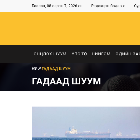
Баасан, 08 сарын 7, 2026 он
Редакцын бодлого
Су
ОНЦЛОХ ШУУМ
УЛС ТӨР
НИЙГЭМ
ЭДИЙН ЗА
НҮҮР
ГАДААД ШУУМ
ГАДААД ШУУМ