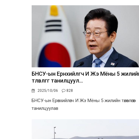
БНСУ-ын Ерөнхийлөгч И Жэ Мёны 5 жилий
төлөвлөгөөг танилцуул...
2025/10/06
828
БНСУ-ын Ерөнхийлөгч И Жэ Мёны 5 жилийн төлөвлөгөөг
танилцуулав