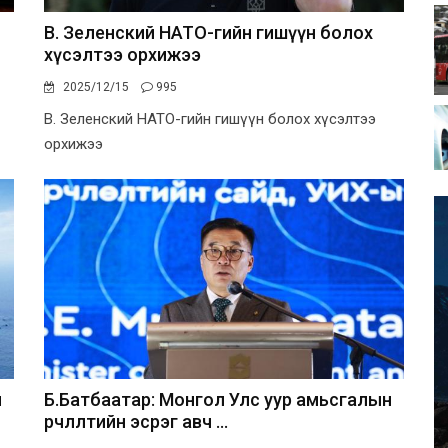
В. Зеленский НАТО-гийн гишүүн болох
хүсэлтээ орхижээ
2025/12/15
995
В. Зеленский НАТО-гийн гишүүн болох хүсэлтээ
орхижээ
н
Б.Батбаатар: Монгол Улс уур амьсгалын
өөрчлөлтийн эсрэг авч ...