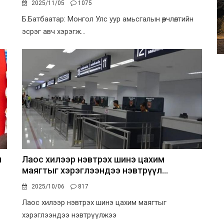
2025/11/05
1075
Б.Батбаатар: Монгол Улс уур амьсгалын өөрчлөлтийн
эсрэг авч хэрэгж...
н
Лаос хилээр нэвтрэх шинэ цахим
маягтыг хэрэглээндээ нэвтрүүл...
2025/10/06
817
Лаос хилээр нэвтрэх шинэ цахим маягтыг
хэрэглээндээ нэвтрүүлжээ