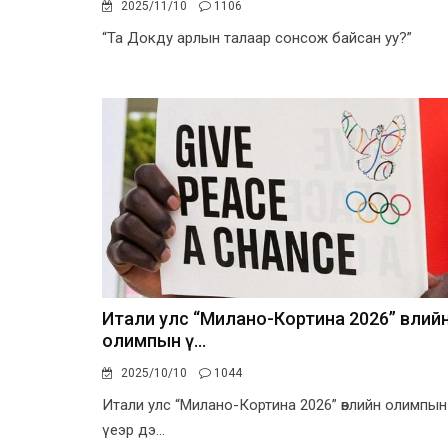
2025/11/10
1106
“Та Докду арлын талаар сонсож байсан уу?”
Итали улс “Милано-Кортина 2026” өвлий
олимпын ү...
2025/10/10
1044
Итали улс “Милано-Кортина 2026” өвлийн олимпын
үеэр дэ...