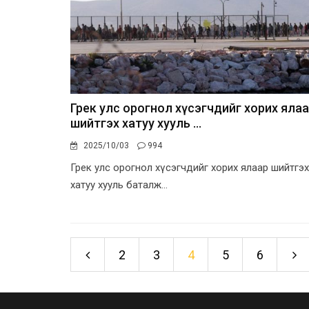
Грек улс орогнол хүсэгчдийг хорих яла
шийтгэх хатуу хууль ...
2025/10/03
994
Грек улс орогнол хүсэгчдийг хорих ялаар шийтгэх
хатуу хууль баталж...
2
3
4
5
6