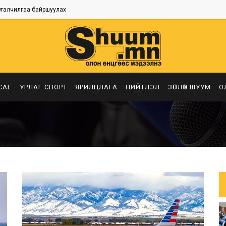
рталчилгаа байршуулах
САГ
УРЛАГ СПОРТ
ЯРИЛЦЛАГА
НИЙТЛЭЛ
ЗӨВЛӨХ ШУУМ
О