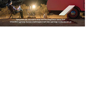
Засгийн газар энэ оныг
дуустал санхүүгийн
хэмнэлти...
2026/08/06
Шатахууны импортын гаалийн
албан татварыг 2027 оны...
2026/08/06
Стратегийн нөөцийн барааны
хяналтыг цахим системээ...
2026/08/06
Монгол Улс COP17 бага
хуралд 6.5 тэрбум
ам.доллары...
2026/08/06