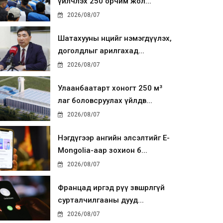
үйлчлэх 250 орчим жол...
2026/08/07
Шатахууны нөөцийг нэмэгдүүлэх,
доголдлыг арилгахад...
2026/08/07
Улаанбаатарт хоногт 250 м³
лаг боловсруулах үйлдв...
2026/08/07
Нэгдүгээр ангийн элсэлтийг E-
Mongolia-аар зохион б...
2026/08/07
Францад иргэд рүү зөвшөөрөлгүй
сурталчилгааны дууд...
2026/08/07