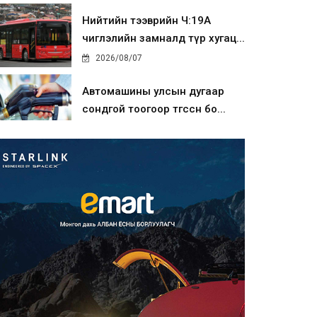
Нийтийн тээврийн Ч:19А
чиглэлийн замналд түр хугац...
2026/08/07
Автомашины улсын дугаар
сондгой тоогоор төгссөн бо...
2026/08/07
Улаанбаатарт өдөртөө 30 хэм
дулаан
2026/08/07
Улсын чанартай хатуу
хучилттай авто замын талаас
и...
2026/08/06