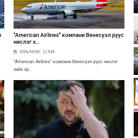
р
"American Airlines" компани Венесуэл руус
нислэг х...
2026/03/05
539
"American Airlines" компани Венесуэл руус нислэг
хийх эр...