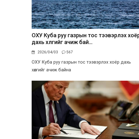
ОХУ Куба руу газрын тос тээвэрлэх хоё
дахь хөлгийг ачиж бай...
2026/04/03
567
ОХУ Куба руу газрын тос тээвэрлэх хоёр дахь
хөлгийг ачиж байна