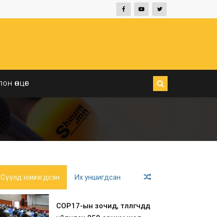
ЛОН ӨНЦӨГ
Сүүлд нэмэгдсэн
Их уншигдсан
COP17-ын зочид, төлөөлөгчдөд