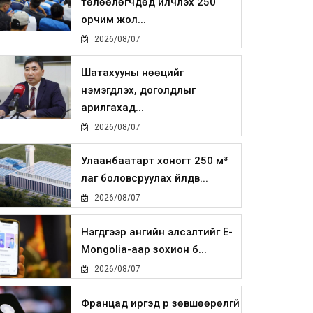
төлөөлөгчдөд үйлчлэх 250
орчим жол...
2026/08/07
Шатахууны нөөцийг
нэмэгдүүлэх, доголдлыг
арилгахад...
2026/08/07
Улаанбаатарт хоногт 250 м³
лаг боловсруулах үйлдв...
2026/08/07
Нэгдүгээр ангийн элсэлтийг E-
Mongolia-аар зохион б...
2026/08/07
Францад иргэд рүү зөвшөөрөлгүй