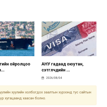
гийн ойролцоо
АНУ гадаад оюутан,
...
сэтгүүлчдийн ...
2026/08/04
улийн хуулийн холбогдох заалтын хүрээнд тус сайтын
түр хугацаанд хаасан болно.