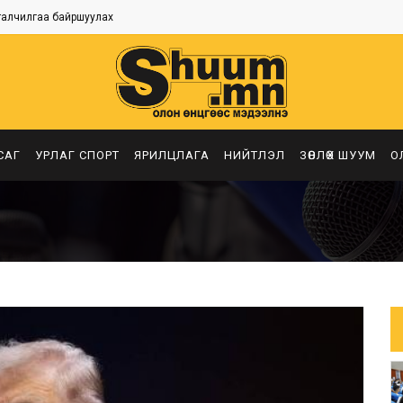
талчилгаа байршуулах
САГ
УРЛАГ СПОРТ
ЯРИЛЦЛАГА
НИЙТЛЭЛ
ЗӨВЛӨХ ШУУМ
О