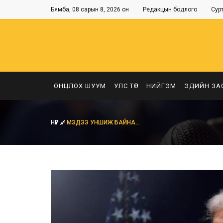
Бямба, 08 сарын 8, 2026 он
Редакцын бодлого
Сур
ОНЦЛОХ ШУУМ
УЛС ТӨР
НИЙГЭМ
ЭДИЙН ЗА
НҮҮР
МЭДЭЭ УНШИЖ БАЙНА...