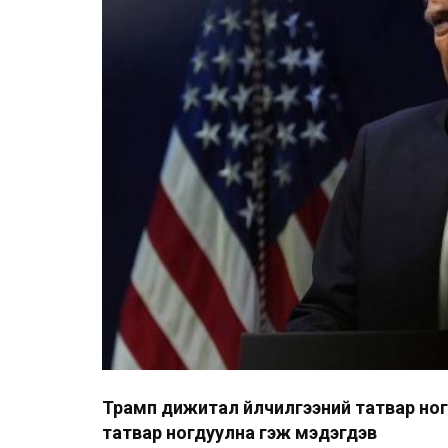
Трамп дижитал үйлчилгээний татвар но
татвар ногдуулна гэж мэдэгдэв