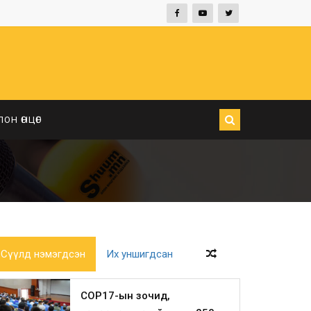
ЛОН ӨНЦӨГ
Сүүлд нэмэгдсэн
Их уншигдсан
COP17-ын зочид,