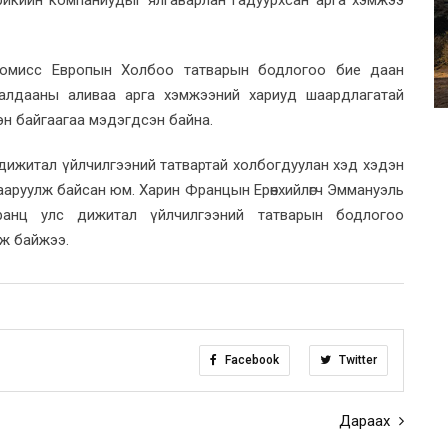
омисс Европын Холбоо татварын бодлогоо бие даан
удалдааны аливаа арга хэмжээний хариуд шаардлагатай
эн байгаагаа мэдэгдсэн байна.
 дижитал үйлчилгээний татвартай холбогдуулан хэд хэдэн
ааруулж байсан юм. Харин Францын Ерөнхийлөгч Эммануэль
ранц улс дижитал үйлчилгээний татварын бодлогоо
эж байжээ.
Facebook
Twitter
Дараах