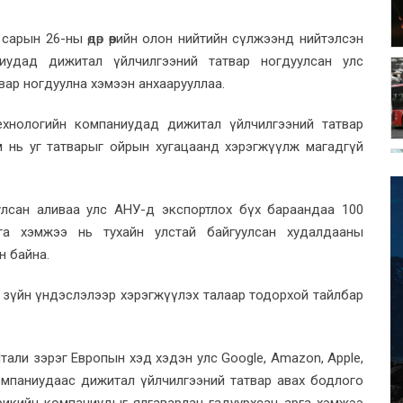
сарын 26-ны өдөр өөрийн олон нийтийн сүлжээнд нийтэлсэн
иудад дижитал үйлчилгээний татвар ногдуулсан улс
вар ногдуулна хэмээн анхаарууллаа.
ехнологийн компаниудад дижитал үйлчилгээний татвар
им нь уг татварыг ойрын хугацаанд хэрэгжүүлж магадгүй
улсан аливаа улс АНУ-д экспортлох бүх бараандаа 100
 арга хэмжээ нь тухайн улстай байгуулсан худалдааны
н байна.
х зүйн үндэслэлээр хэрэгжүүлэх талаар тодорхой тайлбар
али зэрэг Европын хэд хэдэн улс Google, Amazon, Apple,
омпаниудаас дижитал үйлчилгээний татвар авах бодлого
рикийн компаниудыг ялгаварлан гадуурхсан арга хэмжээ