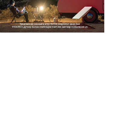
2026/08/06
Засгийн газар энэ оныг
дуустал санхүүгийн хэмнэлти...
2026/08/06
Шатахууны импортын гаалийн
албан татварыг 2027 оны...
2026/08/06
Стратегийн нөөцийн барааны
хяналтыг цахим системээ...
2026/08/06
Монгол Улс COP17 бага
хуралд 6.5 тэрбум
ам.доллары...