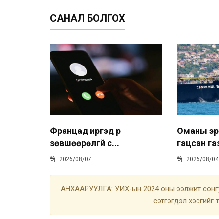
САНАЛ БОЛГОХ
Францад иргэд рүү
Оманы эр
зөвшөөрөлгүй с...
гацсан газ
2026/08/07
2026/08/04
АНХААРУУЛГА: УИХ-ын 2024 оны ээлжит сонгу
сэтгэгдэл хэсгийг 