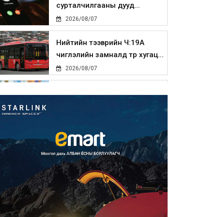
сурталчилгааны дууд...
2026/08/07
Нийтийн тээврийн Ч:19А
чиглэлийн замналд түр хугац...
2026/08/07
Автомашины улсын дугаар
сондгой тоогоор төгссөн бо...
2026/08/07
Улаанбаатарт өдөртөө 30 хэм
дулаан
2026/08/07
Улсын чанартай хатуу
хучилттай авто замын талаас
и...