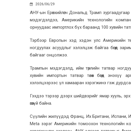
2026/06/29
АНУ-ын Ерөнхийлөгч Дональд Трамп зургаадугаар 
мэдэгдэлдээ, Америкийн технологийн компан
орнуудаас импортлох бүх бараанд 100 хувийн тат
Тэрбээр Европын хэд хэдэн улс Америкийн т
ногдуулах асуудлыг хэлэлцэж байгаа бөгөөд зар
байгааг онцолжээ.
Трампын мэдэгдэлд, ийм төрлийн татвар ногду
хувийн импортын татвар төлөх бөгөөд энэхүү
хэлэлцээрээс үл хамааран хэрэгжинэ гэж дурдса
Гэхдээ тэрээр дээрх шийдвэрийг ямар хууль, эр
өгөөгүй байна.
Сүүлийн жилүүдэд Франц, Их Британи, Испани, Ит
Meta зэрэг Америкийн томоохон технологийн к
хэрэгжүүлж эхэлсэн. АНУ эдгээр татварыг Аме