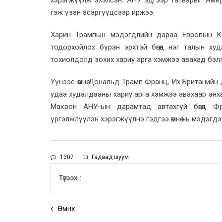
гэж үзэн эсэргүүцсээр иржээ.
Харин Трампын мэдэгдлийн дараа Европын К
тодорхойлох бүрэн эрхтэй бөгөөд нэг талын х
тохиолдолд зохих хариу арга хэмжээ авахад бэл
Үүнээс өмнө Дональд Трамп Франц, Их Британийн
удаа худалдааны хариу арга хэмжээ авахаар анх
Макрон АНУ-ын дарамтад автахгүй бөгөөд Ф
үргэлжлүүлэн хэрэгжүүлнэ гэдгээ өмнө нь мэдэгд
1307
Гадаад шуум
Түгээх :
Өмнөх