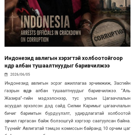
Индонезид авлигын хэрэгтэй холбоотойгоор
өндөр албан тушаалтнуудыг баривчилжээ
2026/06/05
Индонезид авлигын эсрэг ажиллагаа эрчимжиж, Засгийн
газрын өндөр албан тушаалтнуудыг баривчилжээ. “Аль
Жазира”-гийн мэдээлснээр, тус улсын Цагаачлалын
асуудал эрхэлсэн дэд сайд Силми Каримыг цагаачлалын
бичиг баримтын бүрдүүлэлт, удирдлагатай холбоотой
зөрчил гаргасан байж болзошгүй хэргээр саатуулсан байна.
Түүнийг Авлигатай тэмцэх комиссын байранд 10 орчим цаг