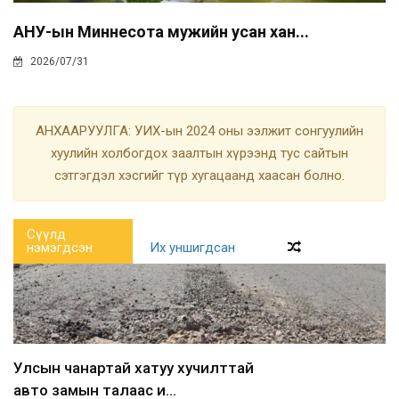
АНУ-ын Миннесота мужийн усан хан...
2026/07/31
АНХААРУУЛГА: УИХ-ын 2024 оны ээлжит сонгуулийн
хуулийн холбогдох заалтын хүрээнд тус сайтын
сэтгэгдэл хэсгийг түр хугацаанд хаасан болно.
Сүүлд
нэмэгдсэн
Их уншигдсан
Улсын чанартай хатуу хучилттай
авто замын талаас и...