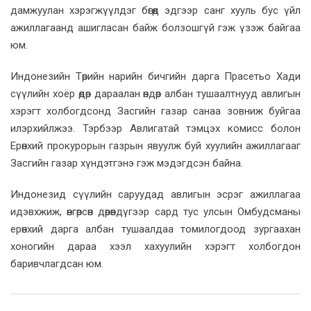
дамжуулан хэрэгжүүлдэг бөгөөд эдгээр санг хууль бус үйл
ажиллагаанд ашигласан байж болзошгүй гэж үзэж байгаа
юм.
Индонезийн Төрийн нарийн бичгийн дарга Прасетьо Хади
сүүлийн хоёр өдөр дараалан өндөр албан тушаалтнууд авлигын
хэрэгт холбогдсонд Засгийн газар санаа зовниж буйгаа
илэрхийлжээ. Тэрбээр Авлигатай тэмцэх комисс болон
Ерөнхий прокурорын газрын явуулж буй хуулийн ажиллагааг
Засгийн газар хүндэтгэнэ гэж мэдэгдсэн байна.
Индонезид сүүлийн саруудад авлигын эсрэг ажиллагаа
идэвхжиж, өнгөрсөн дөрөвдүгээр сард тус улсын Омбудсманы
ерөнхий дарга албан тушаалдаа томилогдоод зургаахан
хоногийн дараа хээл хахуулийн хэрэгт холбогдон
баривчлагдсан юм.