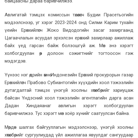
байцаасны дараа баривчилжээ.
Авлигатай тэмцэх комиссын төлөөлөгч Будии Прасетьогийн
мэдээлснээр, уг хэрэг 2023-2024 онд Силми Карим тухайн
үеийн Ерөнхийлөгч Жоко Видодогийн засаг захиргаанд
Цагаачлалын асуудал эрхэлсэн ерөнхий захирлаар ажиллаж
байх үед гарсан байж болзошгүй аж. Мөн энэ хэрэгт
холбогдуулан өөр долоон сэжигтнийг тогтоосон гэж
мэдэгдэв.
Үүнээс нэг өдрийн өмнө Индонезийн Ерөнхий прокурорын газар
Ерөнхийлөгч Прабово Субиантогийн хүүхдийн хоол тэжээлийн
дутагдалтай тэмцэх үнэгүй хоолны хөтөлбөрийг хариуцаж
байсан Үндэсний хоол тэжээлийн агентлагийн дарга асан
Дадан Хиндаяанаг авлигын хэрэгт холбогдуулан
баривчилжээ. Тус хэрэгт мөн хоёр хүнийг саатуулсан байна.
Мөрдөн шалгах байгууллагын мэдээлснээр, үнэгүй хоолны
хөтөлбөрийг сургуулиудад үйл ажиллагаа явуулдаг сангуудаар