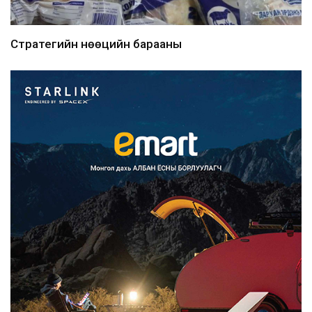
Стратегийн нөөцийн барааны
хяналтыг цахим системээ...
2026/08/06
Монгол Улс COP17 бага хуралд 6.5
тэрбум ам.доллары...
2026/08/06
“Улаанбаатар трам” төсөл