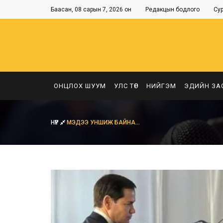
Баасан, 08 сарын 7, 2026 он
Редакцын бодлого
Су
ОНЦЛОХ ШУУМ
УЛС ТӨР
НИЙГЭМ
ЭДИЙН ЗА
НҮҮР
МЭДЭЭ УНШИЖ БАЙНА...