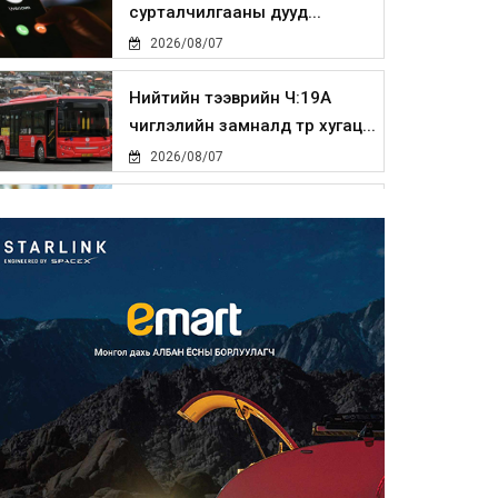
сурталчилгааны дууд...
2026/08/07
Нийтийн тээврийн Ч:19А
чиглэлийн замналд түр хугац...
2026/08/07
Автомашины улсын дугаар
сондгой тоогоор төгссөн бо...
2026/08/07
Улаанбаатарт өдөртөө 30 хэм
дулаан
2026/08/07
Улсын чанартай хатуу
хучилттай авто замын талаас
и...