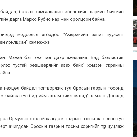
 байдал, батлан хамгаалахын зөвлөлийн нарийн бичгийн
гийн дарга Марко Рубио нар мөн оролцсон байна.
үүлчдэд мэдээлэл өгөхдөө "Америкийн зенит пуужинг
өн ярилцсан" хэмээжээ.
сан. Манай баг энэ тал дээр ажиллана. Бид баллистик
эрлэх тусгай зөвшөөрлийг авах байх" хэмээн Украины
айна.
а нөхцөл байдал тогтворжих тул Оросын газрын тосонд
саж байгаа тул бид ийм алхам хийж магад" хэмээн Доналд
араа Ормузын хоолой хаагдаж, газрын тосны үнэ өссөн тул
керт ачигдсан Оросын газрын тосны хоригийг түр цуцлаж