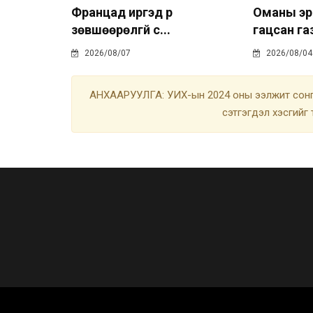
Францад иргэд рүү
Оманы эр
зөвшөөрөлгүй с...
гацсан газ
2026/08/07
2026/08/04
АНХААРУУЛГА: УИХ-ын 2024 оны ээлжит сонгу
сэтгэгдэл хэсгийг 