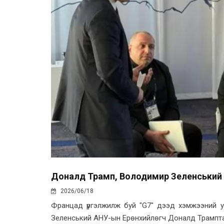
Доналд Трамп, Володимир Зеленський 
2026/06/18
Францад үргэлжилж буй "G7" дээд хэмжээний у
Зеленський АНУ-ын Ерөнхийлөгч Доналд Трампта