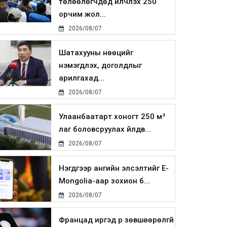
төлөөлөгчдөд үйлчлэх 250
орчим жол...
2026/08/07
Шатахууны нөөцийг
нэмэгдүүлэх, доголдлыг
арилгахад...
2026/08/07
Улаанбаатарт хоногт 250 м³
лаг боловсруулах үйлдв...
2026/08/07
Нэгдүгээр ангийн элсэлтийг E-
Mongolia-аар зохион б...
2026/08/07
Францад иргэд рүү зөвшөөрөлгүй