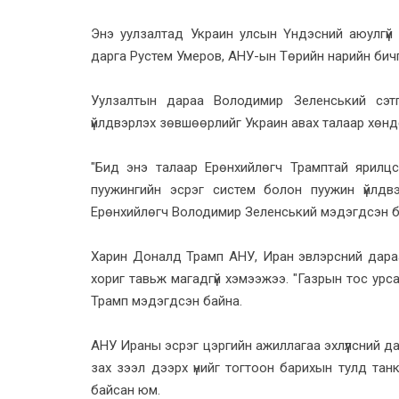
Энэ уулзалтад Украин улсын Үндэсний аюулгүй
дарга Рустем Умеров, АНУ-ын Төрийн нарийн бич
Уулзалтын дараа Володимир Зеленський сэтг
үйлдвэрлэх зөвшөөрлийг Украин авах талаар хөнд
"Бид энэ талаар Ерөнхийлөгч Трамптай ярилц
пуужингийн эсрэг систем болон пуужин үйлдв
Ерөнхийлөгч Володимир Зеленський мэдэгдсэн б
Харин Доналд Трамп АНУ, Иран эвлэрсний дара
хориг тавьж магадгүй хэмээжээ. "Газрын тос ур
Трамп мэдэгдсэн байна.
АНУ Ираны эсрэг цэргийн ажиллагаа эхлүүлсний д
зах зээл дээрх үнийг тогтоон барихын тулд тан
байсан юм.