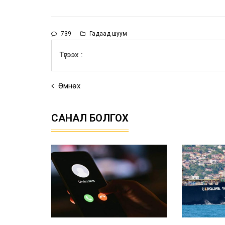
739
Гадаад шуум
Түгээх :
Өмнөх
САНАЛ БОЛГОХ