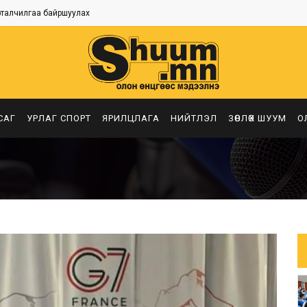
рталчилгаа байршуулах
САГ
УРЛАГ СПОРТ
ЯРИЛЦЛАГА
НИЙТЛЭЛ
ЗӨВЛӨХ ШУУМ
О