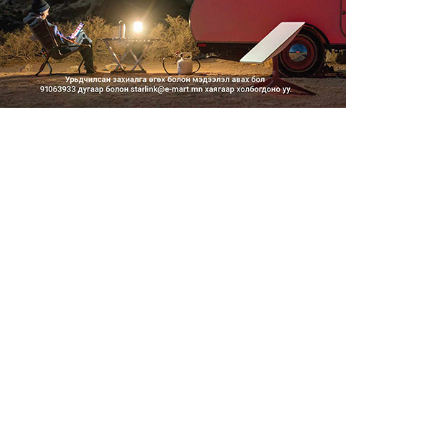
2026/08/06
Засгийн газар энэ оныг
дуустал санхүүгийн хэмнэлти...
2026/08/06
Шатахууны импортын гаалийн
албан татварыг 2027 оны...
2026/08/06
Стратегийн нөөцийн барааны
хяналтыг цахим системээ...
2026/08/06
Монгол Улс COP17 бага
хуралд 6.5 тэрбум
ам.доллары...