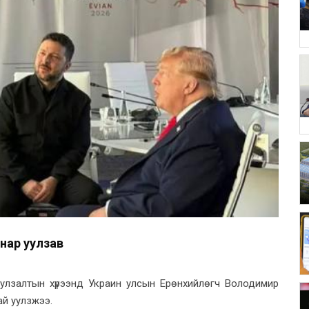
нар уулзав
улзалтын хүрээнд Украин улсын Ерөнхийлөгч Володимир
й уулзжээ.