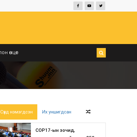
ЛОН ӨНЦӨГ
Сүүлд нэмэгдсэн
Их уншигдсан
COP17-ын зочид,