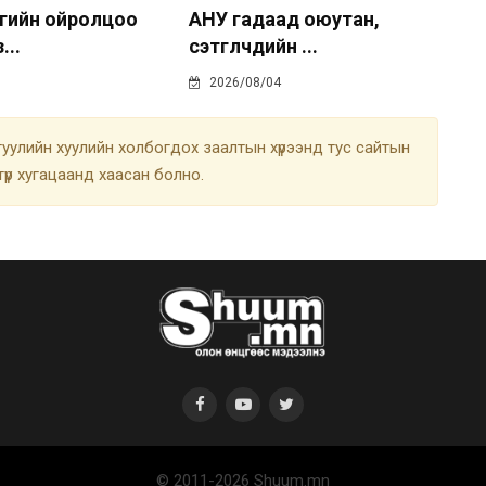
гийн ойролцоо
АНУ гадаад оюутан,
...
сэтгүүлчдийн ...
2026/08/04
улийн хуулийн холбогдох заалтын хүрээнд тус сайтын
түр хугацаанд хаасан болно.
© 2011-2026 Shuum.mn