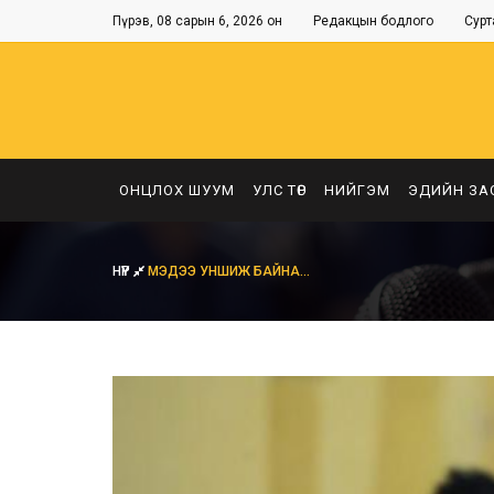
Пүрэв, 08 сарын 6, 2026 он
Редакцын бодлого
Сурт
ОНЦЛОХ ШУУМ
УЛС ТӨР
НИЙГЭМ
ЭДИЙН ЗА
НҮҮР
МЭДЭЭ УНШИЖ БАЙНА...