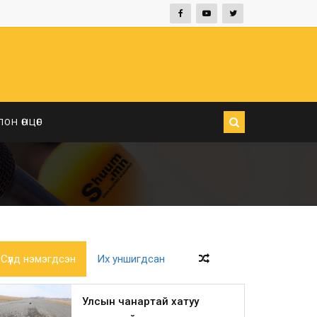
ЛОН ӨНЦӨГ
Сүүлд нэмэгдсэн
Их уншигдсан
Улсын чанартай хатуу