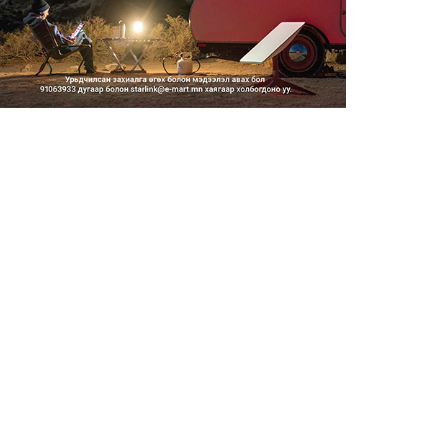
Тэгш, сондгойгоор замын
хөдөлгөөнд оролцох зохицуу...
2026/08/05
Тэгш, сондгойгоор хөдөлгөөнд
оролцуулах зохицуулал...
2026/08/05
Усны ослоор 59 хүн амь насаа
алджээ
2026/08/05
Гадаадын гэр бүлд үрчлэгдсэн
хүүхдүүд танилцах аял...
2026/08/05