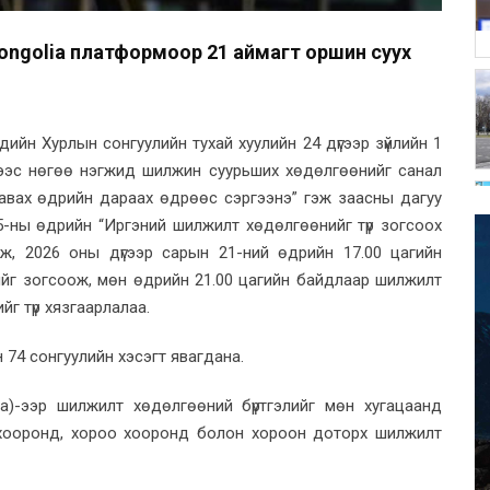
Mongolia платформоор 21 аймагт оршин суух
чдийн Хурлын сонгуулийн тухай хуулийн 24 дүгээр зүйлийн 1
жээс нөгөө нэгжид шилжин суурьших хөдөлгөөнийг санал
авах өдрийн дараах өдрөөс сэргээнэ” гэж заасны дагуу
-ны өдрийн “Иргэний шилжилт хөдөлгөөнийг түр зогсоох
аж, 2026 оны дүгээр сарын 21-ний өдрийн 17.00 цагийн
ийг зогсоож, мөн өдрийн 21.00 цагийн байдлаар шилжилт
йг түр хязгаарлалаа.
 74 сонгуулийн хэсэгт явагдана.
ia)-ээр шилжилт хөдөлгөөний бүртгэлийг мөн хугацаанд
 хооронд, хороо хооронд болон хороон доторх шилжилт