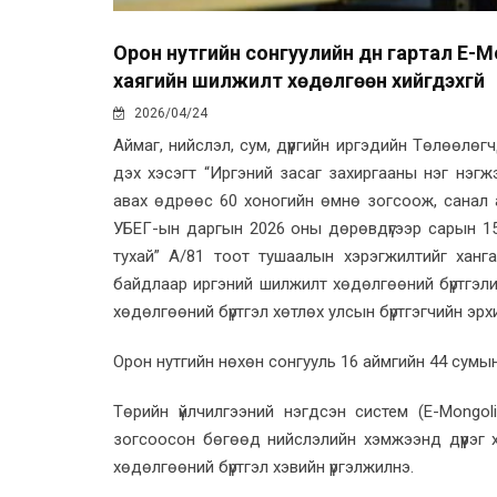
Орон нутгийн сонгуулийн дүн гартал E-
хаягийн шилжилт хөдөлгөөн хийгдэхгүй
2026/04/24
Аймаг, нийслэл, сум, дүүргийн иргэдийн Төлөөлөг
дэх хэсэгт “Иргэний засаг захиргааны нэг нэг
авах өдрөөс 60 хоногийн өмнө зогсоож, санал 
УБЕГ-ын даргын 2026 оны дөрөвдүгээр сарын 15
тухай” А/81 тоот тушаалын хэрэгжилтийг ханг
байдлаар иргэний шилжилт хөдөлгөөний бүртгэл
хөдөлгөөний бүртгэл хөтлөх улсын бүртгэгчийн эрхи
Орон нутгийн нөхөн сонгууль 16 аймгийн 44 сумын
Төрийн үйлчилгээний нэгдсэн систем (E-Mongol
зогсоосон бөгөөд нийслэлийн хэмжээнд дүүрэг
хөдөлгөөний бүртгэл хэвийн үргэлжилнэ.