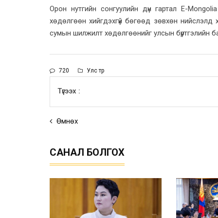
Орон нутгийн сонгуулийн дүн гартал E-Mongol
хөдөлгөөн хийгдэхгүй бөгөөд зөвхөн нийслэлд х
сумын шилжилт хөдөлгөөнийг улсын бүртгэлийн б
720
Улс төр
Түгээх :
Өмнөх
САНАЛ БОЛГОХ