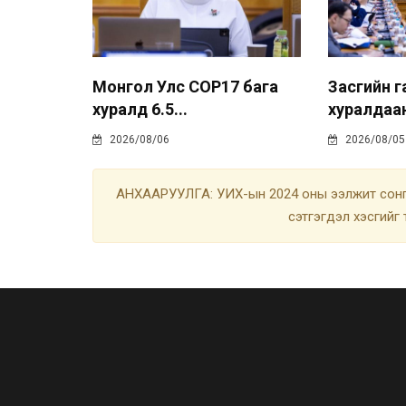
Монгол Улс COP17 бага
Засгийн 
хуралд 6.5...
хуралдаан
2026/08/06
2026/08/05
АНХААРУУЛГА: УИХ-ын 2024 оны ээлжит сонгу
сэтгэгдэл хэсгийг 