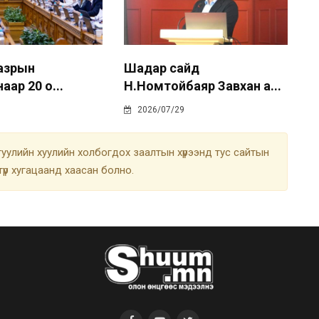
газрын
Шадар сайд
аар 20 о...
Н.Номтойбаяр Завхан а...
2026/07/29
улийн хуулийн холбогдох заалтын хүрээнд тус сайтын
түр хугацаанд хаасан болно.