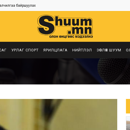
алчилгаа байршуулах
САГ
УРЛАГ СПОРТ
ЯРИЛЦЛАГА
НИЙТЛЭЛ
ЗӨВЛӨХ ШУУМ
О