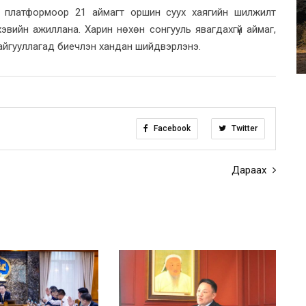
ia платформоор 21 аймагт оршин суух хаягийн шилжилт
эвийн ажиллана. Харин нөхөн сонгууль явагдахгүй аймаг,
айгууллагад биечлэн хандан шийдвэрлэнэ.
Facebook
Twitter
Дараах