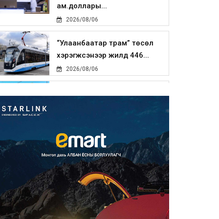
ам.доллары...
2026/08/06
“Улаанбаатар трам” төсөл
хэрэгжсэнээр жилд 446...
2026/08/06
Автомашины улсын дугаар
тэгш тоогоор төгссөн бол ө...
2026/08/06
Улаанбаатарт өдөртөө 29 хэм
дулаан
2026/08/06
Прокурорын байгууллага
өнгөрсөн долоо хоногт 29,44...
2026/08/05