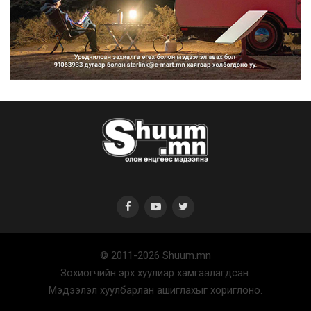
“Улаанбаатар трам” төсөл
хэрэгжсэнээр жилд 446...
2026/08/06
Автомашины улсын дугаар тэгш
тоогоор төгссөн бол ө...
2026/08/06
© 2011-2026 Shuum.mn
Улаанбаатарт өдөртөө 29 хэм
Зохиогчийн эрх хуулиар хамгаалагдсан.
дулаан
Мэдээлэл хуулбарлан ашиглахыг хориглоно.
2026/08/06