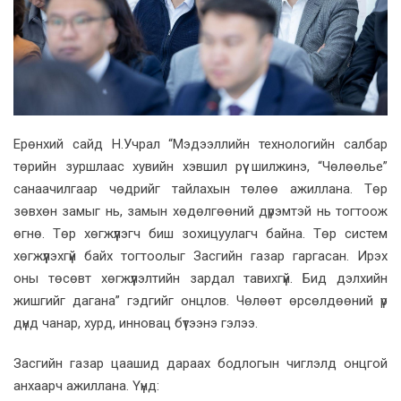
Ерөнхий сайд Н.Учрал “Мэдээллийн технологийн салбар
төрийн зуршлаас хувийн хэвшил рүү шилжинэ, “Чөлөөлье”
санаачилгаар чөдрийг тайлахын төлөө ажиллана. Төр
зөвхөн замыг нь, замын хөдөлгөөний дүрэмтэй нь тогтоож
өгнө. Төр хөгжүүлэгч биш зохицуулагч байна. Төр систем
хөгжүүлэхгүй байх тогтоолыг Засгийн газар гаргасан. Ирэх
оны төсөвт хөгжүүлэлтийн зардал тавихгүй. Бид дэлхийн
жишгийг дагана” гэдгийг онцлов. Чөлөөт өрсөлдөөний үр
дүнд чанар, хурд, инновац бүтээнэ гэлээ.
Засгийн газар цаашид дараах бодлогын чиглэлд онцгой
анхаарч ажиллана. Үүнд: