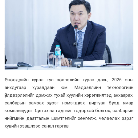
Өнөөдрийн хурал тус зөвлөлийн гурав дахь, 2026 оны
анхдугаар хуралдаан юм. Мэдээллийн технологийн
үйлдвэрлэлийг дэмжих тухай хуулийн хэрэгжилтэд анхаарах,
салбарын хамрах хүрээг нэмэгдүүлэх, виртуал бүсэд ямар
компаниудыг бүртгэх вэ гэдгийг тодорхой болгох, салбарын
нийгмийн даатгалын шимтгэлийг хөнгөлж, чөлөөлөх зэрэг
хувийн хэвшлээс санал гаргав.