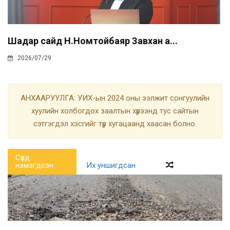
Шадар сайд Н.Номтойбаяр Завхан а...
2026/07/29
АНХААРУУЛГА: УИХ-ын 2024 оны ээлжит сонгуулийн
хуулийн холбогдох заалтын хүрээнд тус сайтын
сэтгэгдэл хэсгийг түр хугацаанд хаасан болно.
Сүүлд
нэмэгдсэн
Их уншигдсан