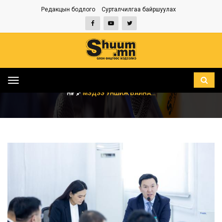
Редакцын бодлого
Сурталчилгаа байршуулах
Toggle
navigation
НҮҮР
МЭДЭЭ УНШИЖ БАЙНА...