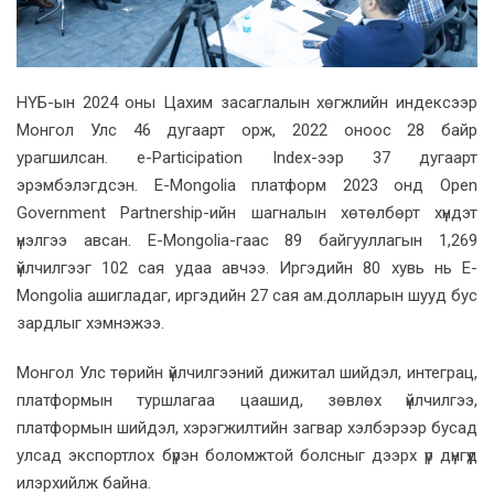
НҮБ-ын 2024 оны Цахим засаглалын хөгжлийн индексээр
Монгол Улс 46 дугаарт орж, 2022 оноос 28 байр
урагшилсан. e-Participation Index-ээр 37 дугаарт
эрэмбэлэгдсэн. Е-Mongolia платформ 2023 онд Open
Government Partnership-ийн шагналын хөтөлбөрт хүндэт
үнэлгээ авсан. Е-Mongolia-гаас 89 байгууллагын 1,269
үйлчилгээг 102 сая удаа авчээ. Иргэдийн 80 хувь нь Е-
Mongolia ашигладаг, иргэдийн 27 сая ам.долларын шууд бус
зардлыг хэмнэжээ.
Монгол Улс төрийн үйлчилгээний дижитал шийдэл, интеграц,
платформын туршлагаа цаашид, зөвлөх үйлчилгээ,
платформын шийдэл, хэрэгжилтийн загвар хэлбэрээр бусад
улсад экспортлох бүрэн боломжтой болсныг дээрх үр дүнгүүд
илэрхийлж байна.