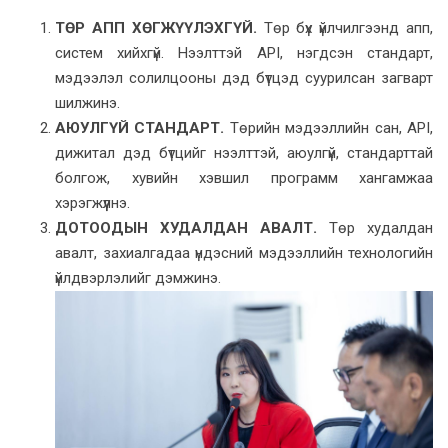
ТӨР АПП ХӨГЖҮҮЛЭХГҮЙ.
Төр бүх үйлчилгээнд апп,
систем хийхгүй. Нээлттэй API, нэгдсэн стандарт,
мэдээлэл солилцооны дэд бүтцэд суурилсан загварт
шилжинэ.
АЮУЛГҮЙ СТАНДАРТ.
Төрийн мэдээллийн сан, API,
дижитал дэд бүтцийг нээлттэй, аюулгүй, стандарттай
болгож, хувийн хэвшил программ хангамжаа
хэрэгжүүлнэ.
ДОТООДЫН ХУДАЛДАН АВАЛТ.
Төр худалдан
авалт, захиалгадаа үндэсний мэдээллийн технологийн
үйлдвэрлэлийг дэмжинэ.