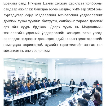
Ерөнхий сайд Н.Учрал Цахим хөгжил, харилцаа холбооны
сайдаар ажиллаж байхдаа өргөн мэдүүлж, УИХ-аар 2024 оны
зургадугаар сард Мэдээллийн технологийн үйлдвэрлэлийг
дэмжих тухай хуулийг батлуулж, салбарыг төрөөс дэмжих
эрх зүйн суурь бүрджээ. Дээрх хууль нь Мэдээллийн
технологийн үндэсний үйлдвэрлэлийг хөгжүүлэх, олон улсад
өрсөлдөх чадварыг дээшлүүлэх, эдийн засагт үзүүлэх өгөөжийг
нэмэгдүүлэх зорилготой, хуулийн хэрэгжилтийг хангах гол
механизм нь энэ зөвлөл юм.