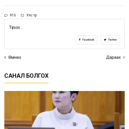
915
Улс төр
Түгээх :
Facebook
Twitter
Өмнөх
Дараах
САНАЛ БОЛГОХ