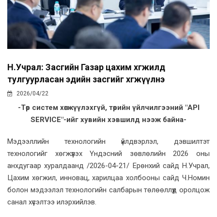
Н.Учрал: Засгийн Газар цахим хөгжилд
тулгуурласан эдийн засгийг хөгжүүлнэ
2026/04/22
-Төр систем хөгжүүлэхгүй, төрийн үйлчилгээний "API
SERVICE"-ийг хувийн хэвшилд нээж байна-
Мэдээллийн технологийн үйлдвэрлэл, дэвшилтэт
технологийг хөгжүүлэх Үндэсний зөвлөлийн 2026 оны
анхдугаар хуралдаанд /2026-04-21/ Ерөнхий сайд Н.Учрал,
Цахим хөгжил, инновац, харилцаа холбооны сайд Ч.Номин
болон мэдээлэл технологийн салбарын төлөөллүүд оролцож
санал хүсэлтээ илэрхийлэв.