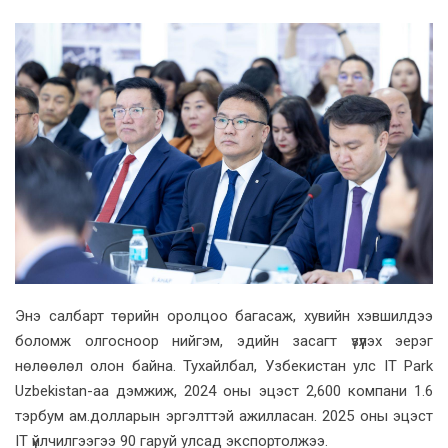
Энэ салбарт төрийн оролцоо багасаж, хувийн хэвшилдээ
боломж олгосноор нийгэм, эдийн засагт үзүүлэх эерэг
нөлөөлөл олон байна. Тухайлбал, Узбекистан улс IT Park
Uzbekistan-аа дэмжиж, 2024 оны эцэст 2,600 компани 1.6
тэрбум ам.долларын эргэлттэй ажилласан. 2025 оны эцэст
IT үйлчилгээгээ 90 гаруй улсад экспортолжээ.