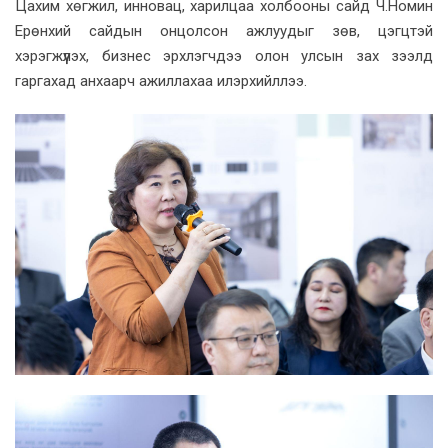
Цахим хөгжил, инновац, харилцаа холбооны сайд Ч.Номин
Ерөнхий сайдын онцолсон ажлуудыг зөв, цэгцтэй
хэрэгжүүлэх, бизнес эрхлэгчдээ олон улсын зах зээлд
гаргахад анхаарч ажиллахаа илэрхийллээ.