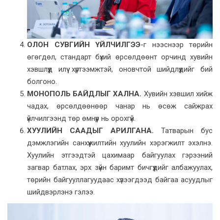
ОЛОН СУВГИЙН ҮЙЛЧИЛГЭЭ
-г нээснээр төрийн
өгөгдөл, стандарт бүхий өрсөлдөөнт орчинд хувийн
хэвшлүүд илүү хүртээмжтэй, оновчтой шийдлүүдийг бий
болгоно.
МОНОПОЛЬ БАЙДЛЫГ ХАЛНА.
Хувийн хэвшил хийж
чадах, өрсөлдөөнөөр чанар нь өсөж сайжрах
үйлчилгээнд төр өмнүүр нь орохгүй.
ХУУЛИЙН СААДЫГ АРИЛГАНА.
Татварын бус
дэмжлэгийн санхүүжилтийн хуулийн хэрэгжилт эхэлнэ.
Хуулийн этгээдтэй цахимаар байгуулах гэрээний
загвар батлах, эрх зүйн баримт бичгүүдийг албажуулах,
төрийн байгууллагуудаас хүлээгдээд байгаа асуудлыг
шийдвэрлэнэ гэлээ.