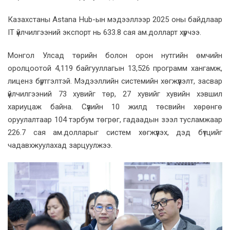
Казахстаны Astana Hub-ын мэдээллээр 2025 оны байдлаар
IT үйлчилгээний экспорт нь 633.8 сая ам.долларт хүрчээ.
Монгол Улсад төрийн болон орон нутгийн өмчийн
оролцоотой 4,119 байгууллагын 13,526 программ хангамж,
лиценз бүртгэлтэй. Мэдээллийн системийн хөгжүүлэлт, засвар
үйлчилгээний 73 хувийг төр, 27 хувийг хувийн хэвшил
хариуцаж байна. Сүүлийн 10 жилд төсвийн хөрөнгө
оруулалтаар 104 тэрбум төгрөг, гадаадын зээл тусламжаар
226.7 сая ам.долларыг систем хөгжүүлэх, дэд бүтцийг
чадавхжуулахад зарцуулжээ.