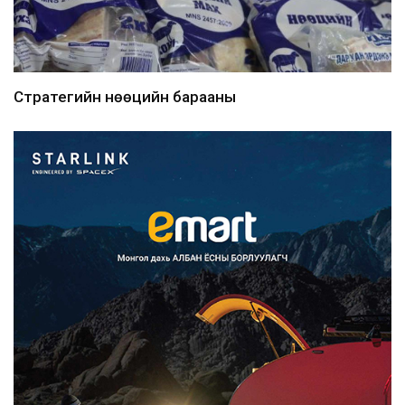
Стратегийн нөөцийн барааны
хяналтыг цахим системээ...
2026/08/06
Монгол Улс COP17 бага хуралд 6.5
тэрбум ам.доллары...
2026/08/06