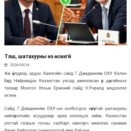
Түлш, шатахууны үнэ өсөхгүй
2026/04/24
Аж үйлдвэр, эрдэс баялгийн сайд Г.Дамдинням ОХУ болон
Бүгд Найрамдах Казахстан улсад ажилласан үр дүнгийнхээ
талаар Монгол Улсын Ерөнхий сайд Н.Учралд мэдээлэл
өглөө.
Сайд Г.Дамдинням ОХУ-ын холбогдох хүмүүстэй шатахууны
нийлүүлэлтийн асуудлаар яриа хэлэлцээ хийж, Казахстан
улстай газрын тосны салбарт хамтарч ажиллах санамж
бичиг байгуулах томилолттой явж буй юм.