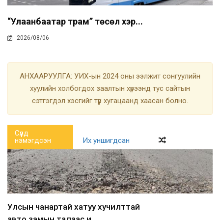
“Улаанбаатар трам” төсөл хэр...
2026/08/06
АНХААРУУЛГА: УИХ-ын 2024 оны ээлжит сонгуулийн
хуулийн холбогдох заалтын хүрээнд тус сайтын
сэтгэгдэл хэсгийг түр хугацаанд хаасан болно.
Сүүлд
нэмэгдсэн
Их уншигдсан
Улсын чанартай хатуу хучилттай
авто замын талаас и...