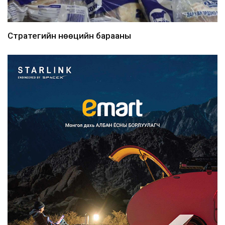
Стратегийн нөөцийн барааны
хяналтыг цахим системээ...
2026/08/06
Монгол Улс COP17 бага хуралд 6.5
тэрбум ам.доллары...
2026/08/06
“Улаанбаатар трам” төсөл