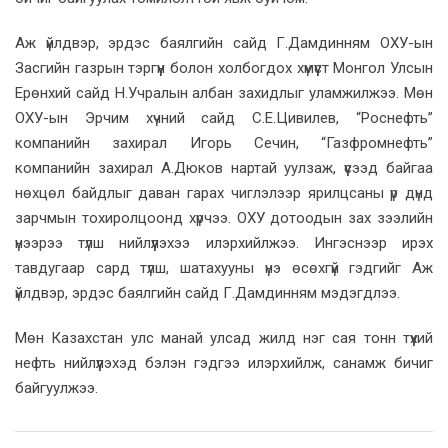
Аж үйлдвэр, эрдэс баялгийн сайд Г.Дамдинням ОХУ-ын
Засгийн газрын тэргүүн болон холбогдох хүмүүст Монгол Улсын
Ерөнхий сайд Н.Учралын албан захидлыг уламжилжээ. Мөн
ОХУ-ын Эрчим хүчний сайд С.Е.Цивилев, “Роснефть”
компанийн захирал Игорь Сечин, “Газфромнефть”
компанийн захирал А.Дюков нартай уулзаж, үүсээд байгаа
нөхцөл байдлыг даван гарах чиглэлээр ярилцсаны үр дүнд
зарчмын тохиролцоонд хүрчээ. ОХУ дотоодын зах зээлийн
үнээрээ түлш нийлүүлэхээ илэрхийлжээ. Ингэснээр ирэх
тавдугаар сард түлш, шатахууны үнэ өсөхгүй гэдгийг Аж
үйлдвэр, эрдэс баялгийн сайд Г.Дамдинням мэдэгдлээ.
Мөн Казахстан улс манай улсад жилд нэг сая тонн түүхий
нефть нийлүүлэхэд бэлэн гэдгээ илэрхийлж, санамж бичиг
байгуулжээ.