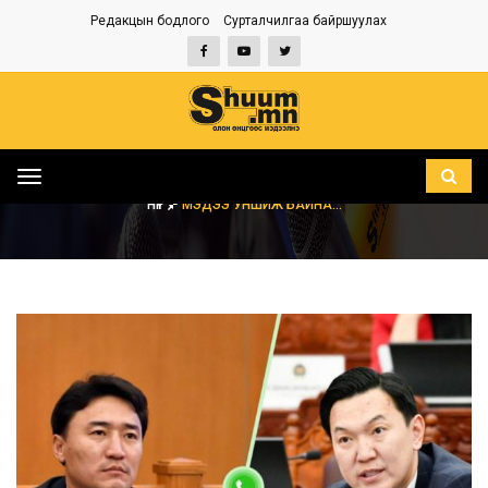
Редакцын бодлого
Сурталчилгаа байршуулах
Toggle
navigation
НҮҮР
МЭДЭЭ УНШИЖ БАЙНА...