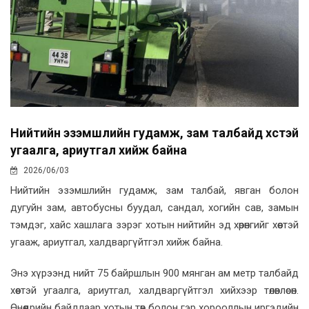
Нийтийн эзэмшлийн гудамж, зам талбайд хөөстэй
угаалга, ариутгал хийж байна
2026/06/03
Нийтийн эзэмшлийн гудамж, зам талбай, явган болон
дугуйн зам, автобусны буудал, сандал, хогийн сав, замын
тэмдэг, хайс хашлага зэрэг хотын нийтийн эд хөрөнгийг хөөстэй
угааж, ариутгал, халдваргүйтгэл хийж байна.
Энэ хүрээнд нийт 75 байршлын 900 мянган ам метр талбайд
хөөстэй угаалга, ариутгал, халдваргүйтгэл хийхээр төлөвлөсөн.
Өнөөдрийн байдлаар хотын төв болон гэр хорооллын иргэдийн