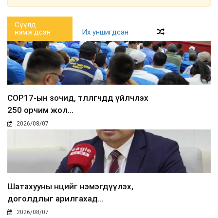
Сүүлд
нэмэгдсэн
Их уншигдсан
COP17-ын зочид, төлөөлөгчдөд үйлчлэх
250 орчим жол...
2026/08/07
Шатахууны нөөцийг нэмэгдүүлэх,
доголдлыг арилгахад...
2026/08/07