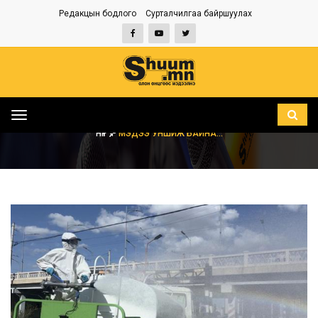
Редакцын бодлого
Сурталчилгаа байршуулах
Toggle
navigation
НҮҮР
МЭДЭЭ УНШИЖ БАЙНА...