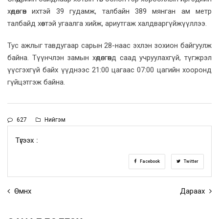
хөдөлгөөн ихтэй 39 гудамж, талбайн 389 мянган ам метр
талбайд хөөстэй угаалга хийж, ариутгаж халдваргүйжүүллээ.
Тус ажлыг тавдугаар сарын 28-наас эхлэн зохион байгуулж
байна. Түүнчлэн замын хөдөлгөөнд саад учруулахгүй, түгжрэл
үүсгэхгүй байх үүднээс 21:00 цагаас 07:00 цагийн хооронд
гүйцэтгэж байна.
627
Нийгэм
Түгээх :
Facebook
Twitter
Өмнөх
Дараах