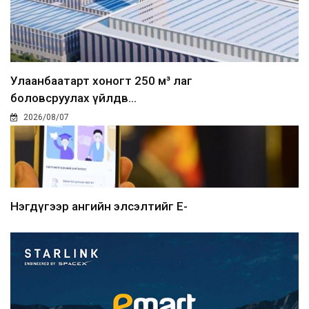
Улаанбаатарт хоногт 250 м³ лаг
боловсруулах үйлдв...
2026/08/07
Нэгдүгээр ангийн элсэлтийг E-
Mongolia-аар зохион б...
2026/08/07