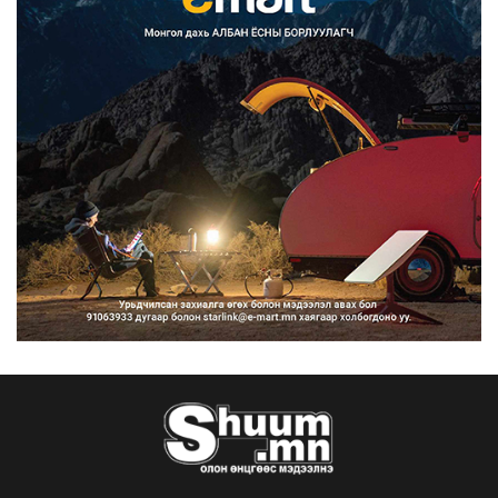
Францад иргэд рүү зөвшөөрөлгүй
сурталчилгааны дууд...
2026/08/07
Нийтийн тээврийн Ч:19А чиглэлийн
замналд түр хугац...
2026/08/07
Автомашины улсын дугаар сондгой
тоогоор төгссөн бо...