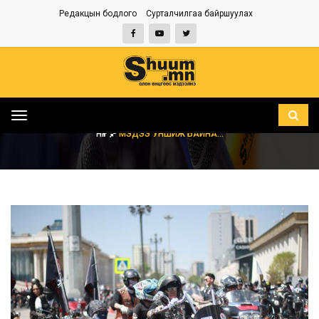
Редакцын бодлого
Сурталчилгаа байршуулах
Toggle
navigation
НҮҮР
МЭДЭЭ УНШИЖ БАЙНА...