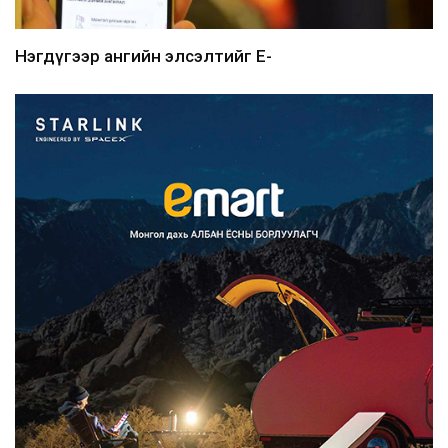
Нэгдүгээр ангийн элсэлтийг E-
Mongolia-аар зохион б...
2026/08/07
Францад иргэд рүү зөвшөөрөлгүй
сурталчилгааны дууд...
2026/08/07
Нийтийн тээврийн Ч:19А чиглэлийн
замналд түр хугац...