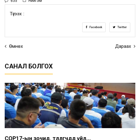
635
Нийгэм
Түгээх :
Facebook
Twitter
Өмнөх
Дараах
САНАЛ БОЛГОХ
COP17-ын зочид, төлөөлөгчдөд үйл...