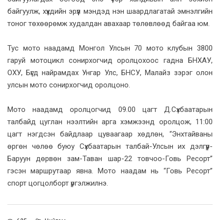
байгуулж, хүүхдийн эрүүл мэндэд нэн шаардлагатай эмнэлгийн
тоног төхөөрөмж худалдан авахаар төлөвлөөд байгаа юм.
Тус мото наадамд Монгол Улсын 70 мото клубын 3800
гаруй мотоцикл сонирхогчид оролцохоос гадна БНХАУ,
ОХУ, Бүгд найрамдах Унгар Улс, БНСУ, Малайз зэрэг олон
улсын мото сонирхогчид оролцоно.
Мото наадамд оролцогчид 09.00 цагт Д.Сүхбаатарын
талбайд цуглан нээлтийн арга хэмжээнд оролцож, 11:00
цагт нэгдсэн байдлаар цуваагаар хөдлөн, “Энхтайваны
өргөн чөлөө буюу Сүхбаатарын талбай-Улсын их дэлгүүр-
Баруун дөрвөн зам-Таван шар-22 товчоо-Говь Ресорт”
гэсэн маршрутаар явна. Мото наадам нь “Говь Ресорт”
спорт цогцолборт үргэлжилнэ.