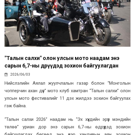
"Талын салхи" олон улсын мото наадам энэ
сарын 6,7-ны өдрүүдэд зохион байгуулагдан
2026/06/03
Нийслэлийн Аялал жуулчлалын газар болон “Монголын
чопперчин ахан дүүс” мото клуб хамтран “Талын салхи” олон
улсын мото фестивалийг 11 дэх жилдээ зохион байгуулах
гэж байна.
“Талын салхи 2026” наадам нь “Эх хүүхдийн эрүүл мэндийн
төлөө” уриан дор энэ сарын 6,7-ны өдрүүдэд зохион
байгуулагдах бөгөөд энэ үеэр хандивын аян зохион