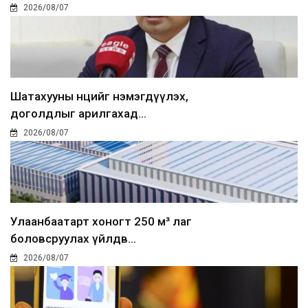
2026/08/07
Шатахууны нөөцийг нэмэгдүүлэх,
доголдлыг арилгахад...
2026/08/07
Улаанбаатарт хоногт 250 м³ лаг
боловсруулах үйлдв...
2026/08/07