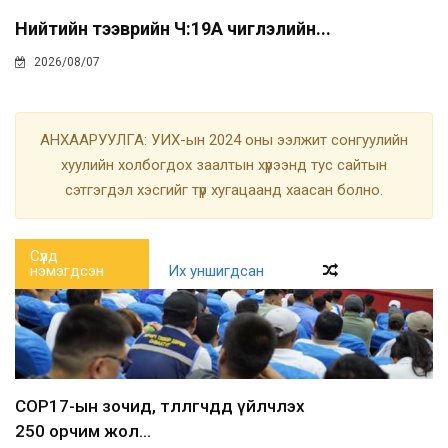
Нийтийн тээврийн Ч:19А чиглэлийн...
2026/08/07
АНХААРУУЛГА: УИХ-ын 2024 оны ээлжит сонгуулийн
хуулийн холбогдох заалтын хүрээнд тус сайтын
сэтгэгдэл хэсгийг түр хугацаанд хаасан болно.
Сүүлд
нэмэгдсэн
Их уншигдсан
COP17-ын зочид, төлөөлөгчдөд үйлчлэх
250 орчим жол...