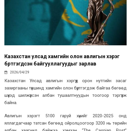
Казахстан улсад хамгийн олон авлигын хэрэг
бүртгэгдсэн байгууллагуудыг зарлав
2026/04/29
Казахстан Улсад авлигын хэргүүд орон нутгийн засаг
захиргааны түвшинд хамгийн олон бүртгэгдэж байгаа бөгөөд
шүүхэд шилжүүлсэн албан тушаалтнуудын тоогоор тэргүүлж
байна.
Авлигын хэрэгт 5100 гаруй хүнийг 2020-2025 онд
яллагдагчаар татсан бөгөөд ойролцоогоор 3200 нь төрийн
албан хаагчид байжээ хэмээн “The Caspian Post”