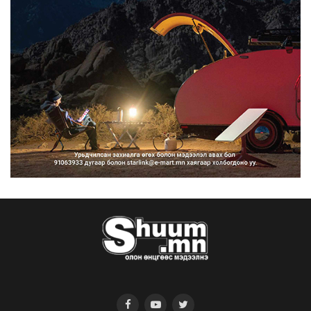
ангилан хөдөлгөөн...
2026/08/10
Нарантуул, Дүнжингарав, Шинэ 100
айл худалдааны тө...
2026/08/10
КОП17-д ажиллах онцгой байдлын
бүрэлдэхүүн хамтарс...
2026/08/10