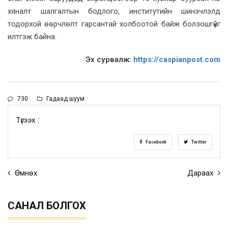
хяналт шалгалтын бодлого, институтийн шинэчлэлд
тодорхой өөрчлөлт гарсантай холбоотой байж болзошгүйг
илтгэж байна.
Эх сурвалж:
https://caspianpost.com
730
Гадаад шуум
Түгээх :
Facebook
Twitter
Өмнөх
Дараах
САНАЛ БОЛГОХ