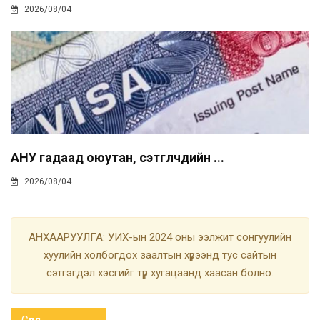
2026/08/04
АНУ гадаад оюутан, сэтгүүлчдийн ...
2026/08/04
АНХААРУУЛГА: УИХ-ын 2024 оны ээлжит сонгуулийн
хуулийн холбогдох заалтын хүрээнд тус сайтын
сэтгэгдэл хэсгийг түр хугацаанд хаасан болно.
Сүүлд