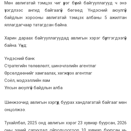
Мөн авлигатай тэмцэх чиг үүрэг бүхий байгууллагууд ч энэ
үзэгдлээс ангид байгаагүй бөгөөд Үндэсний аюулгүй
байдлын хорооны авлигатай тэмцэх албаны 5 ажилтан
яллагдагчаар татагдсан байна.
Харин дараах байгууллагуудад авлигын хэрэг бүртгэгдээгүй
байна. Үүнд:
Үндэсний банк
Стратегийн төлөвлөлт, шинэчлэлийн агентлаг
Өрсөлдөөнийг хамгаалах, хөгжүүлэх агентлаг
Соёл, мэдээллийн яам
Улсын аюулгүй байдлын алба
Шинжээчид авлигын хэргүүд буурах хандлагатай байгааг мөн
онцолжээ.
Тухайлбал, 2025 онд авлигын хэрэг 23 хувиар буурсан, 2026
оны эхний саруудад ойролцоогоор 10 хувиар буурсан нь