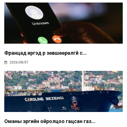
Францад иргэд рүү зөвшөөрөлгүй с...
2026/08/07
Оманы эргийн ойролцоо гацсан газ...