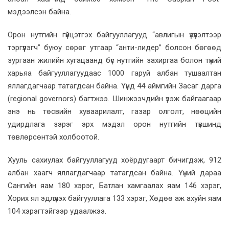
мэдээлсэн байна.
Орон нутгийн гүйцэтгэх байгууллагууд “авлигын үзүүлэлтээр
тэргүүлэгч” буюу сөрөг утгаар “анти-лидер” болсон бөгөөд
зургаан жилийн хугацаанд бүс нутгийн захиргаа болон түүний
харьяа байгууллагуудаас 1000 гаруй албан тушаалтан
яллагдагчаар татагдсан байна. Үүнд 44 аймгийн Засаг дарга
(regional governors) багтжээ. Шинжээчдийн үзэж байгаагаар
энэ нь төсвийн хуваарилалт, газар олголт, нөөцийн
удирдлага зэрэг эрх мэдэл орон нутгийн түвшинд
төвлөрсөнтэй холбоотой.
Хууль сахиулах байгууллагууд хоёрдугаарт бичигдэж, 912
албан хаагч яллагдагчаар татагдсан байна. Үүний дараа
Сангийн яам 180 хэрэг, Батлан хамгаалах яам 146 хэрэг,
Хорих ял эдлүүлэх байгууллага 133 хэрэг, Хөдөө аж ахуйн яам
104 хэрэгтэйгээр удаалжээ.