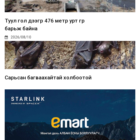
Туул гол дээгүүр 476 метр урт гүүр
барьж байна
2026/08/10
Сарьсан багваахайтай холбоотой
дуудлагыг Нийслэлий...
2026/08/10
Улсын дугаарын тэгш, сондгойгоор