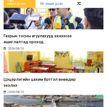
нэмэгдсэн
Их уншигдсан
Газрын тосны агуулахууд эхнээсээ
ашиглалтад ороход...
2026/08/10
Цэцэрлэгийн цахим бүртгэл өнөөдөр
эхэлнэ
2026/08/10