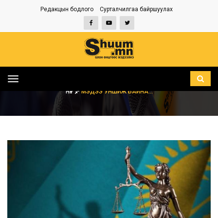
Редакцын бодлого
Сурталчилгаа байршуулах
Toggle
navigation
НҮҮР
МЭДЭЭ УНШИЖ БАЙНА...