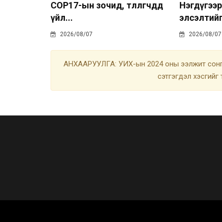
COP17-ын зочид, төлөөлөгчдөд
Нэгдүгээр
үйл...
элсэлтийг
2026/08/07
2026/08/07
АНХААРУУЛГА: УИХ-ын 2024 оны ээлжит сонгу
сэтгэгдэл хэсгийг 