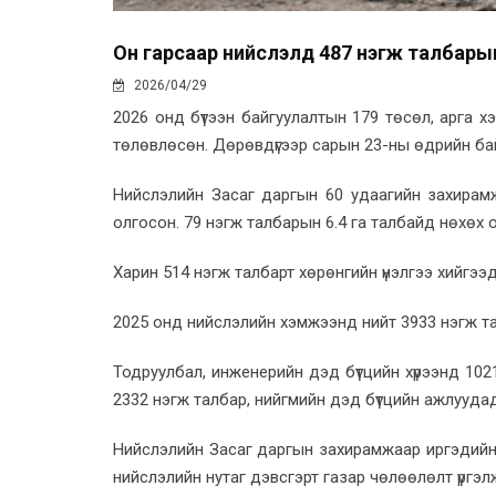
Он гарсаар нийслэлд 487 нэгж талбарыг чө
2026/04/29
2026 онд бүтээн байгуулалтын 179 төсөл, арга х
төлөвлөсөн. Дөрөвдүгээр сарын 23-ны өдрийн ба
Нийслэлийн Засаг даргын 60 удаагийн захирам
олгосон. 79 нэгж талбарын 6.4 га талбайд нөхөх 
Харин 514 нэгж талбарт хөрөнгийн үнэлгээ хийгээд
2025 онд нийслэлийн хэмжээнд нийт 3933 нэгж т
Тодруулбал, инженерийн дэд бүтцийн хүрээнд 102
2332 нэгж талбар, нийгмийн дэд бүтцийн ажлууда
Нийслэлийн Засаг даргын захирамжаар иргэдийн эр
нийслэлийн нутаг дэвсгэрт газар чөлөөлөлт үргэ