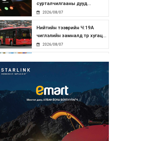
сурталчилгааны дууд...
2026/08/07
Нийтийн тээврийн Ч:19А
чиглэлийн замналд түр хугац...
2026/08/07
Автомашины улсын дугаар
сондгой тоогоор төгссөн бо...
2026/08/07
Улаанбаатарт өдөртөө 30 хэм
дулаан
2026/08/07
Улсын чанартай хатуу
хучилттай авто замын талаас
и...