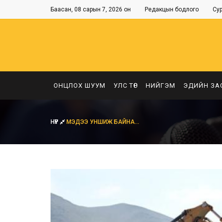
Баасан, 08 сарын 7, 2026 он
Редакцын бодлого
Су
ОНЦЛОХ ШУУМ
УЛС ТӨР
НИЙГЭМ
ЭДИЙН ЗА
НҮҮР
МЭДЭЭ УНШИЖ БАЙНА...