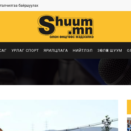
рталчилгаа байршуулах
САГ
УРЛАГ СПОРТ
ЯРИЛЦЛАГА
НИЙТЛЭЛ
ЗӨВЛӨХ ШУУМ
О