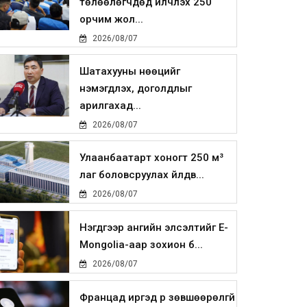
төлөөлөгчдөд үйлчлэх 250
орчим жол...
2026/08/07
Шатахууны нөөцийг
нэмэгдүүлэх, доголдлыг
арилгахад...
2026/08/07
Улаанбаатарт хоногт 250 м³
лаг боловсруулах үйлдв...
2026/08/07
Нэгдүгээр ангийн элсэлтийг E-
Mongolia-аар зохион б...
2026/08/07
Францад иргэд рүү зөвшөөрөлгүй