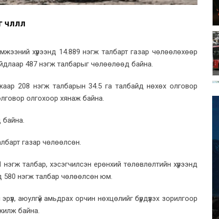
лөөллөө
эмжээний хүрээнд 14.889 нэгж талбарт газар чөлөөлөхөөр
йдлаар 487 нэгж талбарыг чөлөөлөөд байна.
жаар 208 нэгж талбарын 34.5 га талбайд нөхөх олговор
олговор олгохоор хянаж байна.
 байна.
албарт газар чөлөөлсөн.
1 нэгж талбар, хэсэгчилсэн ерөнхий төлөвлөлтийн хүрээнд
д 580 нэгж талбар чөлөөлсөн юм.
үүл, аюулгүй амьдрах орчин нөхцөлийг бүрдүүлэх зорилгоор
лжилж байна.