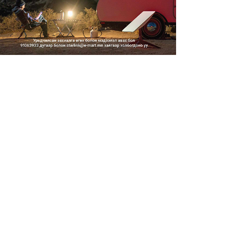
2026/08/06
Засгийн газар энэ оныг
дуустал санхүүгийн хэмнэлти...
2026/08/06
Шатахууны импортын гаалийн
албан татварыг 2027 оны...
2026/08/06
Стратегийн нөөцийн барааны
хяналтыг цахим системээ...
2026/08/06
Монгол Улс COP17 бага
хуралд 6.5 тэрбум
ам.доллары...