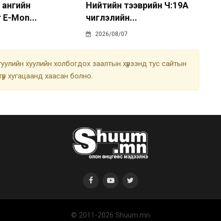
 ангийн
Нийтийн тээврийн Ч:19А
 E-Mon...
чиглэлийн...
2026/08/07
улийн хуулийн холбогдох заалтын хүрээнд тус сайтын
түр хугацаанд хаасан болно.
© 2011-2026 Shuum.mn