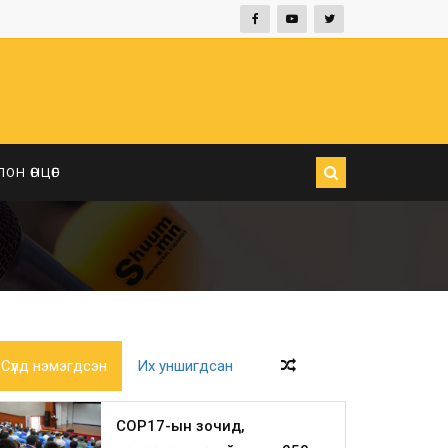
ЛОН ӨНЦӨГ
Сүүлд нэмэгдсэн
Их уншигдсан
COP17-ын зочид,