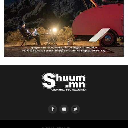
Улсын чанартай хатуу хучилттай
авто замын талаас и...
2026/08/06
Засгийн газар энэ оныг дуустал
санхүүгийн хэмнэлти...
2026/08/06