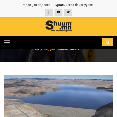
Редакцын бодлого
Сурталчилгаа байршуулах
Toggle
navigation
НҮҮР
МЭДЭЭ УНШИЖ БАЙНА...