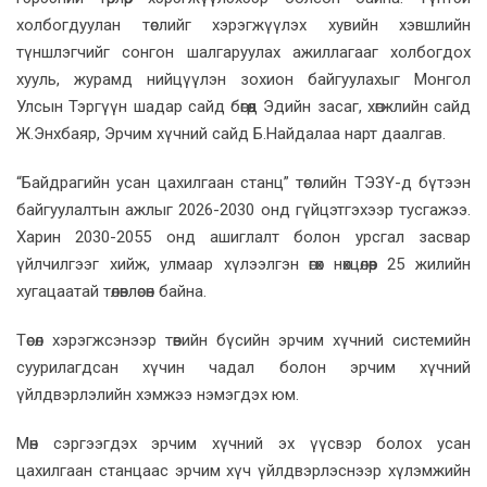
холбогдуулан төслийг хэрэгжүүлэх хувийн хэвшлийн
түншлэгчийг сонгон шалгаруулах ажиллагааг холбогдох
хууль, журамд нийцүүлэн зохион байгуулахыг Монгол
Улсын Тэргүүн шадар сайд бөгөөд Эдийн засаг, хөгжлийн сайд
Ж.Энхбаяр, Эрчим хүчний сайд Б.Найдалаа нарт даалгав.
“Байдрагийн усан цахилгаан станц” төслийн ТЭЗҮ-д бүтээн
байгуулалтын ажлыг 2026-2030 онд гүйцэтгэхээр тусгажээ.
Харин 2030-2055 онд ашиглалт болон урсгал засвар
үйлчилгээг хийж, улмаар хүлээлгэн өгөх нөхцөлөөр 25 жилийн
хугацаатай төлөвлөсөн байна.
Төсөл хэрэгжсэнээр төвийн бүсийн эрчим хүчний системийн
суурилагдсан хүчин чадал болон эрчим хүчний
үйлдвэрлэлийн хэмжээ нэмэгдэх юм.
Мөн сэргээгдэх эрчим хүчний эх үүсвэр болох усан
цахилгаан станцаас эрчим хүч үйлдвэрлэснээр хүлэмжийн