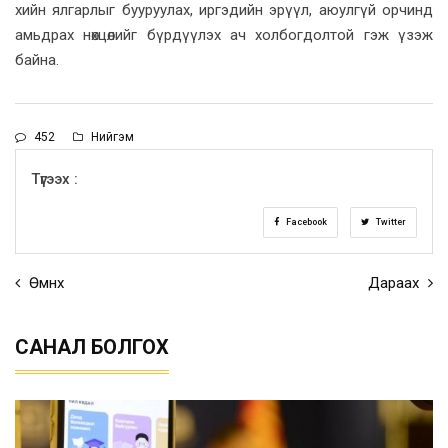
хийн ялгарлыг бууруулах, иргэдийн эрүүл, аюулгүй орчинд
амьдрах нөхцөлийг бүрдүүлэх ач холбогдолтой гэж үзэж
байна.
452
Нийгэм
Түгээх :
Facebook
Twitter
Өмнөх
Дараах
САНАЛ БОЛГОХ