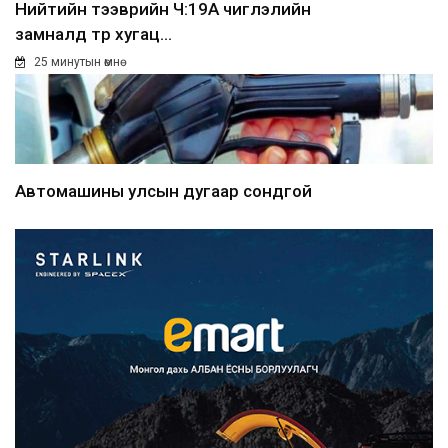
Нийтийн тээврийн Ч:19А чиглэлийн
замналд түр хугац...
25 минутын өмнө
Автомашины улсын дугаар сондгой
тоогоор төгссөн бо...
27 минутын өмнө
Улаанбаатарт өдөртөө 30 хэм
дулаан
31 минутын өмнө