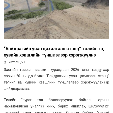
“Байдрагийн усан цахилгаан станц” төслийг төр,
хувийн хэвшлийн түншлэлээр хэрэгжүүлнэ
2026/05/21
Засгийн газрын ээлжит хуралдаан 2026 оны тавдугаар
сарын 20-ны өдөр болж, “Байдрагийн усан цахилгаан станц”
төслийг төр, хувийн хэвшлийн түншлэлээр хэрэгжүүлэхээр
шийдвэрлэлээ.
Төслийг “зураг төсөл боловсруулах, байгаль орчны
нарийвчилсан үнэлгээ хийх, барих, ашиглах, шилжүүлэх”
гэрээний төрлөөр хэрэгжүүлэхээр болсон байна. Үүнтэй