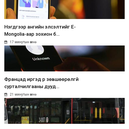
Нэгдүгээр ангийн элсэлтийг E-
Mongolia-аар зохион б...
17 минутын өмнө
Францад иргэд рүү зөвшөөрөлгүй
сурталчилгааны дууд...
21 минутын өмнө