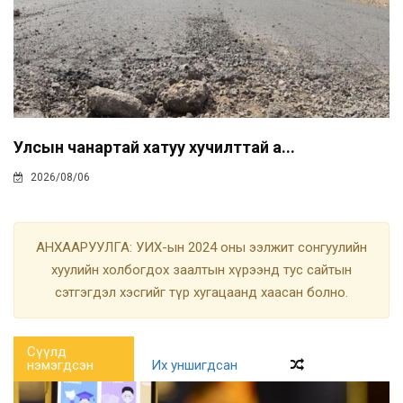
Улсын чанартай хатуу хучилттай а...
2026/08/06
АНХААРУУЛГА: УИХ-ын 2024 оны ээлжит сонгуулийн
хуулийн холбогдох заалтын хүрээнд тус сайтын
сэтгэгдэл хэсгийг түр хугацаанд хаасан болно.
Сүүлд
нэмэгдсэн
Их уншигдсан