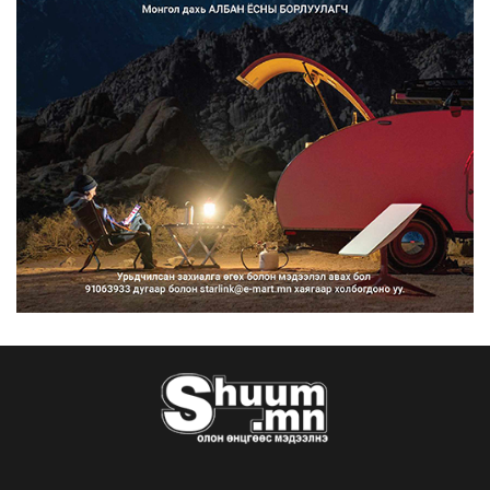
Францад иргэд рүү зөвшөөрөлгүй
сурталчилгааны дууд...
2026/08/07
Нийтийн тээврийн Ч:19А чиглэлийн
замналд түр хугац...
2026/08/07
Автомашины улсын дугаар сондгой
тоогоор төгссөн бо...
2026/08/07