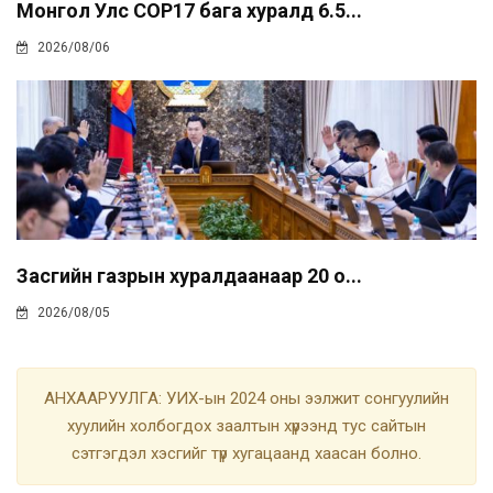
Монгол Улс COP17 бага хуралд 6.5...
2026/08/06
Засгийн газрын хуралдаанаар 20 о...
2026/08/05
АНХААРУУЛГА: УИХ-ын 2024 оны ээлжит сонгуулийн
хуулийн холбогдох заалтын хүрээнд тус сайтын
сэтгэгдэл хэсгийг түр хугацаанд хаасан болно.