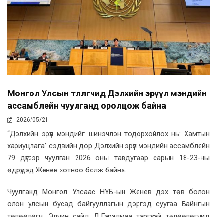
Монгол Улсын төлөөлөгчид Дэлхийн эрүүл мэндийн
ассамблейн чуулганд оролцож байна
2026/05/21
“Дэлхийн эрүүл мэндийг шинэчлэн тодорхойлох нь: Хамтын
хариуцлага” сэдвийн дор Дэлхийн эрүүл мэндийн ассамблейн
79 дүгээр чуулган 2026 оны тавдугаар сарын 18-23-ны
өдрүүдэд Женев хотноо болж байна.
Чуулганд Монгол Улсаас НҮБ-ын Женев дэх төв болон
олон улсын бусад байгууллагын дэргэд суугаа Байнгын
төлөөлөгч, Элчин сайд Д.Гэрэлмаа тэргүүтэй төлөөлөгчид