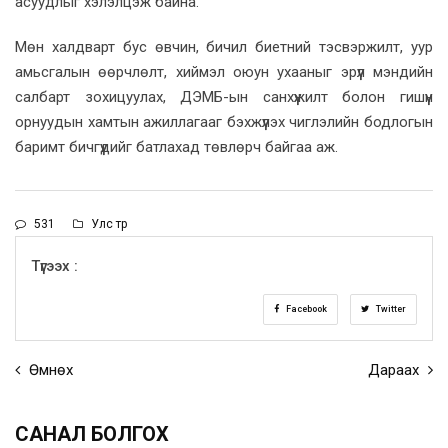
асуудлыг хэлэлцэж байна.
Мөн халдварт бус өвчин, бичил биетний тэсвэржилт, уур
амьсгалын өөрчлөлт, хиймэл оюун ухааныг эрүүл мэндийн
салбарт зохицуулах, ДЭМБ-ын санхүүжилт болон гишүүн
орнуудын хамтын ажиллагааг бэхжүүлэх чиглэлийн бодлогын
баримт бичгүүдийг батлахад төвлөрч байгаа аж.
531
Улс төр
Түгээх :
Facebook
Twitter
Өмнөх
Дараах
САНАЛ БОЛГОХ