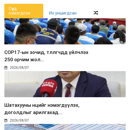
Сүүлд
нэмэгдсэн
Их уншигдсан
COP17-ын зочид, төлөөлөгчдөд үйлчлэх
250 орчим жол...
2026/08/07
Шатахууны нөөцийг нэмэгдүүлэх,
доголдлыг арилгахад...
2026/08/07