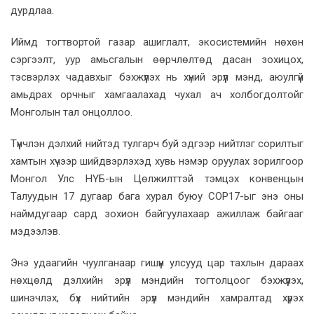
дурдлаа.
Иймд тогтвортой газар ашиглалт, экосистемийн нөхөн
сэргээлт, уур амьсгалын өөрчлөлтөд дасан зохицох,
тэсвэрлэх чадавхыг бэхжүүлэх нь хүний эрүүл мэнд, аюулгүй
амьдрах орчныг хамгаалахад чухал ач холбогдолтойг
Монголын тал онцоллоо.
Түүнчлэн дэлхий нийтэд тулгарч буй эдгээр нийтлэг сорилтыг
хамтын хүчээр шийдвэрлэхэд хувь нэмэр оруулах зорилгоор
Монгол Улс НҮБ-ын Цөлжилттэй тэмцэх конвенцын
Талуудын 17 дугаар бага хурал буюу СОР17-ыг энэ оны
наймдугаар сард зохион байгуулахаар ажиллаж байгааг
мэдээлэв.
Энэ удаагийн чуулганаар гишүүн улсууд цар тахлын дараах
нөхцөлд дэлхийн эрүүл мэндийн тогтолцоог бэхжүүлэх,
шинэчлэх, бүх нийтийн эрүүл мэндийн хамралтад хүрэх