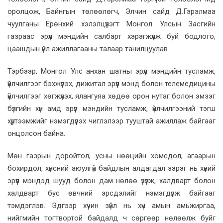
оролцож, Байнгын төлөөлөгч, Элчин сайд Д.Гэрэлмаа
чуулганы Ерөнхий хэлэлцүүлэгт Монгол Улсын Засгийн
газраас эрүүл мэндийн салбарт хэрэгжүүлж буй бодлого,
цаашдын үйл ажиллагааны талаар танилцуулав.
Тэрбээр, Монгол Улс анхан шатны эрүүл мэндийн тусламж,
үйлчилгээг бэхжүүлэх, дижитал эрүүл мэнд болон телемедицины
үйлчилгээг хөгжүүлэх, ялангуяа хөдөө орон нутаг болон эмзэг
бүлгийн хүн амд эрүүл мэндийн тусламж, үйлчилгээний тэгш
хүртээмжийг нэмэгдүүлэх чиглэлээр тууштай ажиллаж байгааг
онцолсон байна.
Мөн газрын доройтол, усны нөөцийн хомсдол, агаарын
бохирдол, хүнсний аюулгүй байдлын алдагдал зэрэг нь хүний
эрүүл мэндэд шууд болон дам нөлөө үзүүлж, халдварт болон
халдварт бус өвчний эрсдэлийг нэмэгдүүлж байгааг
тэмдэглэв. Эдгээр хүчин зүйл нь хүн амын амьжиргаа,
нийгмийн тогтвортой байдалд ч сөргөөр нөлөөлж буйг