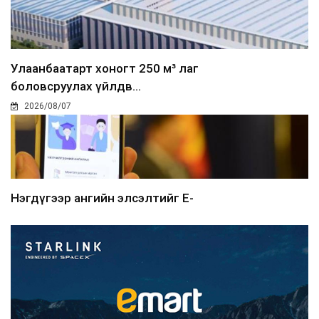
Улаанбаатарт хоногт 250 м³ лаг
боловсруулах үйлдв...
2026/08/07
Нэгдүгээр ангийн элсэлтийг E-
Mongolia-аар зохион б...
2026/08/07