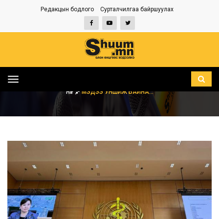
Редакцын бодлого
Сурталчилгаа байршуулах
Toggle
navigation
НҮҮР
МЭДЭЭ УНШИЖ БАЙНА...