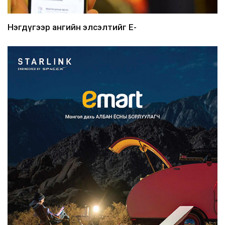
Нэгдүгээр ангийн элсэлтийг E-
Mongolia-аар зохион б...
2026/08/07
Францад иргэд рүү зөвшөөрөлгүй
сурталчилгааны дууд...
2026/08/07
Нийтийн тээврийн Ч:19А чиглэлийн
замналд түр хугац...