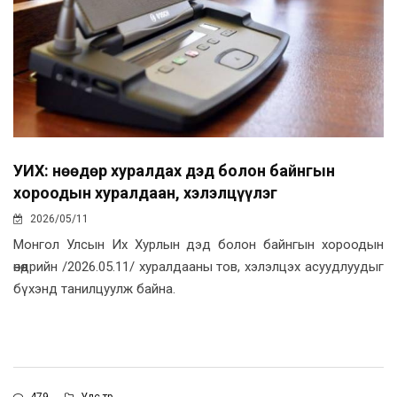
УИХ: Өнөөдөр хуралдах дэд болон байнгын
хороодын хуралдаан, хэлэлцүүлэг
2026/05/11
Монгол Улсын Их Хурлын дэд болон байнгын хороодын
өнөөдрийн /2026.05.11/ хуралдааны тов, хэлэлцэх асуудлуудыг
бүхэнд танилцуулж байна.
479
Улс төр