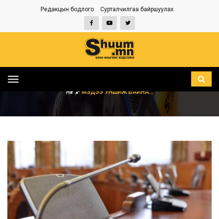
Редакцын бодлого
Сурталчилгаа байршуулах
Toggle
navigation
НҮҮР
МЭДЭЭ УНШИЖ БАЙНА...