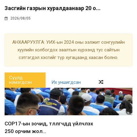
Засгийн газрын хуралдаанаар 20 о...
2026/08/05
АНХААРУУЛГА: УИХ-ын 2024 оны ээлжит сонгуулийн
хуулийн холбогдох заалтын хүрээнд тус сайтын
сэтгэгдэл хэсгийг түр хугацаанд хаасан болно.
Сүүлд
нэмэгдсэн
Их уншигдсан
COP17-ын зочид, төлөөлөгчдөд үйлчлэх
250 орчим жол...