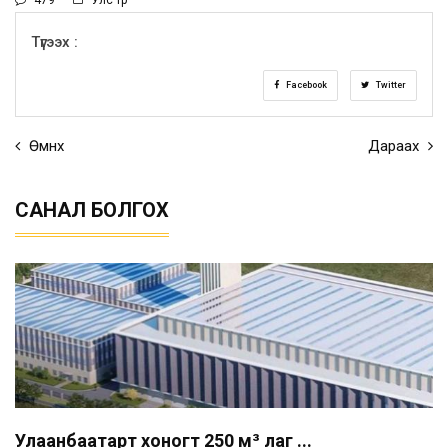
Түгээх :
Facebook
Twitter
Өмнөх
Дараах
САНАЛ БОЛГОХ
Улаанбаатарт хоногт 250 м³ лаг ...