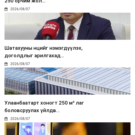
250 орчим жол...
2026/08/07
Шатахууны нөөцийг нэмэгдүүлэх,
доголдлыг арилгахад...
2026/08/07
Улаанбаатарт хоногт 250 м³ лаг
боловсруулах үйлдв...
2026/08/07