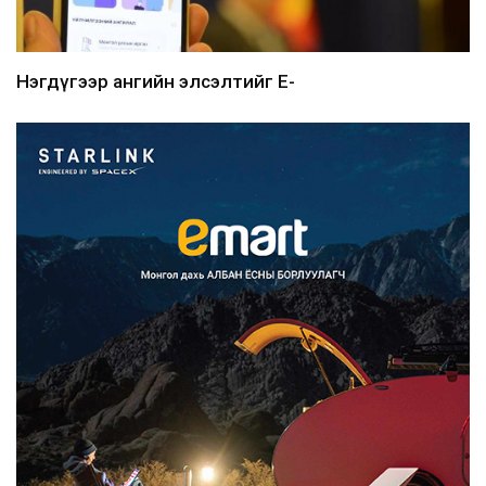
Нэгдүгээр ангийн элсэлтийг E-
Mongolia-аар зохион б...
2026/08/07
Францад иргэд рүү зөвшөөрөлгүй
сурталчилгааны дууд...
2026/08/07
Нийтийн тээврийн Ч:19А чиглэлийн