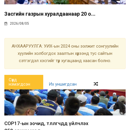
Засгийн газрын хуралдаанаар 20 о...
2026/08/05
АНХААРУУЛГА: УИХ-ын 2024 оны ээлжит сонгуулийн
хуулийн холбогдох заалтын хүрээнд тус сайтын
сэтгэгдэл хэсгийг түр хугацаанд хаасан болно.
Сүүлд
нэмэгдсэн
Их уншигдсан
COP17-ын зочид, төлөөлөгчдөд үйлчлэх