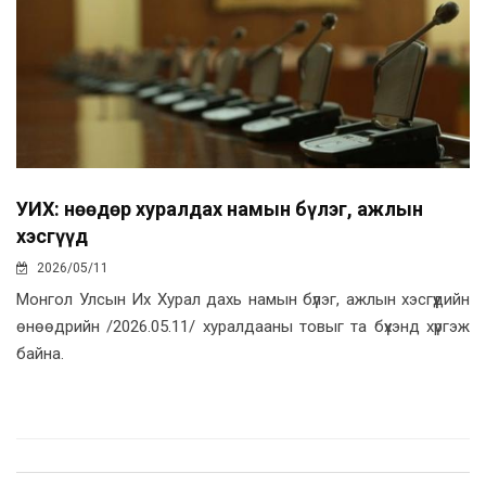
УИХ: Өнөөдөр хуралдах намын бүлэг, ажлын
хэсгүүд
2026/05/11
Монгол Улсын Их Хурал дахь намын бүлэг, ажлын хэсгүүдийн
өнөөдрийн /2026.05.11/ хуралдааны товыг та бүхэнд хүргэж
байна.