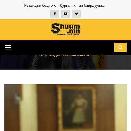
Редакцын бодлого
Сурталчилгаа байршуулах
Toggle
navigation
НҮҮР
МЭДЭЭ УНШИЖ БАЙНА...