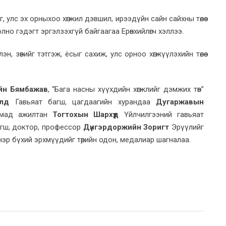
, улс эх орныхоо хөгжил дэвшил, ирээдүйн сайн сайхны төлөө
но гэдэгт эргэлзэхгүй байгаагаа Ерөнхийлөгч хэллээ.
, зөвийг тэтгэж, ёсыг сахиж, улс орноо хөгжүүлэхийн төлөө
йн Бямбажав
, “Бага насны хүүхдийн хөгжлийг дэмжих төв”
рэлд
Гавьяат багш, цагдаагийн хурандаа
Дугаржавын
ахмад ажилтан
Тогтохын Шархүүд
Үйлчилгээний гавьяат
гш, доктор, профессор
Дүнгэрдоржийн Зоригт
Эрүүлийг
нэр бүхий эрхмүүдийг төрийн одон, медалиар шагналаа.