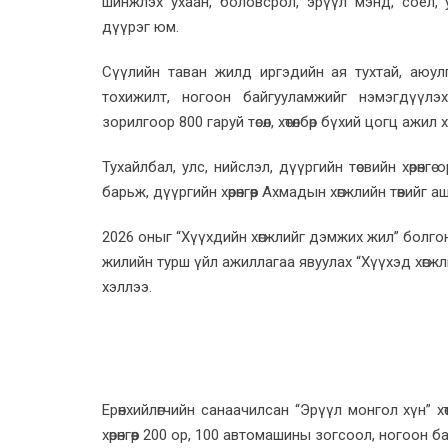
шинжлэх ухаан, боловсрол, эрүүл мэнд, соёл, ур
дүүрэг юм.
Сүүлийн таван жилд иргэдийн ая тухтай, аюул
тохижилт, ногоон байгууламжийг нэмэгдүүлэ
зорилгоор 800 гаруй төсөл, хөтөлбөр бүхий цогц ажил 
Тухайлбал, улс, нийслэл, дүүргийн төсвийн хөрөнгө 
барьж, дүүргийн хөрөнгөөр Ахмадын хөгжлийн төвийг
2026 оныг “Хүүхдийн хөгжлийг дэмжих жил” болго
жилийн турш үйл ажиллагаа явуулах “Хүүхэд хөгжлий
хэллээ.
Ерөнхийлөгчийн санаачилсан “Эрүүл монгол хүн” х
хөрөнгөөр 200 ор, 100 автомашины зогсоол, ногоон