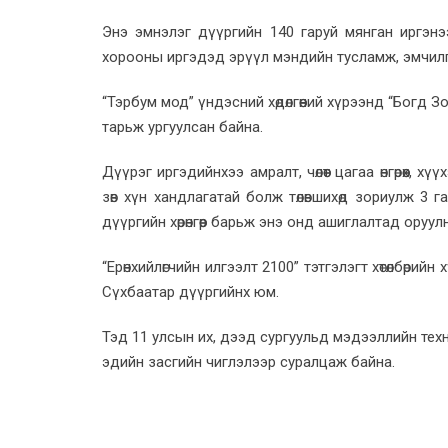
Энэ эмнэлэг дүүргийн 140 гаруй мянган иргэнээс
хорооны иргэдэд эрүүл мэндийн тусламж, эмчил
“Тэрбум мод” үндэсний хөдөлгөөний хүрээнд “Богд З
тарьж ургуулсан байна.
Дүүрэг иргэдийнхээ амралт, чөлөөт цагаа өнгөрөөх,
зөв хүн хандлагатай болж төлөвшихөд зориулж 3
дүүргийн хөрөнгөөр барьж энэ онд ашиглалтад оруул
“Ерөнхийлөгчийн илгээлт 2100” тэтгэлэгт хөтөлбөри
Сүхбаатар дүүргийнх юм.
Тэд 11 улсын их, дээд сургуульд мэдээллийн техн
эдийн засгийн чиглэлээр суралцаж байна.