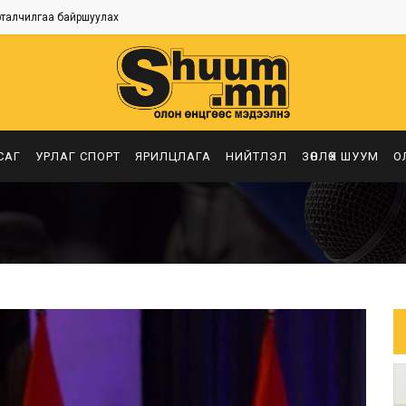
рталчилгаа байршуулах
САГ
УРЛАГ СПОРТ
ЯРИЛЦЛАГА
НИЙТЛЭЛ
ЗӨВЛӨХ ШУУМ
О