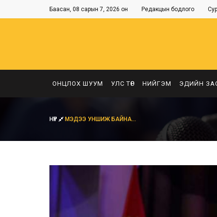
Баасан, 08 сарын 7, 2026 он
Редакцын бодлого
Су
ОНЦЛОХ ШУУМ
УЛС ТӨР
НИЙГЭМ
ЭДИЙН ЗА
НҮҮР
МЭДЭЭ УНШИЖ БАЙНА...