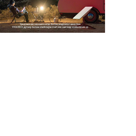
Шатахууны импортын гаалийн
албан татварыг 2027 оны...
2026/08/06
Стратегийн нөөцийн барааны
хяналтыг цахим системээ...
2026/08/06
Монгол Улс COP17 бага
хуралд 6.5 тэрбум
ам.доллары...
2026/08/06
“Улаанбаатар трам” төсөл
хэрэгжсэнээр жилд 446...
2026/08/06