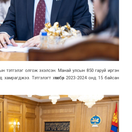
н тэтгэлэг олгож эхэлсэн. Манай улсын 850 гаруй иргэн
 хамрагджээ. Тэтгэлэгт хөтөлбөр 2023-2024 онд 15 байсан