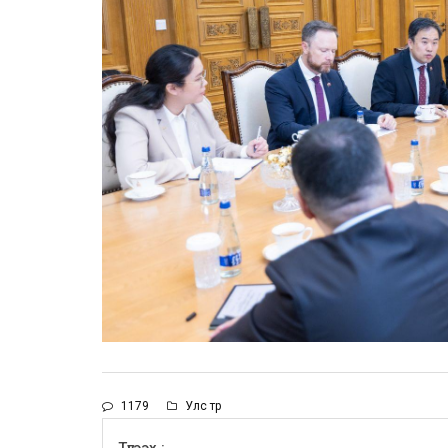
1179
Улс төр