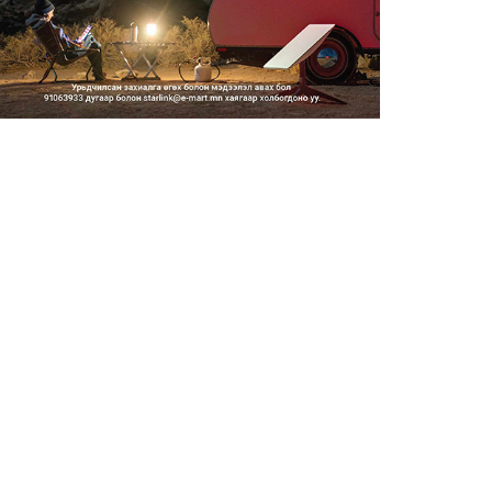
Шатахууны импортын гаалийн
албан татварыг 2027 оны...
2026/08/06
Стратегийн нөөцийн барааны
хяналтыг цахим системээ...
2026/08/06
Монгол Улс COP17 бага
хуралд 6.5 тэрбум
ам.доллары...
2026/08/06
“Улаанбаатар трам” төсөл
хэрэгжсэнээр жилд 446...
2026/08/06