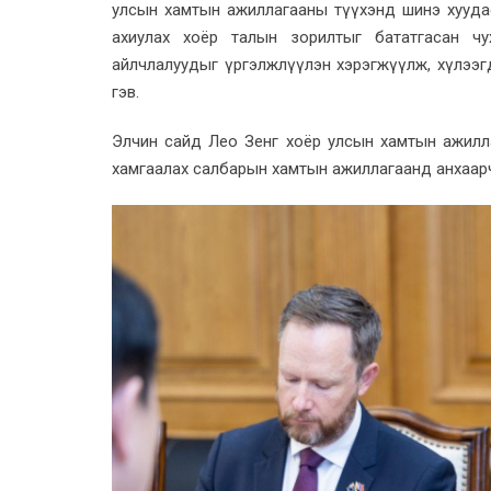
улсын хамтын ажиллагааны түүхэнд шинэ хууда
ахиулах хоёр талын зорилтыг бататгасан чу
айлчлалуудыг үргэлжлүүлэн хэрэгжүүлж, хүлээгд
гэв.
Элчин сайд Лео Зенг хоёр улсын хамтын ажиллагаа
хамгаалах салбарын хамтын ажиллагаанд анхаар