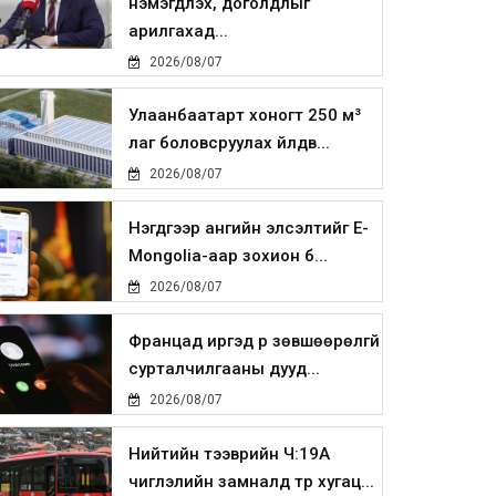
нэмэгдүүлэх, доголдлыг
арилгахад...
2026/08/07
Улаанбаатарт хоногт 250 м³
лаг боловсруулах үйлдв...
2026/08/07
Нэгдүгээр ангийн элсэлтийг E-
Mongolia-аар зохион б...
2026/08/07
Францад иргэд рүү зөвшөөрөлгүй
сурталчилгааны дууд...
2026/08/07
Нийтийн тээврийн Ч:19А
чиглэлийн замналд түр хугац...