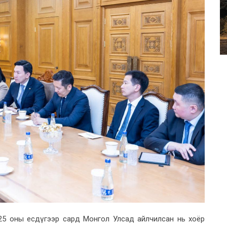
25 оны есдүгээр сард Монгол Улсад айлчилсан нь хоёр