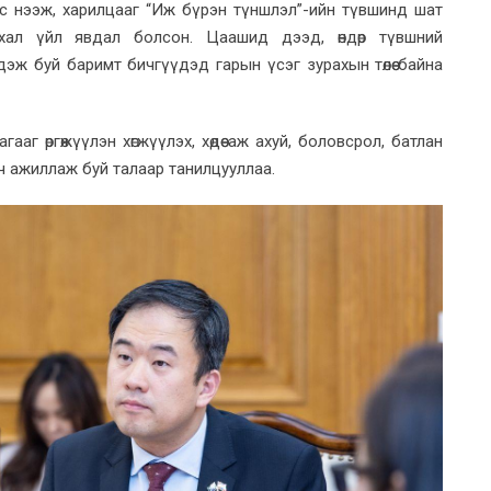
с нээж, харилцааг “Иж бүрэн түншлэл”-ийн түвшинд шат
хал үйл явдал болсон. Цаашид дээд, өндөр түвшний
эж буй баримт бичгүүдэд гарын үсэг зурахын төлөө байна
г өргөжүүлэн хөгжүүлэх, хөдөө аж ахуй, боловсрол, батлан
ч ажиллаж буй талаар танилцууллаа.