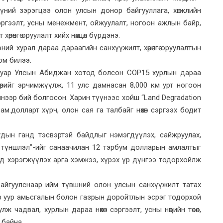
үний зэрэгцээ олон улсын донор байгууллага, хөгжлийн
н сэргээлт, усны менежмент, ойжуулалт, ногоон ажлын байр,
хөрөнгө оруулалт хийх нөхцөл бүрдэнэ.
ий хурал дараа дараагийн санхүүжилт, хөрөнгө оруулалтын
юм билээ.
вуар Улсын Абиджан хотод болсон COP15 хурлын дараа
лбөрийг эрчимжүүлж, 11 улс дамнасан 8,000 км урт ногоон
нээр бий болгосон. Харин түүнээс хойш “Land Degradation
м ам.долларт хүрч, олон сая га талбайг нөхөн сэргээх бодит
дын ганд тэсвэртэй байдлыг нэмэгдүүлэх, сайжруулах,
 түншлэл”-ийг санаачилан 12 тэрбум долларын амлалтыг
д хэрэгжүүлэх арга хэмжээ, хүрэх үр дүнгээ тодорхойлж
айгуулснаар ийм түвшний олон улсын санхүүжилт татах
р уур амьсгалын болон газрын доройтлын эсрэг тодорхой
ж чадвал, хурлын дараа нөхөн сэргээлт, усны нөөцийн төсөл,
 байна.