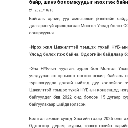
байр, шинэ боломжуудыг нээх гэж бай
2025/10/16
Байгаль орчин, уур амьсгалын өөрчлөлтийн сай
дэлгэрэнгүй ярилцлагаас Монгол Улсад болох CO
сонирхуулья.
-Ирэх жил Цөлжилттэй тэмцэх тухай НҮБ-ын
Улсад болох гэж байна. Одоогийн байдлаар б
-Энэ НҮБ-ын чуулган, хурал бол Монгол Улсы
уялдуулан эх орныхоо ногоон хөгжил, байгаль
туршлагуудаа дэлхий нийтэд дуу хоолойгоо 
Цөлжилттэй тэмцэх тухай НҮБ-ын конвенцод нэг
байгуулдаг бөгөөд 2022 онд болсон 15 дугаар 
байгуулахаар шийдвэрлэсэн.
Бэлтгэл ажлын хувьд Засгийн газар 2025 оны эх
Одоогоор дүрэм, журам, төлөвлөгөө, төсвийн на