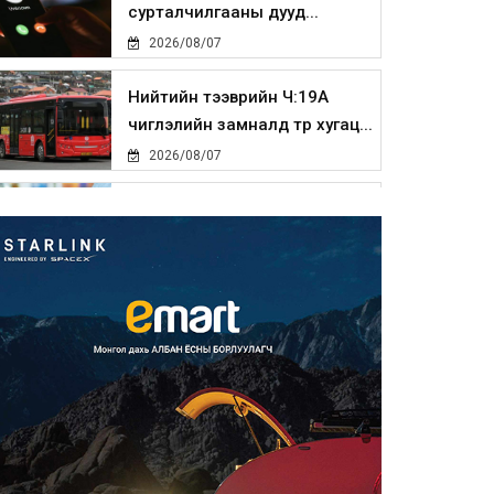
сурталчилгааны дууд...
2026/08/07
Нийтийн тээврийн Ч:19А
чиглэлийн замналд түр хугац...
2026/08/07
Автомашины улсын дугаар
сондгой тоогоор төгссөн бо...
2026/08/07
Улаанбаатарт өдөртөө 30 хэм
дулаан
2026/08/07
Улсын чанартай хатуу
хучилттай авто замын талаас
и...