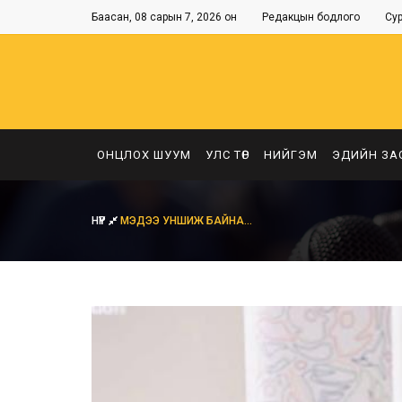
Баасан, 08 сарын 7, 2026 он
Редакцын бодлого
Су
ОНЦЛОХ ШУУМ
УЛС ТӨР
НИЙГЭМ
ЭДИЙН ЗА
НҮҮР
МЭДЭЭ УНШИЖ БАЙНА...