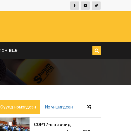
ЛОН ӨНЦӨГ
Сүүлд нэмэгдсэн
Их уншигдсан
COP17-ын зочид,