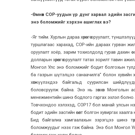
-Өмнөх COP-уудын үр дүнг харвал эдийн засг
энэ боломжийг хэрхэн ашиглах вэ?
-Яг тийм. Хурлын дараа хөрөнгө оруулалт, түншлэл
туршлагаас харахад, COP-ийн дараах гурван жили
оруулалт хоёр, зарим тохиолдолд гурав дахин өс
долларын хөрөнгө оруулалт татах зорилт тавин ажи
Монгол Улс энэ боломжийг бодит болгохын тулд 
ба газрын шүтэлцээ санаачилга” болон хувийн
хөгжүүлэхдээ байгальд суурилсан шийдлүүд
боловсруулж байна. Энэ нь зөвхөн Монголын 
менежментийн шинэ бодлого гаргах эхлэл болно.
Товчхондоо хэлэхэд, COP17 бол манай улсын нэр х
бодит эдийн засгийн өсөлт болгон хувиргах хаалга 
Бид байгалиа хамгаалахын зэрэгцээ шинэ тө
боломжуудыг нээх гэж байна. Энэ бол Монгол Ул