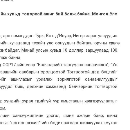
ийн хувьд тодорхой ашиг бий болж байна. Монгол Улс
үүд эрс нэмэгддэг. Турк, Кот-д’Ивуар, Нигер зэрэг улсуудын
йн хугацаанд тухайн улс орнуудын байгаль орчны хөрөнгө
сөн байдаг. Манай улсын хувьд 10 доллар зарцуулаад 100
ллаж байна.
COP17-ийн үеэр “Бэлчээрийн тэргүүлэх санаачилга”, “Ус
 хэвшлийн салбарын оролцоотой Тогтвортой дэд бүцтийг
ийг ашиглахыг уриалах зорилготой санаачилгуудыг
асуудал биш, дэлхийн хэмжээнд бэлчээрийн тогтвортой
үндийн хурал төдийгүй, уур амьсгалын хөрөнгө оруулалтыг
юм.
рлийн санхүүжилтийн урсгал, шинэ ажлын байр, шинэ
сыг “ногоон хөгжил”-ийн бодит загварт шилжүүлэх түүхэн