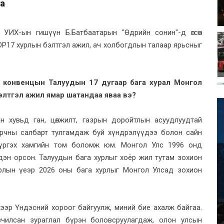
на
д, УИХ-ын гишүүн Б.Батбаатарын "Өдрийн сонин"-д өгсөн
P17 хурлын бэлтгэл ажил, ач холбогдлын талаар ярьсныг
 конвенцын Талуудын 17 дугаар бага хурал Монгол
элтгэл ажил ямар шатандаа яваа вэ?
н хувьд ган, цөлжилт, газрын доройтлын асуудлуудтай
 орчны салбарт тулгамдаж буй хүндрэлүүдээ болон сайн
хүргэх хамгийн том боломж юм. Монгол Улс 1996 онд
дэн орсон. Талуудын бага хурлыг хоёр жил тутам зохион
хурлын үеэр 2026 оны бага хурлыг Монгол Улсад зохион
ээр Үндэсний хороог байгуулж, миний бие ахалж байгаа.
рийвчилсан зураглал бүрэн боловсруулагдаж, олон улсын