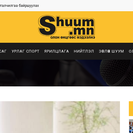
рталчилгаа байршуулах
САГ
УРЛАГ СПОРТ
ЯРИЛЦЛАГА
НИЙТЛЭЛ
ЗӨВЛӨХ ШУУМ
О