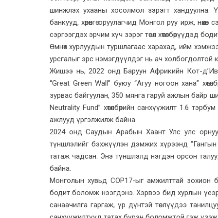
шинжлэх ухааны хосолмол зэрэгт хандуулна. Ү
банкууд, хөрөнгө оруулагчид Монгол руу ирж, нөхө
сэргээгдэх эрчим хүч зэрэг төсөл хөтөлбөрүүдэд бодит 
Өмнөх хурлуудын туршлагаас харахад, ийм хэмжээн
урсгалыг эрс нэмэгдүүлдэг нь ач холбогдолтой 
Жишээ нь, 2022 онд Баруун Африкийн Кот-д’И
“Great Green Wall” буюу “Агуу ногоон хана” хөтө
зурвас байгуулан, 350 мянга гаруй ажлын байр ши
Neutrality Fund” хөтөлбөрийн санхүүжилт 1.6 тэрбу
ажлууд үргэлжилж байна.
2024 онд Саудын Арабын Хаант Улс улс орнуу
түншлэлийг бэхжүүлэн дэмжих хүрээнд “Гангын
татаж чадсан. Энэ түншлэлд нэгдэн орсон талуу
байна.
Монголын хувьд COP17-ыг амжилттай зохион б
бодит боломж нээгдэнэ. Хэрвээ бид хурлын үеэ
санаачилга гаргаж, үр дүнтэй төслүүдээ танилцуул
санхүүжилтүүд татах бүрэн боломжтой гэж үзэж