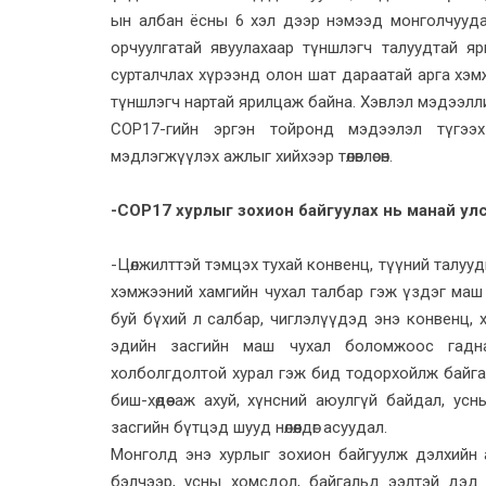
ын албан ёсны 6 хэл дээр нэмээд монголчууда
орчуулгатай явуулахаар түншлэгч талуудтай 
сурталчлах хүрээнд олон шат дараатай арга хэмж
түншлэгч нартай ярилцаж байна. Хэвлэл мэдээлли
СОР17-гийн эргэн тойронд мэдээлэл түгээ
мэдлэгжүүлэх ажлыг хийхээр төлөвлөсөн.
-COP17 хурлыг зохион байгуулах нь манай ул
-Цөлжилттэй тэмцэх тухай конвенц, түүний талууды
хэмжээний хамгийн чухал талбар гэж үздэг маш 
буй бүхий л салбар, чиглэлүүдэд энэ конвенц, ху
эдийн засгийн маш чухал боломжоос гадна
холболгдолтой хурал гэж бид тодорхойлж байгаа.
биш-хөдөө аж ахуй, хүнсний аюулгүй байдал, усн
засгийн бүтцэд шууд нөлөөлдөг асуудал.
Монголд энэ хурлыг зохион байгуулж дэлхийн 
бэлчээр, усны хомсдол, байгальд ээлтэй дэд б