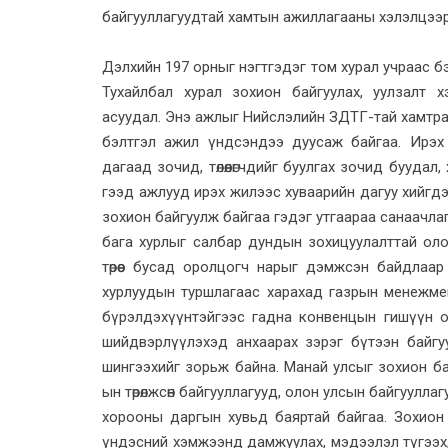
байгууллагуудтай хамтын ажиллагааны хэлэлцээр
Дэлхийн 197 орныг нэгтгэдэг том хурал учраас б
Тухайлбал хурал зохион байгуулах, уулзалт 
асуудал. Энэ ажлыг Нийслэлийн ЗДТГ-тай хамтран 
бэлтгэл ажил үндсэндээ дуусаж байгаа. Ирэх
дагаад зочид, төлөөлөгчдийг буулгах зочид бууда
гээд ажлууд ирэх жилээс хуваарийн дагуу хийгдэнэ. Н
зохион байгуулж байгаа гэдэг утгаараа санаачлаг
бага хурлыг салбар дундын зохицуулалттай олон
төрөөс бусад оролцогч нарыг дэмжсэн байдлаар зо
хурлуудын туршлагаас харахад газрын менежменти
бүрэлдэхүүнтэйгээс гадна конвенцын гишүүн о
шийдвэрлүүлэхэд анхаарах зэрэг бүтээн байгу
шингээхийг зорьж байна. Манай улсыг зохион б
ын төрөлжсөн байгууллагууд, олон улсын байгуулл
хорооны даргын хувьд баяртай байгаа. Зохион
үндэсний хэмжээнд дамжуулах, мэдээлэл түгээх