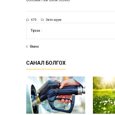
боломж гэж хэлж болно.
670
Зөвлөх шуум
Түгээх :
Өмнөх
САНАЛ БОЛГОХ