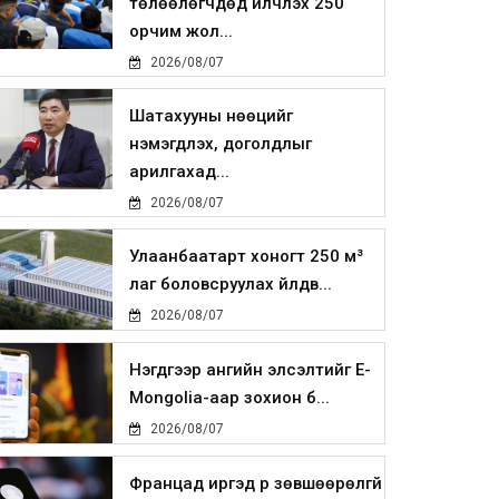
төлөөлөгчдөд үйлчлэх 250
орчим жол...
2026/08/07
Шатахууны нөөцийг
нэмэгдүүлэх, доголдлыг
арилгахад...
2026/08/07
Улаанбаатарт хоногт 250 м³
лаг боловсруулах үйлдв...
2026/08/07
Нэгдүгээр ангийн элсэлтийг E-
Mongolia-аар зохион б...
2026/08/07
Францад иргэд рүү зөвшөөрөлгүй