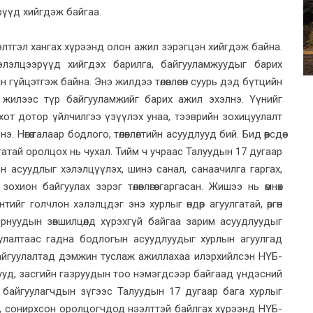
үүд хийгдэж байгаа.
элтгэл хангах хүрээнд олон ажил зэрэгцэн хийгдэж байна.
хэлэлцээрүүд хийгдэх барилга, байгууламжуудыг барих
гүйцэтгэж байна. Энэ жилдээ төлөвлөсөн суурь дэд бүтцийн
 жилээс түр байгууламжийг барих ажил эхэлнэ. Үүнийг
л, хот дотор үйлчилгээ үзүүлэх унаа, тээврийн зохицуулалт
өгөө талаар бодлого, төлөвлөлтийн асуудлууд бий. Бид өөрсдөө
атай оролцох нь чухал. Тийм ч учраас Талуудын 17 дугаар
 асуудлыг хэлэлцүүлэх, шинэ санал, санаачилга гаргах,
хион байгуулах зэрэг төлөвлөгөө гаргасан. Жишээ нь өмнөх
йг голчлон хэлэлцдэг энэ хурлыг өндөр агуулгатай, өргөн
рнуудын зөвшилцөлд хүрэхгүй байгаа зарим асуудлуудыг
улалтаас гадна бодлогын асуудлуудыг хурлын агуулгад
айгуулалтад дэмжин туслаж ажиллахаа илэрхийлсэн НҮБ-
агууд, засгийн газруудын тоо нэмэгдсээр байгаад үндэсний
 байгуулагчдын зүгээс Талуудын 17 дугаар бага хурлыг
, сонирхсон оролцогчдод нээлттэй байлгах хүрээнд НҮБ-