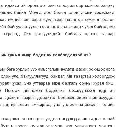
д идэвхитэй оролцоог хангах зорилгоор монгол хэлрүү
ярилцаж байна. Монголдоо болон олон улсын хэмжээнд
ээнүүдийг авч хэрэгжүүлэхээр төлөвлөөд санхүүжилт болон
йн байгууллагуудын оролцоо энэ ажилд чухал байгаа, мөн
х хүрээнд бид сэтгүүлчдийг байгаль орчны талаар
сын хувьд ямар бодит ач холбогдолтой вэ?
н бага хурлыг уур амьсгалын өөрчлөлтөд дасан зохицох арга
олон улс, байгууллагууд байдаг. Мөн газартай холбогдож
рал чухал. Энэ утгаараа зөвхөн байгаль орчны хурал биш,
 Ногоон дипломат бодлогыг бэхжүүлэхэд өндөр ач
 Цөлжилт, газрын доройтол бол зөвхөн экологийн асуудал
ы нөөц, иргэдийн амжиргаа, улс үндэстний хөгжил - эдийн
анхаарлыг конвенцын үндсэн агуулгуудаас гадна манай
үтэц, зэрлэг амьтан ургамал, хөрс, уламжлалт мэдлэг-