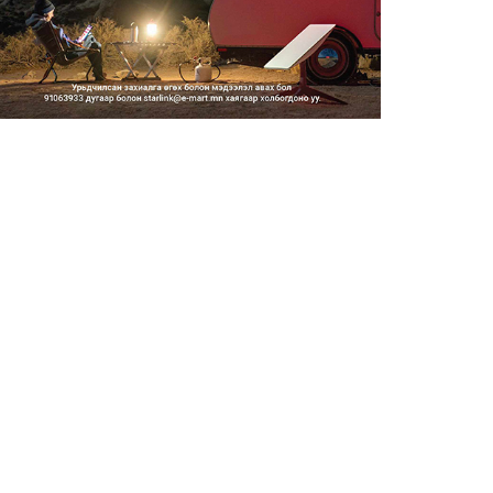
2026/08/06
Засгийн газар энэ оныг
дуустал санхүүгийн хэмнэлти...
2026/08/06
Шатахууны импортын гаалийн
албан татварыг 2027 оны...
2026/08/06
Стратегийн нөөцийн барааны
хяналтыг цахим системээ...
2026/08/06
Монгол Улс COP17 бага
хуралд 6.5 тэрбум
ам.доллары...