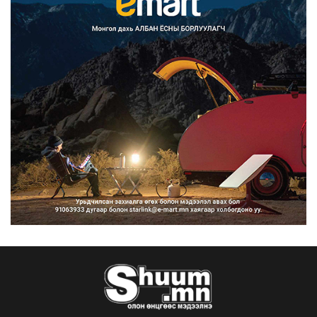
Францад иргэд рүү зөвшөөрөлгүй
сурталчилгааны дууд...
2026/08/07
Нийтийн тээврийн Ч:19А чиглэлийн
замналд түр хугац...
2026/08/07
Автомашины улсын дугаар сондгой
тоогоор төгссөн бо...