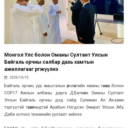
Монгол Улс болон Оманы Султант Улсын
Байгаль орчны салбар дахь хамтын
ажиллагааг өргөжүүлнэ
2025/10/15
Байгаль орчин, уур амьсгалын өөрчлөлтийн яамны төлөөлөл болон
COP17 Ажлын албаны дарга Д.Батмөнх Оманы Султант
Улсын Байгаль орчны дэд сайд Сулиман Ал Акзами
тэргүүтэй төлөөлөгчидтэй Арабын Нэгдсэн Эмират Улсын Абу
Даби хотноо техникийн уулзалт хийлээ.