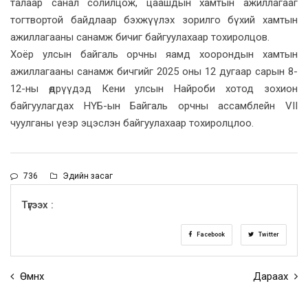
талаар санал солилцож, цаашдын хамтын ажиллагааг
тогтвортой байдлаар бэхжүүлэх зорилго бүхий хамтын
ажиллагааны санамж бичиг байгуулахаар тохиролцов.
Хоёр улсын байгаль орчны яамд хоорондын хамтын
ажиллагааны санамж бичгийг 2025 оны 12 дугаар сарын 8-
12-ны өдрүүдэд Кени улсын Найроби хотод зохион
байгуулагдах НҮБ-ын Байгаль орчны ассамблейн VII
чуулганы үеэр эцэслэн байгуулахаар тохиролцлоо.
736
Эдийн засаг
Түгээх :
Facebook
Twitter
Өмнөх
Дараах