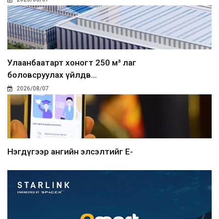
Улаанбаатарт хоногт 250 м³ лаг
боловсруулах үйлдв...
2026/08/07
Нэгдүгээр ангийн элсэлтийг E-
Mongolia-аар зохион б...
2026/08/07