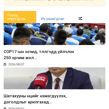
Сүүлд
нэмэгдсэн
Их уншигдсан
COP17-ын зочид, төлөөлөгчдөд үйлчлэх
250 орчим жол...
2026/08/07
Шатахууны нөөцийг нэмэгдүүлэх,
доголдлыг арилгахад...
2026/08/07