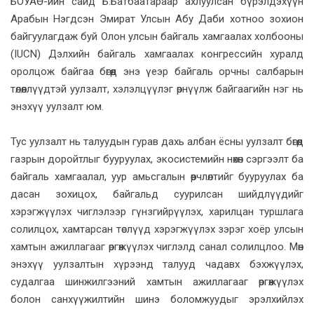
БОУАӨ-ийн сайд Б.Батбаатараар ахлуулсан бүрэлдэхүүн
Арабын Нэгдсэн Эмират Улсын Абу Даби хотноо зохион
байгуулагдаж буй Олон улсын байгаль хамгаалах холбооны
(IUCN) Дэлхийн байгаль хамгаалах конгрессийн хуралд
оролцож байгаа бөгөөд энэ үеэр байгаль орчны салбарын
төлөөллүүдтэй уулзалт, хэлэлцүүлэг өрнүүлж байгаагийн нэг нь
энэхүү уулзалт юм.
Тус уулзалт нь талуудын гурав дахь албан ёсны уулзалт бөгөөд
газрын доройтлыг бууруулах, экосистемийн нөхөн сэргээлт ба
байгаль хамгаалал, уур амьсгалын өөрчлөлтийг бууруулах ба
дасан зохицох, байгальд суурилсан шийдлүүдийг
хэрэгжүүлэх чиглэлээр гүнзгийрүүлэх, харилцан туршлага
солилцох, хамтарсан төслүүд хэрэгжүүлэх зэрэг хоёр улсын
хамтын ажиллагааг өргөжүүлэх чиглэлд санал солилцлоо. Мөн
энэхүү уулзалтын хүрээнд талууд чадавх бэхжүүлэх,
судалгаа шинжилгээний хамтын ажиллагааг өргөжүүлэх
болон санхүүжилтийн шинэ боломжуудыг эрэлхийлэх