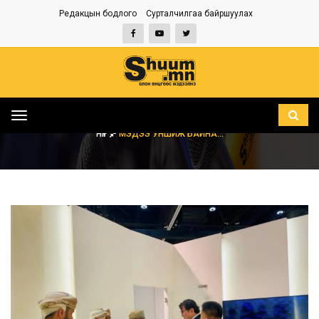
Редакцын бодлого
Сурталчилгаа байршуулах
Toggle
navigation
НҮҮР
МЭДЭЭ УНШИЖ БАЙНА...