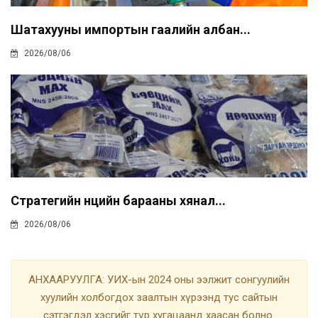
Шатахууны импортын гаалийн албан...
2026/08/06
Стратегийн нөөцийн барааны хянал...
2026/08/06
АНХААРУУЛГА: УИХ-ын 2024 оны ээлжит сонгуулийн
хуулийн холбогдох заалтын хүрээнд тус сайтын
сэтгэгдэл хэсгийг түр хугацаанд хаасан болно.