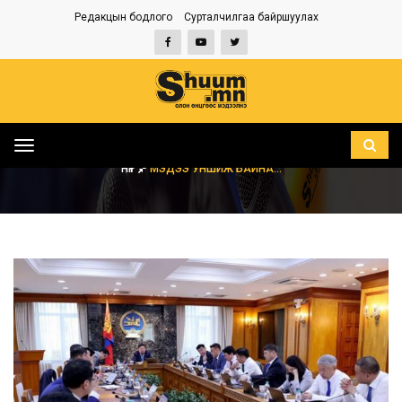
Редакцын бодлого
Сурталчилгаа байршуулах
Toggle
navigation
НҮҮР
МЭДЭЭ УНШИЖ БАЙНА...