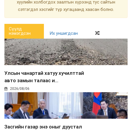
хуулийн холбогдох заалтын хүрээнд тус сайтын
сэтгэгдэл хэсгийг түр хугацаанд хаасан болно.
Сүүлд
нэмэгдсэн
Их уншигдсан
Улсын чанартай хатуу хучилттай
авто замын талаас и...
2026/08/06
Засгийн газар энэ оныг дуустал