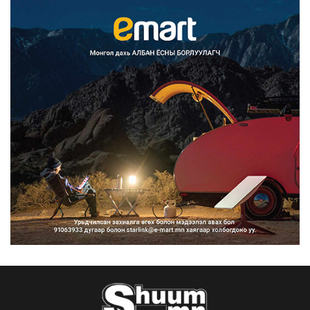
Монгол Улс COP17 бага хуралд 6.5
тэрбум ам.доллары...
2026/08/06
“Улаанбаатар трам” төсөл
хэрэгжсэнээр жилд 446...
2026/08/06
Автомашины улсын дугаар тэгш