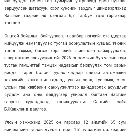
иж бүрдэл болон гал түймрийг унтраахад орон нутгаас
зарцуулсан шатахуун, хоол хүнсний зардлыг шийдвэрлэхэд
Засгийн газрын нөөц сангаас 6,7 тэрбум төгрөг гаргахаар
тогтлоо.
Онцгой байдлын байгууллагын салбар нэгжийг стандартад
нийцүүлж нэмэгдүүлэх, тусгай зориулалтын хувцас, техник,
тоног төхөөрөмж, багаж хэрэгслийг шинэчлэн сайжруулахад
шаардагдах санхүүжилтийг 2026 оноос жил бүр улсын төсөвт
тусган гамшигтай тэмцэх чадавхыг бэхжүүлэх, том оврын
нисдэг тэрэг болон туулах чадвар сайтай автомашин,
техникийн хангалтыг гадаад улсын зээл, тусламж, олон
улсын төсөл хөтөлбөрийн санхүүжилтээр шийдвэрлэх асуудлыг
судалж энэ оны дөрөвдүгээр улиралд багтаан Засгийн
газрын хуралдаанд танилцуулахыг Сангийн сайд
Б.Жавхланд даалгав.
Улсын хэмжээнд 2025 он гарсаар 12 аймгийн 65 сум,
нийслэлийн гурван дүүрэгт, нийт 151 удаагийн ой, хээрийн