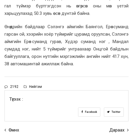
гал түймэр бүртгэгдсэн нь өнгөрсөн оны мөн үетэй
харьцуулахад 50.3 хувь өссөн дүнтэй байна.
Өнөөдрийн байдлаар Сэлэнгэ аймгийн Баянгол, Ерөө суманд
гарсан ой, хээрийн хоёр түймрийг цурамд оруулсан, Сэлэнгэ
аймгийн Ерөө суманд гурав, Хүдэр суманд нэг , Мандал
сумдад нэг, нийт 5 түймрийг унтраахаар Онцгой байдлын
байгууллага, орон нутгийн мэргэжлийн ангийн нийт 417 хүн,
38 автомашинтай ажиллаж байна.
2192
Нийгэм
Түгээх :
Facebook
Twitter
Өмнөх
Дараах