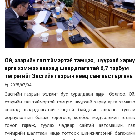
Ой, хээрийн гал түймэртэй тэмцэх, шуурхай хариу
арга хэмжээ авахад шаардлагатай 6,7 тэрбум
төгрөгийг Засгийн газрын нөөц сангаас гаргана
2025/07/04
Засгийн газрын ээлжит бус хуралдаан өнөөдөр боллоо. Ой,
хээрийн гал түймэртэй тэмцэх, шуурхай хариу арга хэмжээ
авахад шаардлагатай Онцгой байдлын албаны тусгай
зориулалтын багаж хэрэгсэл, холбоо мэдээллийн техник
тоног төхөөрөмж, туулах чадвар сайтай автомашин, гал
түймрийн шалтгаан нөхцөл тогтоох шинжилгээний багажийн