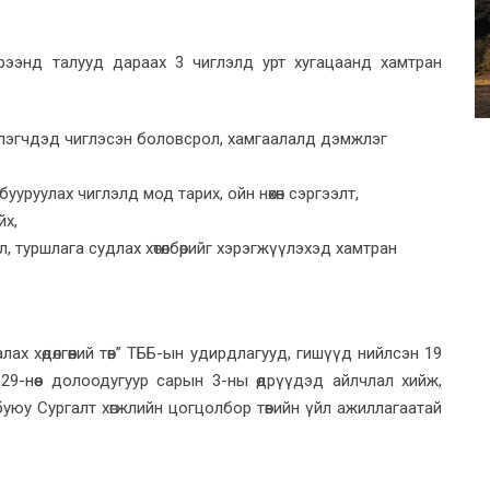
рээнд талууд дараах 3 чиглэлд урт хугацаанд хамтран
үлэгчдэд чиглэсэн боловсрол, хамгаалалд дэмжлэг
ууруулах чиглэлд мод тарих, ойн нөхөн сэргээлт,
йх,
 туршлага судлах хөтөлбөрийг хэрэгжүүлэхэд хамтран
ах хөдөлгөөний төв” ТББ-ын удирдлагууд, гишүүд нийлсэн 19
29-нөөс долоодугуур сарын 3-ны өдрүүдэд айлчлал хийж,
өл буюу Сургалт хөгжлийн цогцолбор төвийн үйл ажиллагаатай