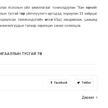
лах ёслолын үйл ажиллагааг тохиолдуулан “Хан мөрнийг
аллын тусгай төвөөр үйлчлүүлэгч иргэдэд зориулан 33 хайрцаг
зориулсан таеквондогийн өмсгөл-65ш) хандивлаж, цаашид
санаачилгуудын талаар харилцан санал солилцов.
ГААЛЛЫН ТУСГАЙ ТӨВ
Facebook
Twitter
Дараах