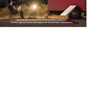
2026/08/06
Засгийн газар энэ оныг
дуустал санхүүгийн хэмнэлти...
2026/08/06
Шатахууны импортын гаалийн
албан татварыг 2027 оны...
2026/08/06
Стратегийн нөөцийн барааны
хяналтыг цахим системээ...
2026/08/06
Монгол Улс COP17 бага
хуралд 6.5 тэрбум
ам.доллары...