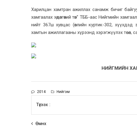
Харилцан хамтран ажиллах санамж бичиг байгуу
хамгаалах хөдөлгөөний төв” ТББ-аас Нийгмийн хамга
нийт 367ш хувцас (өвлийн куртик-302, хүүхдэд 
хамтын ажиллагааны хүрээнд хэрэгжүүлэх төсөл, 
НИЙГМИЙН ХАМ
2014
Нийгэм
Түгээх :
Өмнөх