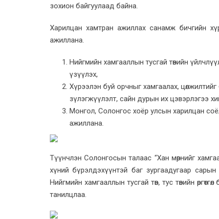
зохион байгуулаад байна.
Харилцан хамтран ажиллах санамж бичгийн хү
ажиллана.
Нийгмийн хамгааллын тусгай төвийн үйлчлү
үзүүлэх,
Хүрээлэн буй орчныг хамгаалах, цөлжилтийг б
зүлэгжүүлэлт, сайн дурын их цэвэрлэгээ хи
Монгол, Солонгос хоёр улсын харилцан соёл,
ажиллана.
Түүнчлэн Солонгосын талаас “Хан мөрнийг хамгаал
хүний бүрэлдэхүүнтэй баг зургаадугаар сарын 
Нийгмийн хамгааллын тусгай төв, тус төвийн өргөтг
танилцлаа.