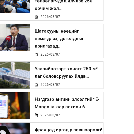
төлөөлөгчдөд үйлчлэх 250
орчим жол...
2026/08/07
Шатахууны нөөцийг
нэмэгдүүлэх, доголдлыг
арилгахад...
2026/08/07
Улаанбаатарт хоногт 250 м³
лаг боловсруулах үйлдв...
2026/08/07
Нэгдүгээр ангийн элсэлтийг E-
Mongolia-аар зохион б...
2026/08/07
Францад иргэд рүү зөвшөөрөлгүй