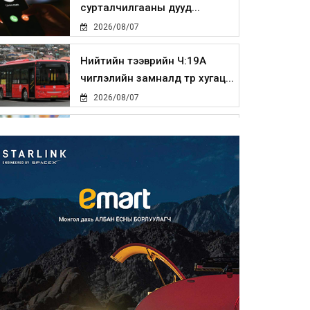
сурталчилгааны дууд...
2026/08/07
Нийтийн тээврийн Ч:19А
чиглэлийн замналд түр хугац...
2026/08/07
Автомашины улсын дугаар
сондгой тоогоор төгссөн бо...
2026/08/07
Улаанбаатарт өдөртөө 30 хэм
дулаан
2026/08/07
Улсын чанартай хатуу
хучилттай авто замын талаас
и...