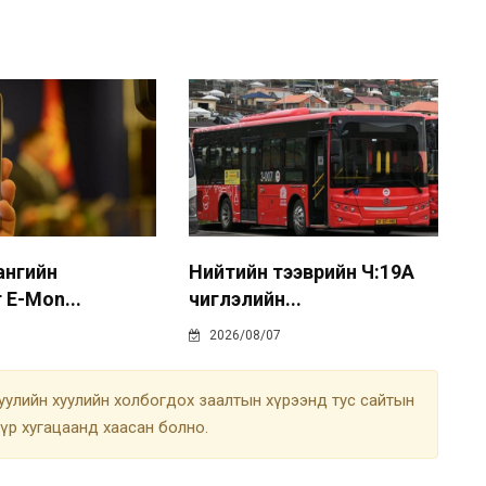
 ангийн
Нийтийн тээврийн Ч:19А
 E-Mon...
чиглэлийн...
2026/08/07
улийн хуулийн холбогдох заалтын хүрээнд тус сайтын
түр хугацаанд хаасан болно.