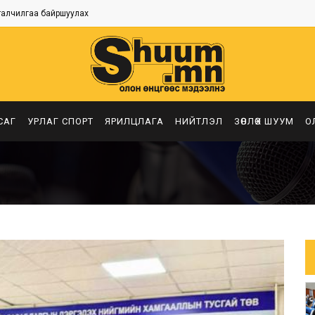
талчилгаа байршуулах
САГ
УРЛАГ СПОРТ
ЯРИЛЦЛАГА
НИЙТЛЭЛ
ЗӨВЛӨХ ШУУМ
О