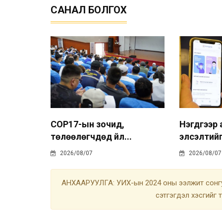
САНАЛ БОЛГОХ
COP17-ын зочид,
Нэгдүгээр
төлөөлөгчдөд үйл...
элсэлтийг
2026/08/07
2026/08/07
АНХААРУУЛГА: УИХ-ын 2024 оны ээлжит сонгу
сэтгэгдэл хэсгийг 