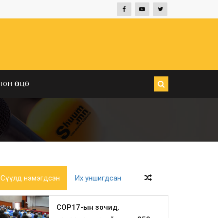
ЛОН ӨНЦӨГ
Сүүлд нэмэгдсэн
Их уншигдсан
COP17-ын зочид,