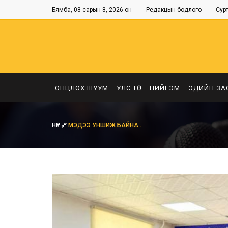
Бямба, 08 сарын 8, 2026 он
Редакцын бодлого
Сур
ОНЦЛОХ ШУУМ
УЛС ТӨР
НИЙГЭМ
ЭДИЙН ЗА
НҮҮР
МЭДЭЭ УНШИЖ БАЙНА...