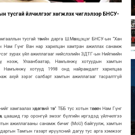
 тусгай үйлчилгээг хөгжүүлэх чиглэлээр БНСУ-
мгааллын тусгай төвийн дарга Ш.Мөнхцэцэг БНСУ-ын “Хан
ийлөгч Нам Гүнг Ван нар харилцан хамтран ажиллах санамж
 үсэг зурах үйл ажиллагааг нийслэлийн ЗДТГ-ын Нийгмийн
үү нээж, Улаанбаатар, Намъянжү хотуудын хамтын
р, Намъянжү хотууд 1998 онд найрамдалт харилцаа
өө аж ахуй зэрэг салбарт хамтын ажиллагааг тасралтгүй
хамгаалах хөдөлгөөний төв” ТББ тус хотын төлөөлөгч Нам Гүнг
өх, цаашид гэр оронгүй эмзэг бүлгийн иргэдэд үйлчилгээ
амтын ажиллагааны санамж бичиг (MoU) байгуулж, хамтын
 даргын Тамгын газарт ирүүлсний дагуу тус арга хэмжээг