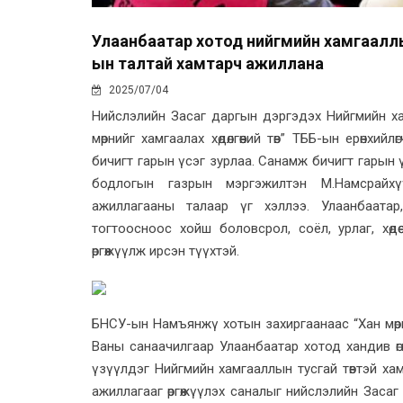
Улаанбаатар хотод нийгмийн хамгааллын
ын талтай хамтарч ажиллана
2025/07/04
Нийслэлийн Засаг даргын дэргэдэх Нийгмийн ха
мөрнийг хамгаалах хөдөлгөөний төв” ТББ-ын ерөнх
бичигт гарын үсэг зурлаа. Санамж бичигт гарын
бодлогын газрын мэргэжилтэн М.Намсрайх
ажиллагааны талаар үг хэллээ. Улаанбаата
тогтоосноос хойш боловсрол, соёл, урлаг, хөд
өргөжүүлж ирсэн түүхтэй.
БНСУ-ын Намъянжү хотын захиргаанаас “Хан мөрнийг 
Ваны санаачилгаар Улаанбаатар хотод хандив өг
үзүүлдэг Нийгмийн хамгааллын тусгай төвтэй х
ажиллагааг өргөжүүлэх саналыг нийслэлийн Засаг