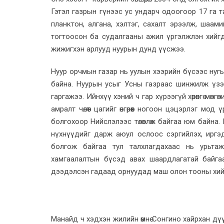
Гэтэл газрын гүнээс ус ундарч одоогоор 17 га 
планктон, алгана, хэлтэг, сахалт эрээлж, шаами
тогтоосон ба судалгааны ажил үргэлжлэн хийгд
жижигхэн арлууд нуурын дунд үүсжээ.
Нуур орчмын газар нь уулын хээрийн бүсээс нугы
байна. Нуурын усыг Усны газраас шинжилж үзэ
гаргажээ. Ийнхүү хэний ч гар хүрээгүй хөрөнгө мөнг
амралт чөлөөт цагийг өнгөрөөх ногоон цэцэрлэг м
болгохоор Нийслэлээс төлөвлөж байгаа юм байна.
нүхнүүдийг дарж аюул ослоос сэргийлэх, иргэ
болгож байгаа тул талхлагдахаас нь урьтаж
хамгаалалтын бүсэд авах шаардлагатай байга
дээдэлсэн гадаад орнуудад маш олон тооны хий
Манайд ч хэдхэн жилийн өмнө Сонгино хайрхан дү