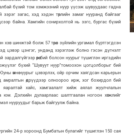
талбай бүхий том хэмжээний нуур үүсэж шувуудаас гадна
й зэрэг загас, хэд хэдэн төрлийн замаг нууранд байгааг
сээр байна. Хамгийн сонирхолтой нь зэгс, бургас бүхий
н хэв шинжтэй болж 57 төрөл зүйлийн ургамал бүртгэгдсэн
эд цэвэр цэнгэг, унданд хэрэглэж болно гэсэн дүгнэлт
өний зардалгүйгээр өөрөө бий болсон нуурыг түшиглэн иргэдийн
од үржүүлэг бүхий “Шувуут нуур”томоохон цогцолборыг бий
 Юуны өмнө нуурыг цэвэрлэх, ойр орчим хаягдсан карьерын
д амралтын өдрүүдээр олноороо ирж, хог бохирдол бий
 яаралтай хайс, хамгаалалт хийж аялал жуулчлалын
а юм. Дэлхийн дулаарлаас шалтгаалан ногоон хөгжлийг
мэл нууруудыг барьж байгуулж байна.
үргийн 24-р хороонд Бумбатын булагийг түшиглэн 150 сая