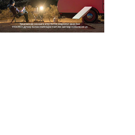
2026/08/06
Засгийн газар энэ оныг
дуустал санхүүгийн хэмнэлти...
2026/08/06
Шатахууны импортын гаалийн
албан татварыг 2027 оны...
2026/08/06
Стратегийн нөөцийн барааны
хяналтыг цахим системээ...
2026/08/06
Монгол Улс COP17 бага
хуралд 6.5 тэрбум
ам.доллары...