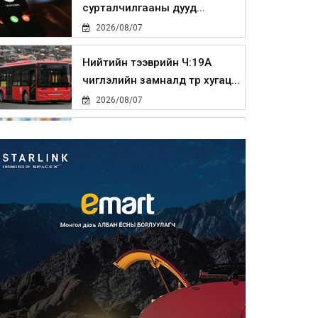
сурталчилгааны дууд...
2026/08/07
Нийтийн тээврийн Ч:19А
чиглэлийн замналд түр хугац...
2026/08/07
Автомашины улсын дугаар
сондгой тоогоор төгссөн бо...
2026/08/07
Улаанбаатарт өдөртөө 30 хэм
дулаан
2026/08/07
Улсын чанартай хатуу
хучилттай авто замын талаас
и...