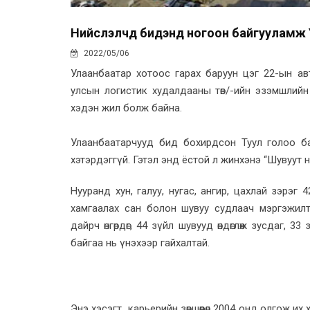
Нийслэлчүүд бидэнд ногоон байгууламж 
2022/05/06
Улаанбаатар хотоос гарах баруун цэг 22-ын 
улсын логистик худалдааны төв/-ийн эзэмшлий
хэдэн жил болж байна.
Улаанбаатарчууд бид бохирдсон Туул голоо ба
хэтэрдэггүй. Гэтэл энд ёстой л жинхэнэ “Шувуут 
Нууранд хун, галуу, нугас, ангир, цахлай зэрэг
хамгаалах сан болон шувуу судлаач мэргэжил
дайрч өнгөрдөг, 44 зүйл шувууд өндөглөж зусдаг, 3
байгаа нь үнэхээр гайхалтай.
Энэ хэсэгт карьерийн зөвшөөрөл 2004 онд олгож и