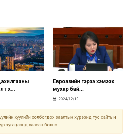
цахилгааны
Евроазийн гэрээ хэмээх
т х...
мухар бай...
2024/12/19
улийн хуулийн холбогдох заалтын хүрээнд тус сайтын
түр хугацаанд хаасан болно.