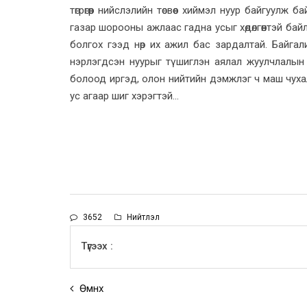
төгрөгөөр нийслэлийн төсвөөс хиймэл нуур байгуулж
газар шорооны ажлаас гадна усыг хөдөлгөөнтэй ба
болгох гээд нөр их ажил бас зардалтай. Байгал
нэрлэгдсэн нуурыг түшиглэн аялал жуулчлалын 
болоод иргэд, олон нийтийн дэмжлэг ч маш чух
ус агаар шиг хэрэгтэй...
3652
Нийтлэл
Түгээх :
Өмнөх