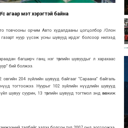
Ус агаар мэт хэрэгтэй байна
авто товчооны орчим Авто худалдааны цогцолбор /Олон
н газарт нуур үүсэж усны шувууд ирдэг болсоор нилээд
раадан багширч ганц нэг төрлийн шувуудыг л харахаас
нуур” бий болжээ.
 42 овгийн 204 зүйлийн шувууд байгааг “Сараана” байгаль
тнүүд тогтоожээ. Нуурыг 102 зүйлийн нүүдлийн шувууд
3 зүйл шувуу суурин, 13 төрлийн шувууд тогтмол энд өвөлжиж
х хэмжээний талбайг эзлэх болсон тул 2007 онд зогсоожээ.