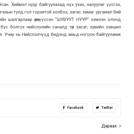
 байсан. Хиймэл нуур байгуулахад нүх ухах, налуулаг үүсгэх,
йлгахын тулд гол горхитой холбох, загас замаг ургамал бий
ийн шалгарлаар өөрөө үүссэн “ШУВУУТ НУУР” хэмээн олонд
бүс болгох нийслэлийн саналд төр засаг, хувийн хэвшил
ал. Учир нь Нийслэлчүүд бидэнд амьд ногоон байгууламж
Facebook
Twitter
Дараах