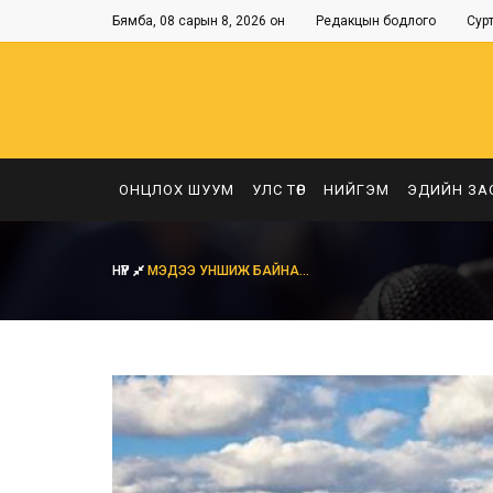
Бямба, 08 сарын 8, 2026 он
Редакцын бодлого
Сур
ОНЦЛОХ ШУУМ
УЛС ТӨР
НИЙГЭМ
ЭДИЙН ЗА
НҮҮР
МЭДЭЭ УНШИЖ БАЙНА...