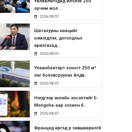
төлөөлөгчдөд үйлчлэх 250
орчим жол...
2026/08/07
Шатахууны нөөцийг
нэмэгдүүлэх, доголдлыг
арилгахад...
2026/08/07
Улаанбаатарт хоногт 250 м³
лаг боловсруулах үйлдв...
2026/08/07
Нэгдүгээр ангийн элсэлтийг E-
Mongolia-аар зохион б...
2026/08/07
Францад иргэд рүү зөвшөөрөлгүй