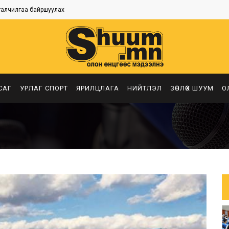
талчилгаа байршуулах
САГ
УРЛАГ СПОРТ
ЯРИЛЦЛАГА
НИЙТЛЭЛ
ЗӨВЛӨХ ШУУМ
О