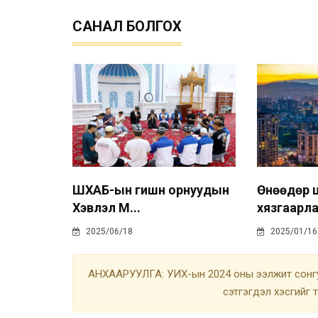
САНАЛ БОЛГОХ
ШХАБ-ын гишүүн орнуудын
Өнөөдөр 
Хэвлэл М...
хязгаарлал
2025/06/18
2025/01/16
АНХААРУУЛГА: УИХ-ын 2024 оны ээлжит сонгу
сэтгэгдэл хэсгийг 