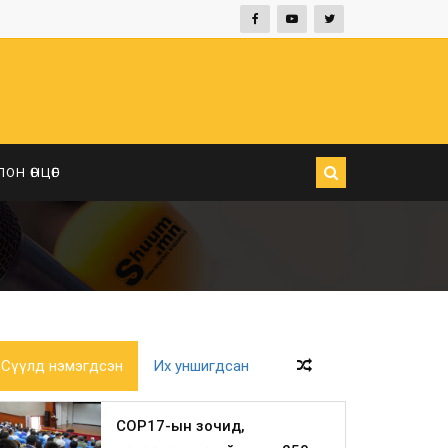
ЛОН ӨНЦӨГ
Сүүлд нэмэгдсэн
Их уншигдсан
COP17-ын зочид,