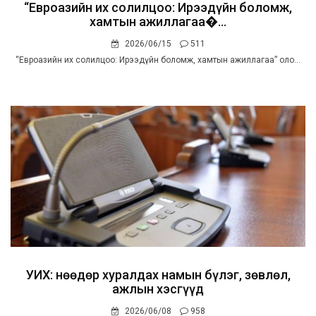
“Евроазийн их солилцоо: Ирээдүйн боломж,
хамтын ажиллагаа�...
2026/06/15
511
“Евроазийн их солилцоо: Ирээдүйн боломж, хамтын ажиллагаа” оло...
УИХ: Өнөөдөр хуралдах намын бүлэг, зөвлөл,
ажлын хэсгүүд
2026/06/08
958