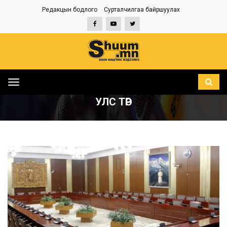
Редакцын бодлого
Сурталчилгаа байршуулах
Toggle
НҮҮР
УЛС ТӨР
navigation
УЛС ТӨР