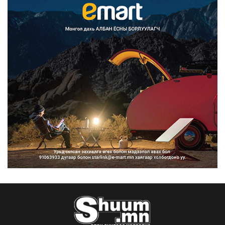
Улаанбаатарт өдөртөө 29 хэм
дулаан
2026/08/06
Прокурорын байгууллага өнгөрсөн
долоо хоногт 29,44...
2026/08/05
Тэгш, сондгойгоор замын
хөдөлгөөнд оролцох зохицуу...
2026/08/05
Тэгш, сондгойгоор хөдөлгөөнд
оролцуулах зохицуулал...
2026/08/05