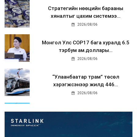
Стратегийн нөөцийн барааны
хяналтыг цахим системээ...
2026/08/06
Монгол Улс COP17 бага хуралд 6.5
тэрбум ам.доллары...
2026/08/06
“Улаанбаатар трам” төсөл
хэрэгжсэнээр жилд 446...
2026/08/06
Автомашины улсын дугаар тэгш
тоогоор төгссөн бол ө...
2026/08/06