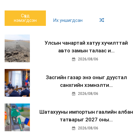
Сүүлд
нэмэгдсэн
Их уншигдсан
Улсын чанартай хатуу хучилттай
авто замын талаас и...
2026/08/06
Засгийн газар энэ оныг дуустал
санхүүгийн хэмнэлти...
2026/08/06
Шатахууны импортын гаалийн албан
татварыг 2027 оны...
2026/08/06