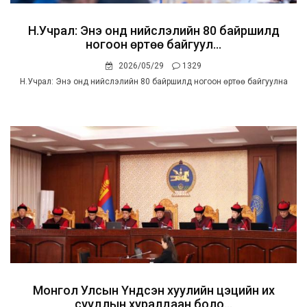
Н.Учрал: Энэ онд нийслэлийн 80 байршилд
ногоон өртөө байгуул...
2026/05/29
1329
Н.Учрал: Энэ онд нийслэлийн 80 байршилд ногоон өртөө байгуулна
Монгол Улсын Үндсэн хуулийн цэцийн их
суудлын хуралдаан боло...