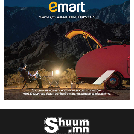
Улаанбаатарт өдөртөө 29 хэм
дулаан
2026/08/06
Прокурорын байгууллага өнгөрсөн
долоо хоногт 29,44...
2026/08/05
Тэгш, сондгойгоор замын
хөдөлгөөнд оролцох зохицуу...
2026/08/05
Тэгш, сондгойгоор хөдөлгөөнд
оролцуулах зохицуулал...
2026/08/05