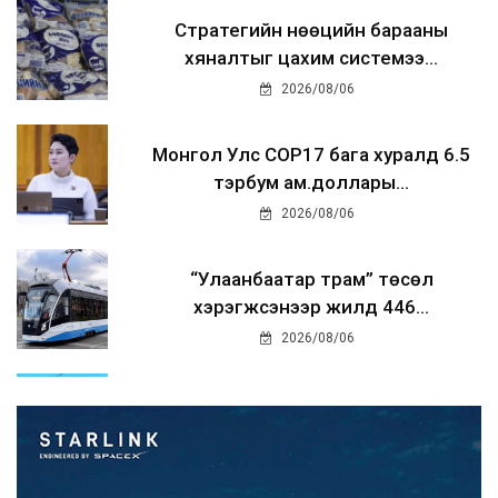
Стратегийн нөөцийн барааны
хяналтыг цахим системээ...
2026/08/06
Монгол Улс COP17 бага хуралд 6.5
тэрбум ам.доллары...
2026/08/06
“Улаанбаатар трам” төсөл
хэрэгжсэнээр жилд 446...
2026/08/06
Автомашины улсын дугаар тэгш
тоогоор төгссөн бол ө...
2026/08/06