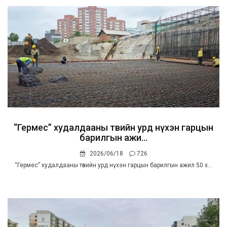
“Гермес” худалдааны төвийн урд нүхэн гарцын
барилгын ажи...
2026/06/18
726
“Гермес” худалдааны төвийн урд нүхэн гарцын барилгын ажил 50 х...