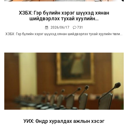
ХЗБХ: Гэр бүлийн хэрэг шүүхэд хянан
шийдвэрлэх тухай хуулийн...
2026/06/17
731
ХЗБХ: Гэр бүлийн хэрэг шүүхэд хянан шийдвэрлэх тухай хуулийн төсли...
УИХ: Өнөөдөр хуралдах ажлын хэсэг