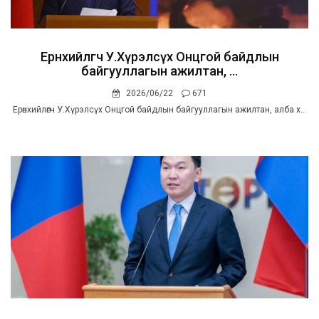
Ерөнхийлөгч У.Хүрэлсүх Онцгой байдлын
байгууллагын ажилтан, ...
2026/06/22
671
Ерөнхийлөгч У.Хүрэлсүх Онцгой байдлын байгууллагын ажилтан, алба х...