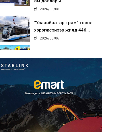
ам.доллары...
2026/08/06
“Улаанбаатар трам” төсөл
хэрэгжсэнээр жилд 446...
2026/08/06
Автомашины улсын дугаар
тэгш тоогоор төгссөн бол ө...
2026/08/06
Улаанбаатарт өдөртөө 29 хэм
дулаан
2026/08/06
Прокурорын байгууллага
өнгөрсөн долоо хоногт 29,44...
2026/08/05