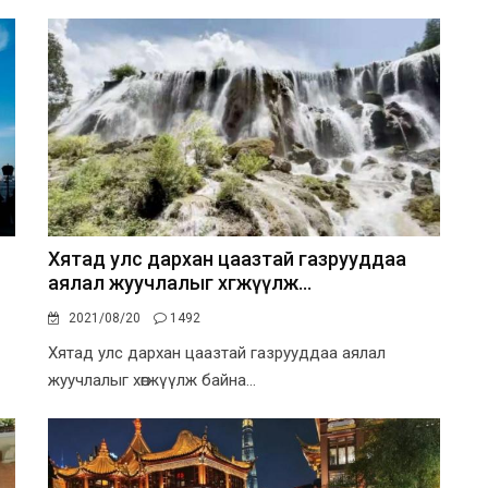
й
Хятад улс дархан цаазтай газрууддаа
аялал жуучлалыг хөгжүүлж...
2021/08/20
1492
Хятад улс дархан цаазтай газрууддаа аялал
жуучлалыг хөгжүүлж байна...