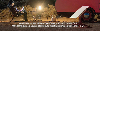
Тэгш, сондгойгоор замын
хөдөлгөөнд оролцох зохицуу...
2026/08/05
Тэгш, сондгойгоор хөдөлгөөнд
оролцуулах зохицуулал...
2026/08/05
Усны ослоор 59 хүн амь насаа
алджээ
2026/08/05
Гадаадын гэр бүлд үрчлэгдсэн
хүүхдүүд танилцах аял...
2026/08/05
Засгийн газрын хуралдаанаар