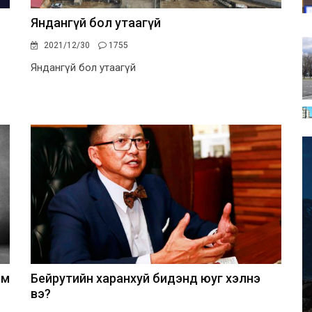
Яндангүй бол утаагүй
2021/12/30
1755
Яндангүй бол утаагүй
им
Бейрутийн харанхуй бидэнд юуг хэлнэ
вэ?