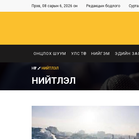
Пүрэв, 08 сарын 6, 2026 он
Редакцын бодлого
Сурта
ОНЦЛОХ ШУУМ
УЛС ТӨР
НИЙГЭМ
ЭДИЙН ЗА
НҮҮР
НИЙТЛЭЛ
НИЙТЛЭЛ