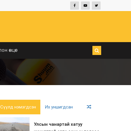
ЛОН ӨНЦӨГ
Сүүлд нэмэгдсэн
Их уншигдсан
Улсын чанартай хатуу