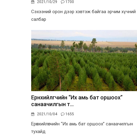
2021/10/29
1700
Сэхээний орон дээр хэвтэж байгаа эрчим хүчний
салбар
Ерөнхийлөгчийн “Их амь бат оршоох”
санаачилгын т...
2021/10/04
1655
Ерөнхийлөгчийн “Их амь бат оршоох” санаачилгын
тухайд