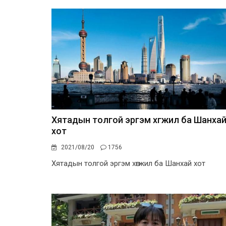
Хятадын толгой эргэм хөгжил ба Шанха
хот
2021/08/20
1756
Хятадын толгой эргэм хөгжил ба Шанхай хот