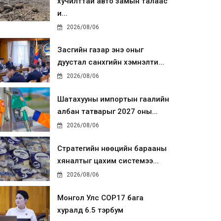
хучилттай авто замын талаас
и...
2026/08/06
Засгийн газар энэ оныг
дуустал санхүүгийн хэмнэлти...
2026/08/06
Шатахууны импортын гаалийн
албан татварыг 2027 оны...
2026/08/06
Стратегийн нөөцийн барааны
хяналтыг цахим системээ...
2026/08/06
Монгол Улс COP17 бага
хуралд 6.5 тэрбум