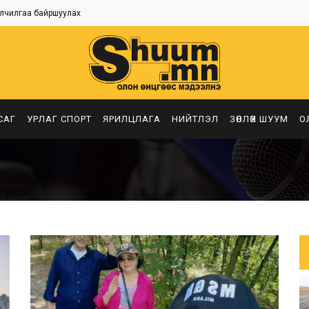
лчилгаа байршуулах
САГ
УРЛАГ СПОРТ
ЯРИЛЦЛАГА
НИЙТЛЭЛ
ЗӨВЛӨХ ШУУМ
О