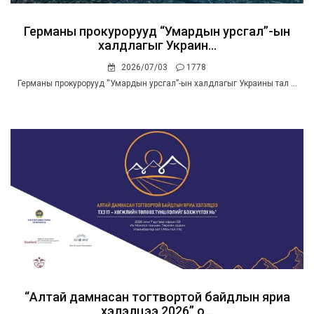
Германы прокурорууд “Умардын урсгал”-ын
халдлагыг Украин...
2026/07/03
1778
Германы прокурорууд “Умардын урсгал”-ын халдлагыг Украины тал ...
“Алтай дамнасан тогтвортой байдлын яриа
хэлэлцээ 2026” о...