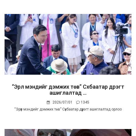
“Эрүүл мэндийг дэмжих төв” Сүхбаатар дүүрэгт
ашиглалтад ...
2026/07/01
1345
“Эрүүл мэндийг дэмжих төв” Сүхбаатар дүүрэгт ашиглалтад орлоо