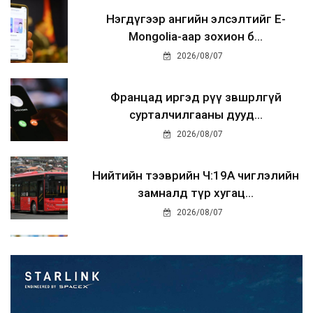
Нэгдүгээр ангийн элсэлтийг E-
Mongolia-аар зохион б...
2026/08/07
Францад иргэд рүү зөвшөөрөлгүй
сурталчилгааны дууд...
2026/08/07
Нийтийн тээврийн Ч:19А чиглэлийн
замналд түр хугац...
2026/08/07
Автомашины улсын дугаар сондгой
тоогоор төгссөн бо...
2026/08/07