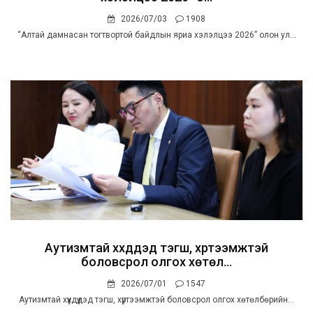
2026/07/03
1908
“Алтай дамнасан тогтвортой байдлын яриа хэлэлцээ 2026” олон ул...
Аутизмтай хүүхдүүдэд тэгш, хүртээмжтэй
боловсрол олгох хөтөл...
2026/07/01
1547
Аутизмтай хүүхдүүдэд тэгш, хүртээмжтэй боловсрол олгох хөтөлбөрийн...