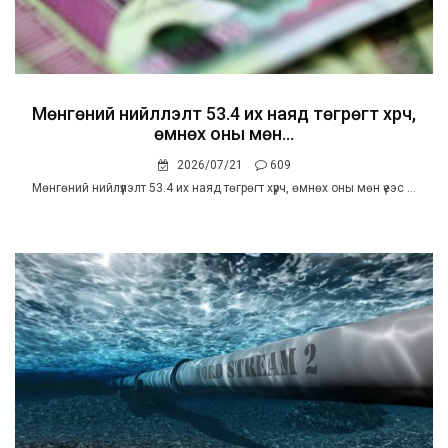
Мөнгөний нийлүүлэлт 53.4 их наяд төгрөгт хүрч,
өмнөх оны мөн...
2026/07/21
609
Мөнгөний нийлүүлэлт 53.4 их наяд төгрөгт хүрч, өмнөх оны мөн үеэс ...