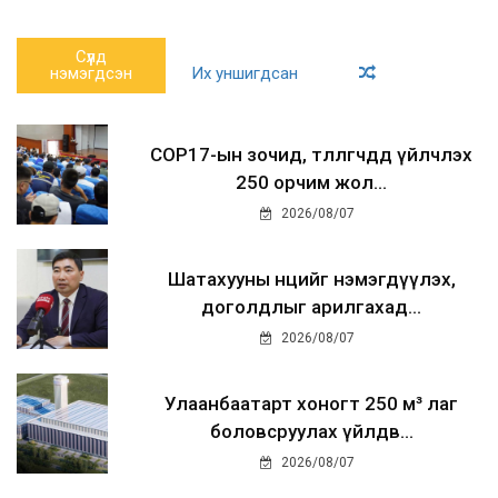
Сүүлд
нэмэгдсэн
Их уншигдсан
COP17-ын зочид, төлөөлөгчдөд үйлчлэх
250 орчим жол...
2026/08/07
Шатахууны нөөцийг нэмэгдүүлэх,
доголдлыг арилгахад...
2026/08/07
Улаанбаатарт хоногт 250 м³ лаг
боловсруулах үйлдв...
2026/08/07