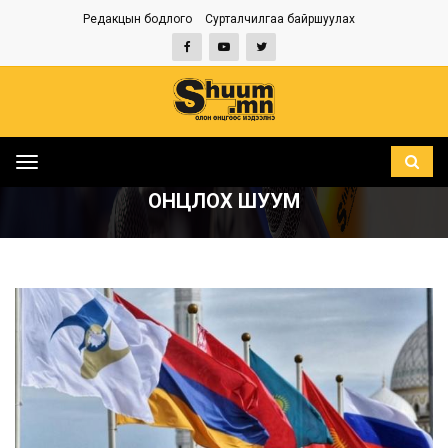
Редакцын бодлого
Сурталчилгаа байршуулах
Toggle
НҮҮР
ОНЦЛОХ ШУУМ
navigation
ОНЦЛОХ ШУУМ