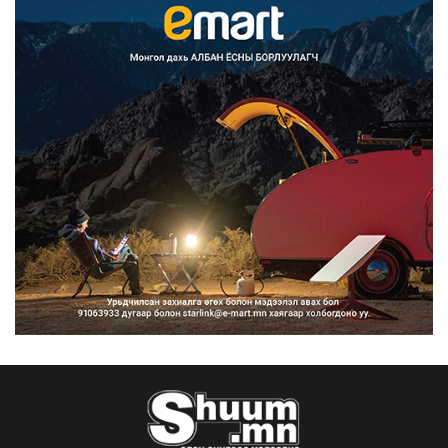
Улаанбаатарт өдөртөө 30 хэм дулаан
2026/08/07
Улсын чанартай хатуу хучилттай
авто замын талаас и...
2026/08/06
Засгийн газар энэ оныг дуустал
санхүүгийн хэмнэлти...
2026/08/06
Шатахууны импортын гаалийн албан
татварыг 2027 оны...
2026/08/06