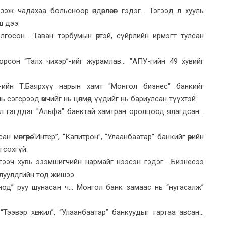
ж чадахаа больсноор өндөрлөсөн гэдэг... Тэгээд л хууль
ш дээ.
лгосон... Таван тэрбумын өртэй, сүйрлийн ирмэгт тулсан
сон “Талх чихэр”-ийг журамлав... "АПУ-гийн 49 хувийг
ийн Т.Баярхүү нарын хамт "Монгол бизнес" банкийг
ь сэгсрээд өмчийг нь цөлмөөд үүдийг нь бариулсан түүхтэй.
 гэгддэг "Альфа" банктай хамтран оролцоод ялагдсан...
мөнгөөрөө “Интер”, “Капитрон”, “Улаанбаатар” банкийг өөрийн
гсохгүй.
ээч хувь эзэмшигчийн нармайг нээсэн гэдэг... Бизнесээ
ллуулдгийн тод жишээ.
од” руу шунасан ч... Монгол банк замаас нь “нугасалж”
“Тээвэр хөгжил”, “Улаанбаатар” банкуудыг гартаа авсан...
.