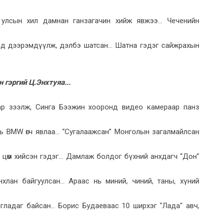
улсын хил дамнан ганзагачин хийж явжээ... Чеченийн
д дээрэмдүүлж, дэлбэ шатсан... Шатна гэдэг сайжрахын
 гэргий Ц.Энхтуяа...
оллар зээлж, Синга Бээжин хооронд видео камераар панз
ь ВМW өгч явлаа... “Сугалаажсан” Монголын загалмайлсан
 цөм хийсэн гэдэг... Дамлаж болдог бүхний анхдагч “Дон”
хлан байгуулсан... Араас нь миний, чиний, таны, хүний
ладаг байсан... Борис Будаеваас 10 ширхэг "Лада" авч,