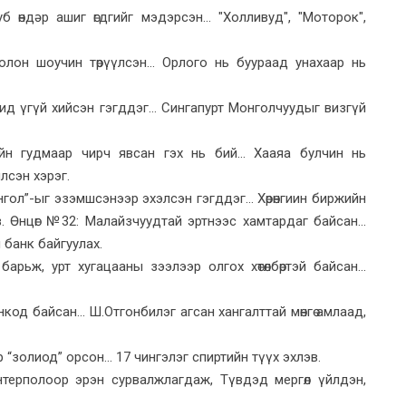
 өндәр ашиг өгдгийг мэдэрсэн... "Холливуд", "Моторок",
 олон шоучин төрүүлсэн... Орлого нь буураад унахаар нь
ид үгүй хийсэн гэгддэг... Сингапурт Монголчуудыг визгүй
н гудмаар чирч явсан гэх нь бий... Хааяа булчин нь
лсэн хэрэг.
гол”-ыг эзэмшсэнээр эхэлсэн гэгддэг... Хөрөнгиин биржийн
 Өнцөг №32: Малайзчуудтай эртнээс хамтардаг байсан...
 банк байгуулах.
рьж, урт хугацааны зээлээр олгох хөтөлбөртэй байсан...
од байсан... Ш.Отгонбилэг агсан хангалттай мөнгө амлаад,
золиод” орсон... 17 чингэлэг спиртийн түүх эхлэв.
нтерполоор эрэн сурвалжлагдаж, Түвдэд мергөл үйлдэн,