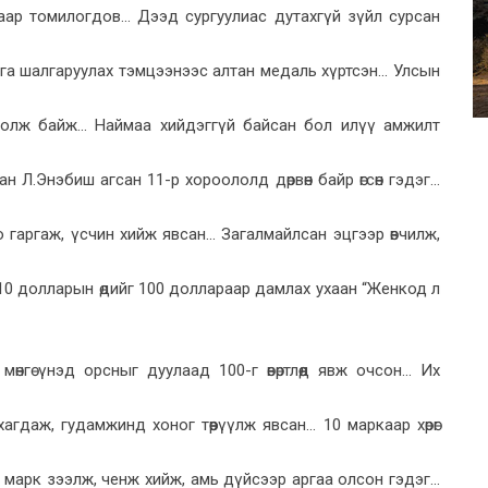
ар томилогдов... Дээд сургуулиас дутахгүй зүйл сурсан
а шалгаруулах тэмцээнээс алтан медаль хүртсэн... Улсын
лж байж... Наймаа хийдэггүй байсан бол илүү амжилт
Л.Энэбиш агсан 11-р хороололд дөрвөн байр өгсөн гэдэг...
гаргаж, үсчин хийж явсан... Загалмайлсан эцгээр өвчилж,
.. 10 долларын өдийг 100 доллараар дамлах ухаан “Женкод л
гө үнэд орсныг дуулаад 100-г өвөртлөөд явж очсон... Их
гдаж, гудамжинд хоног төөрүүлж явсан... 10 маркаар хөрөг
марк зээлж, ченж хийж, амь дүйсээр аргаа олсон гэдэг...