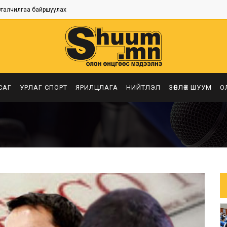
рталчилгаа байршуулах
САГ
УРЛАГ СПОРТ
ЯРИЛЦЛАГА
НИЙТЛЭЛ
ЗӨВЛӨХ ШУУМ
О