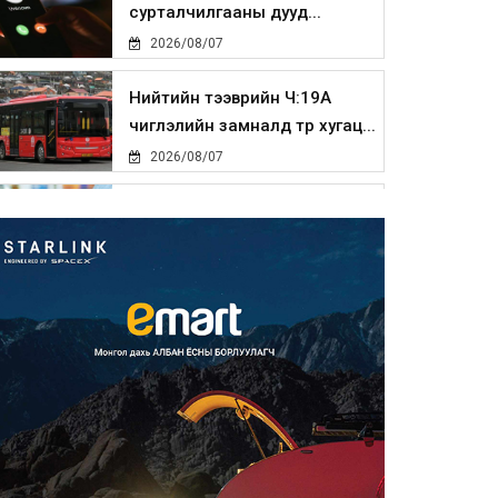
сурталчилгааны дууд...
2026/08/07
Нийтийн тээврийн Ч:19А
чиглэлийн замналд түр хугац...
2026/08/07
Автомашины улсын дугаар
сондгой тоогоор төгссөн бо...
2026/08/07
Улаанбаатарт өдөртөө 30 хэм
дулаан
2026/08/07
Улсын чанартай хатуу
хучилттай авто замын талаас
и...