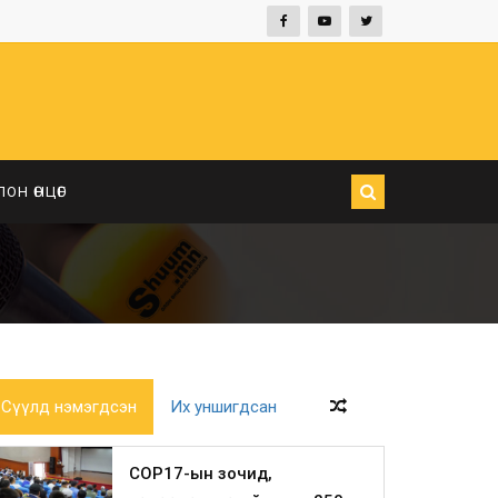
ЛОН ӨНЦӨГ
Сүүлд нэмэгдсэн
Их уншигдсан
COP17-ын зочид,