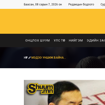
Баасан, 08 сарын 7, 2026 он
Редакцын бодлого
Су
ОНЦЛОХ ШУУМ
УЛС ТӨР
НИЙГЭМ
ЭДИЙН ЗА
НҮҮР
МЭДЭЭ УНШИЖ БАЙНА...