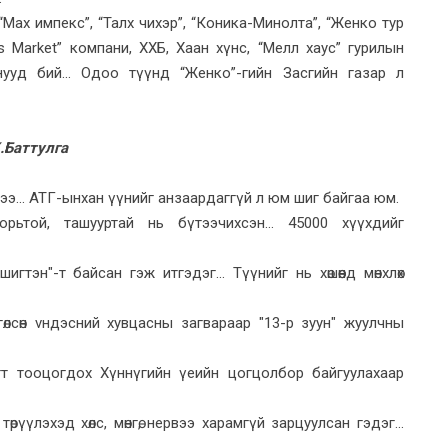
 “Мах импекс”, “Талх чихэр”, “Коника-Минолта”, “Женко тур
ggis Market” компани, ХХБ, Хаан хүнс, “Мелл хаус” гурилын
нууд бий... Одоо түүнд “Женко”-гийн Засгийн газар л
.Баттулга
лээ... АТГ-ынхан үүнийг анзаардаггүй л юм шиг байгаа юм.
ьтой, ташууртай нь бүтээчихсэн... 45000 хүүхдийг
тэн"-т байсан гэж итгэдэг... Түүнийг нь хөшөөнд мөнхлөх
өлсөн vндэсний хувцасны загвараар "13-р зуун" жуулчны
гт тооцогдох Хүннүгийн үеийн цогцолбор байгуулахаар
үлэхэд хөлс, мөнгө, нервээ харамгүй зарцуулсан гэдэг...