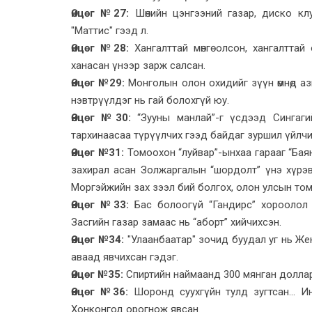
Өнцөг №27:
Шөнийн цэнгээний газар, диско клуб
"Маттис" гээд л.
Өнцөг №28:
Хангалттай мөнгө олсон, хангалттай
ханасан үнээр зарж салсан.
Өнцөг №29:
Монголын олон охидийг зүүн өмнөд аз
нэвтрүүлдэг нь гай болохгүй юу.
Өнцөг №30:
“Зууны манлай”-г үсдээд Сингагий
тархинаасаа түрүүлчих гээд байдаг зуршил үйлчи
Өнцөг №31:
Томоохон “луйвар”-ынхаа гарааг “Баян
захирал асан Золжаргалын “шордолт” үнэ хүрэв.
Моргэйжийн зах зээл бий болгох, олон улсын том
Өнцөг №33:
Бас болоогүй “Гандирс” хороолол ба
Засгийн газар замаас нь “аборт” хийчихсэн.
Өнцөг №34:
"Улаанбаатар" зочид буудал уг нь Женк
аваад явчихсан гэдэг.
Өнцөг №35:
Спиртийн наймаанд 300 мянган доллар “
Өнцөг №36:
Шоронд суухгүйн тулд зугтсан... И
Хонконгод орогнож явсан.