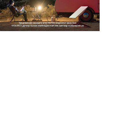
2026/08/06
Засгийн газар энэ оныг
дуустал санхүүгийн хэмнэлти...
2026/08/06
Шатахууны импортын гаалийн
албан татварыг 2027 оны...
2026/08/06
Стратегийн нөөцийн барааны
хяналтыг цахим системээ...
2026/08/06
Монгол Улс COP17 бага
хуралд 6.5 тэрбум
ам.доллары...