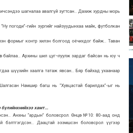
ичсэндээ шагналаа авалгүй зугтсан... Дахиж хурдны морь
 “Ну погоди”-гийн зургийг найзуудынхаа майк, футболкан
н формыг контр хилэн болгоод оёчихдог байж... Таван
дөг байлаа... Архины шил цуг¬луулж зардаг байсан нь юу ч
аа шүүхийн хаалга татаж явсан... Бяр байхад ухаанаар
.. Шалгасан Намшир багш нь "Хувцастай барилдах"-ыг нь
 бүлийнхнийхээ хамт...
сэн... Анхны “ардын” боловсрол. Өнцөг №10: 80-аад онд
й бэлтгэгдсэн... Даацтай эзэмшсэн боловсрол үүгээр