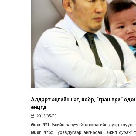
Алдарт эцгийн нэг, хоёр, “гран при” одо
өнцгүүд
2012/05/03
Өнцөг №1:
Бөхийн засуул Халтмаагийн дунд хөвүүн..
Өнцөг №2:
Гуравдугаар ангиасаа "ажил сурах" т