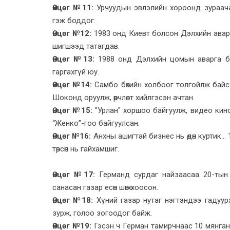
Өнцөг №11:
Урчуудын эвлэлийн хороонд зураача
гэж боддог.
Өнцөг №12:
1983 онд Киевт болсон Дэлхийн аварг
шигшээд татагдав.
Өнцөг №13:
1988 онд Дэлхийн цомын аварга бо
гаргахгүй юу.
Өнцөг №14:
Самбо бөхийн холбоог толгойлж байсан 
Шоконд оруулж, өөрчлөлт хийлгэсэн ачтан.
Өнцөг №15:
"Урлан" хоршоо байгуулж, видео кино 
“Женко”-гоо байгуулсан.
Өнцөг №16:
Анхны ашигтай бизнес нь өдөн куртик.
төрсөн нь гайхамшиг.
Өнцөг №17:
Германд сурдаг найзаасаа 20-тын мөн
санасан газар есөн шөнө хоосон.
Өнцөг №18:
Хүний газар нутаг нэгтэндээ гадуурха
зурж, голоо зогоодог байж.
Өнцөг №19:
Гэсэн ч Герман тамирчнаас 10 мянган 