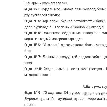
Жанарынх руу илгээгдэнэ.
Өнцөг №3:
Хурдан морь унаад баян ходоод болж, 
руу зүглээгүй гэнэлээ.
Өнцөг №4:
Хар багын бизнес сэтгэлгээтэй байж...
дээр буулгаад л... Төлбөрт нь хичээлээ хийлгээд л.
Өнцөг №5:
Ээжийнхээ оёдлын машинаар бор хилэ
өмднөөс нэг өмдний материал гаргадаг.
Өнцөг №6:
“Унагасан” өмдөө арилжаад бэлэн мөнгөж
биш.
Өнцөг №7
:
Дошны овгоруудтай зодоон хийж, цагд
яахав.
Өнцөг №8:
Жүдо, самбын секц рүү хөтөлөгдсөн.
мэдэрсэн гэсэн.
Х.Баттулга гэр
Өнцөг №9:
70-аад онд 34 дүгээр дундыг дүүргэ
Дүрслэх урлагийн дундаас зураач мэрэгжилтэ
өндөрлөнө.