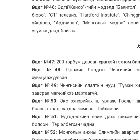
Өнцөг №46:
Өдгөө “Женко”-гийн мэдэлд “Баянгол”,
бюро”, “С1″ телевиз, “Hartford Institute”, “Chin
үйлдвэр, “Ардчилал”, “Монголын мэдээ” сони
үгүйлэгдээд байгаа.
Х
Өнцөг №47:
200 тэрбум давсан хөрөнгөтэй гэх юм би
Өнцөг №48:
Цонжин болдогт Чингисийг мор
хувьцаажуулсан.
Өнцөг №49:
Чингисийн ялалтын нууц "Түмэн хишиг
завсраа мөнгө хийхээ мартаагүй.
Өнцөг №50:
Экс эхнэрийнх нь урлаж, Гоёлыг өнг
баазын хаад, хатдаа чимсэн... Гайхамшиг.
Өнцөг №51:
Өдгөө дэлхийн найм дахь гайхамши
болсон... Тэр элбэгхэн чадна.
Өнцөг №52:
Монголын анхны Олимпийн аваргыг төрү
Одоо жилдээ тэрбум гаруй төгрөг гаргадаг гэнэлээ.