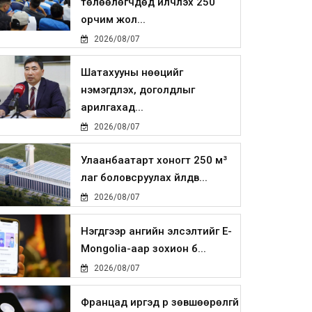
төлөөлөгчдөд үйлчлэх 250
орчим жол...
2026/08/07
Шатахууны нөөцийг
нэмэгдүүлэх, доголдлыг
арилгахад...
2026/08/07
Улаанбаатарт хоногт 250 м³
лаг боловсруулах үйлдв...
2026/08/07
Нэгдүгээр ангийн элсэлтийг E-
Mongolia-аар зохион б...
2026/08/07
Францад иргэд рүү зөвшөөрөлгүй