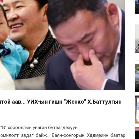
нтой аав... УИХ-ын гишүүн “Женко” Х.Баттулгын
. “G” хорооллын унаган бүтээгдэхүүн.
омилолт авдаг байж... Баян-хонгорын Хөдөлмөрийн баатар