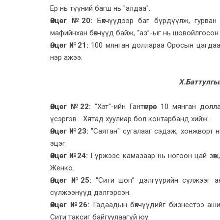
Ер нь түүний багш нь "алдаа".
Өнцөг №20:
Бөхчүүдээр баг бүрдүүлж, гурван 
мафийнхан бөхчүүд байж, “аз”-ыг нь шовойлгосон.
Өнцөг №21:
100 мянган доллараа Оросын цагдаа
нэр ажээ.
Х.Баттулгын
Өнцөг №22:
"Хэт"-ийн Гантөмөрөөс 10 мянган д
үсэргэв... Хятад хуулиар бол контарбанд хийж.
Өнцөг №23:
"Саятан" сугалааг сэдэж, хонжворт н
эцэг.
Өнцөг №24:
Гүржээс камазаар нь ногоон цай зөөж,
Женко.
Өнцөг №25:
“Сити шоп” дэлгүүрийн сүлжээг ан
сүлжээнүүд дэлгэрсэн.
Өнцөг №26:
Гадаадын бөхчүүдийг бизнестээ ашиг
Сити таксиг байгуулаагүй юу.