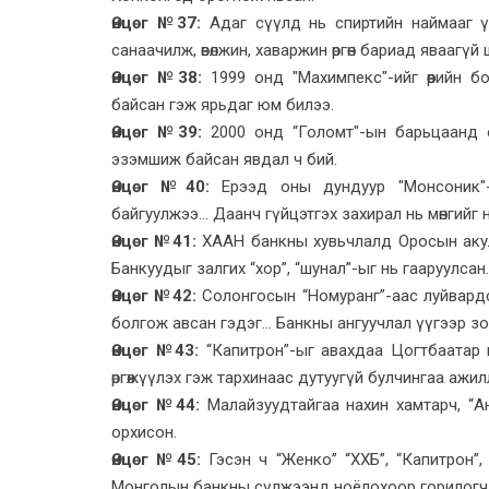
Өнцөг №37:
Адаг сүүлд нь спиртийн наймааг үзэ
санаачилж, өвөлжин, хаваржин өргөн бариад яваагүй 
Өнцөг №38:
1999 онд "Махимпекс"-ийг өөрийн бо
байсан гэж ярьдаг юм билээ.
Өнцөг №39:
2000 онд “Голомт"-ын барьцаанд ор
эзэмшиж байсан явдал ч бий.
Өнцөг №40:
Ерээд оны дундуур "Монсоник"-
байгуулжээ... Даанч гүйцэтгэх захирал нь мөнгийг н
Өнцөг №41:
ХААН банкны хувьчлалд Оросын акул
Банкуудыг залгих “хор”, “шунал”-ыг нь гааруулсан.
Өнцөг №42:
Солонгосын “Номуранг”-аас луйвардсан 
болгож авсан гэдэг... Банкны ангуучлал үүгээр зо
Өнцөг №43:
“Капитрон”-ыг авахдаа Цогтбаатар г
өргөжүүлэх гэж тархинаас дутуугүй булчингаа ажи
Өнцөг №44:
Малайзуудтайгаа нахин хамтарч, “Ан
орхисон.
Өнцөг №45:
Гэсэн ч “Женко” “ХХБ”, “Капитрон”, 
Монголын банкны сүлжээнд ноёлохоор горилогч