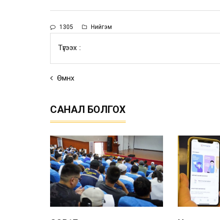
1305
Нийгэм
Түгээх :
Өмнөх
САНАЛ БОЛГОХ