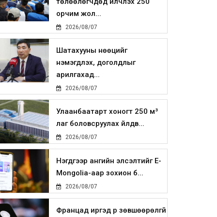
төлөөлөгчдөд үйлчлэх 250
орчим жол...
2026/08/07
Шатахууны нөөцийг
нэмэгдүүлэх, доголдлыг
арилгахад...
2026/08/07
Улаанбаатарт хоногт 250 м³
лаг боловсруулах үйлдв...
2026/08/07
Нэгдүгээр ангийн элсэлтийг E-
Mongolia-аар зохион б...
2026/08/07
Францад иргэд рүү зөвшөөрөлгүй