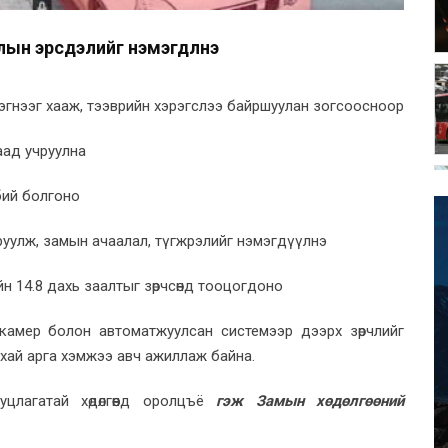
лын эрсдэлийг нэмэгдүүлнэ
эгнээг хааж, тээврийн хэрэгслээ байршуулан зогсоосноор
саад учруулна
бий болгоно
руулж, замын ачаалал, түгжрэлийг нэмэгдүүлнэ
йн 14.8 дахь заалтыг зөрчсөнд тооцогдоно
ын камер болон автоматжуулсан системээр дээрх зөрчлийг
хай арга хэмжээ авч ажиллаж байна.
иуцлагатай хөдөлгөөнд оролцъё
гэж Замын хөдөлгөөний