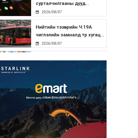
сурталчилгааны дууд...
2026/08/07
Нийтийн тээврийн Ч:19А
чиглэлийн замналд түр хугац...
2026/08/07
Автомашины улсын дугаар
сондгой тоогоор төгссөн бо...
2026/08/07
Улаанбаатарт өдөртөө 30 хэм
дулаан
2026/08/07
Улсын чанартай хатуу
хучилттай авто замын талаас
и...