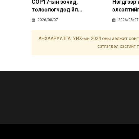
COP17-ын зочид,
Нэгдүгээр
төлөөлөгчдөд үйл...
элсэлтийг
2026/08/07
2026/08/07
АНХААРУУЛГА: УИХ-ын 2024 оны ээлжит сонгу
сэтгэгдэл хэсгийг 