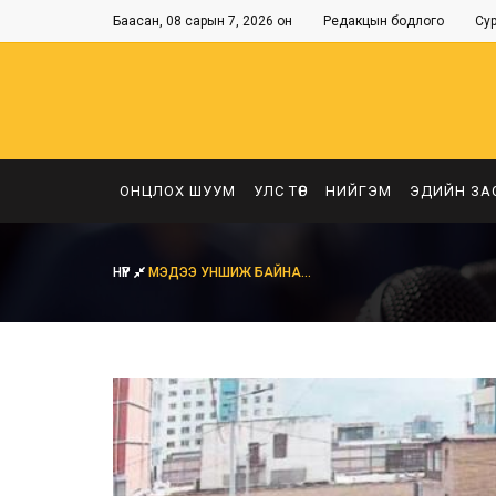
Баасан, 08 сарын 7, 2026 он
Редакцын бодлого
Су
ОНЦЛОХ ШУУМ
УЛС ТӨР
НИЙГЭМ
ЭДИЙН ЗА
НҮҮР
МЭДЭЭ УНШИЖ БАЙНА...