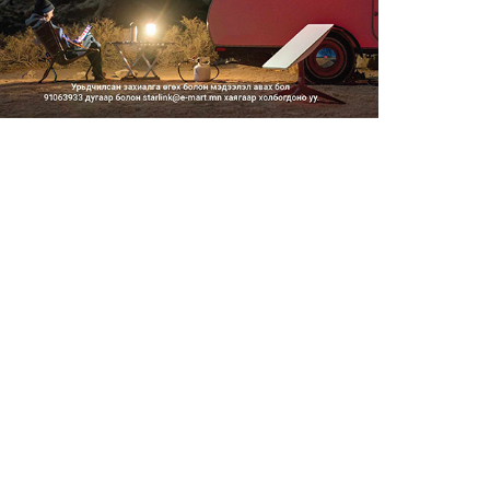
2026/08/06
Засгийн газар энэ оныг
дуустал санхүүгийн хэмнэлти...
2026/08/06
Шатахууны импортын гаалийн
албан татварыг 2027 оны...
2026/08/06
Стратегийн нөөцийн барааны
хяналтыг цахим системээ...
2026/08/06
Монгол Улс COP17 бага
хуралд 6.5 тэрбум
ам.доллары...