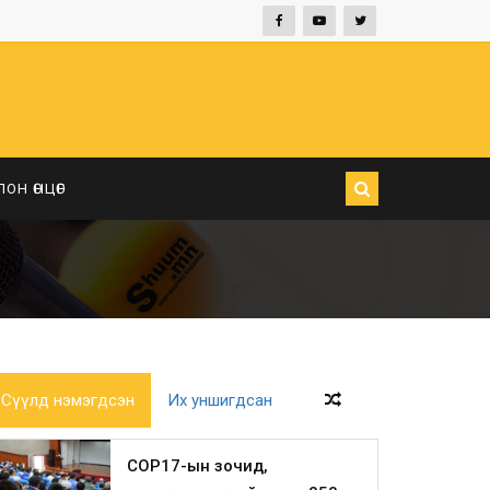
ЛОН ӨНЦӨГ
Сүүлд нэмэгдсэн
Их уншигдсан
COP17-ын зочид,