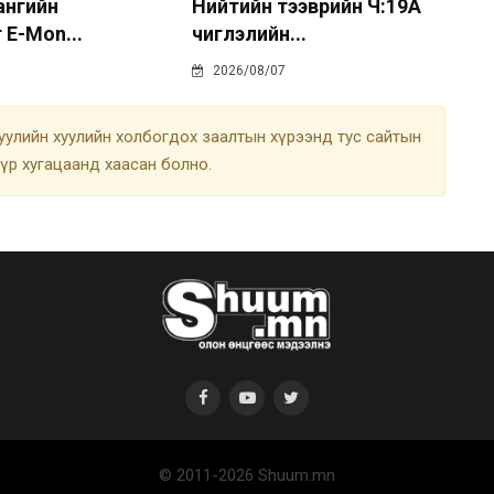
 ангийн
Нийтийн тээврийн Ч:19А
 E-Mon...
чиглэлийн...
2026/08/07
улийн хуулийн холбогдох заалтын хүрээнд тус сайтын
түр хугацаанд хаасан болно.
© 2011-2026 Shuum.mn