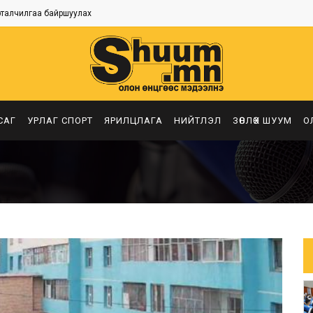
рталчилгаа байршуулах
САГ
УРЛАГ СПОРТ
ЯРИЛЦЛАГА
НИЙТЛЭЛ
ЗӨВЛӨХ ШУУМ
О