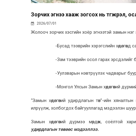
Зорчих эгнээ хааж зогсох нь түгжрэл, ос
2026/07/01
Жолооч зорчих хэсгийн хоёр эгнээтэй замын нэг 
-Бусад тээврийн хэрэгслийн хөдөлгөөнд 
-Зам тээврийн осол гарах эрсдэлийг 
-Уулзварын нэвтрүүлэх чадварыг буу
-Монгол Улсын Замын хөдөлгөөний дүрми
“Замын хөдөлгөөний удирдлагын төв”-ийн хяналт
илрүүлж, холбогдох байгууллагад мэдээлэн шуур
Замын хөдөлгөөний дүрмээ мөрдөж, соёлтой хар
удирдлагын төвөөс мэдээллээ.