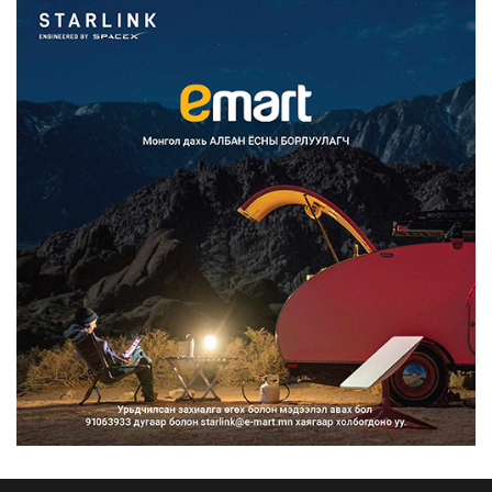
2026/08/07
Францад иргэд рүү зөвшөөрөлгүй
сурталчилгааны дууд...
2026/08/07
Нийтийн тээврийн Ч:19А чиглэлийн
замналд түр хугац...
2026/08/07