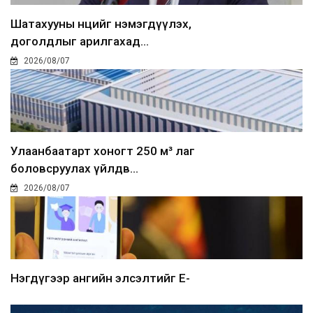
Шатахууны нөөцийг нэмэгдүүлэх,
доголдлыг арилгахад...
2026/08/07
Улаанбаатарт хоногт 250 м³ лаг
боловсруулах үйлдв...
2026/08/07
Нэгдүгээр ангийн элсэлтийг E-
Mongolia-аар зохион б...