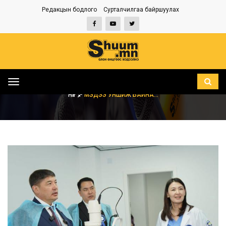
Редакцын бодлого
Сурталчилгаа байршуулах
Toggle
navigation
НҮҮР
МЭДЭЭ УНШИЖ БАЙНА...