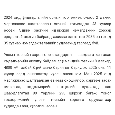
2024 онд үйлдвэрлэлийн ослын тоо өмнөх оноос 2 дахин,
мэргэжлээс шалтгаалсан өвчний тохиолдол 43 хувиар
өссөн. Эдийн засгийн идэвхжил нэмэгдэхийн хэрээр
эрсдэлтэй ажлын байранд ажиллагсдын тоо 2035 он гэхэд
35 хувиар нэмэгдэх төлөвийг судлаачид гаргаад буй.
Улсын төсвийн хөрөнгөөр стандартын шаардлага хангасан
хөдөлмөрийн аюулгүй байдал, эрүүл мэндийн төвийн 8 давхар,
4800 м² талбай бүхий шинэ барилгыг бариулж, 2025 оны 11
дүгээр сард ашиглалтад хүлээн авсан юм. Мөн 2025 онд
мэргэжлээс шалтгаалсан өвчний оношилгоо, сэргээн засах
эмчилгээ, хөдөлмөрийн нөхцөлийг судлахад нэн
шаардлагатай 99 төрлийн 298 ширхэг багаж, тоног
төхөөрөмжийг улсын төсвийн хөрөнгө оруулалтаар
худалдан авч, хүлээлгэн өгсөн.