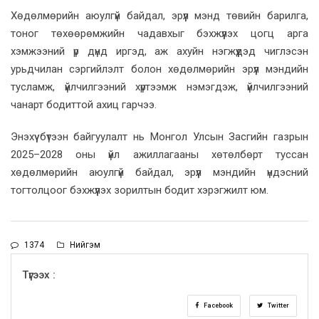
Хөдөлмөрийн аюулгүй байдал, эрүүл мэнд төвийн барилга,
тоног төхөөрөмжийн чадавхыг бэхжүүлэх цогц арга
хэмжээний үр дүнд иргэд, аж ахуйн нэгжүүдэд чиглэсэн
урьдчилан сэргийлэлт болон хөдөлмөрийн эрүүл мэндийн
тусламж, үйлчилгээний хүртээмж нэмэгдэж, үйлчилгээний
чанарт бодиттой ахиц гарчээ.
Энэхүү бүтээн байгуулалт нь Монгол Улсын Засгийн газрын
2025–2028 оны үйл ажиллагааны хөтөлбөрт туссан
хөдөлмөрийн аюулгүй байдал, эрүүл мэндийн үндэсний
тогтолцоог бэхжүүлэх зорилтын бодит хэрэгжилт юм.
1374
Нийгэм
Түгээх :
Facebook
Twitter