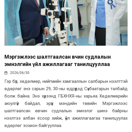
Мэргэжлээс шалтгаалсан өвчин судлалын
эмнэлгийн үйл ажиллагааг танилцууллаа
2026/06/30
Гэр бүл, хөдөлмөр, нийгмийн хамгааллын салбарын нээлттэй
өдөрлөг энэ сарын 29, 30-ны өдрүүдэд Сүхбаатарын талбайд
болж байна. Энэ хүрээнд ГБХНХЯ-ны харьяа Хөдөлмөрийн
аюулгүй байдал, эрүүл мэндийн төвийн Мэргэжлээс
шалтгаалсан өвчин судлалын эмнэлэг шинэ байрны
нээлтээ албан ёсоор хийж, үйл ажиллагаагаа танилцуулах
өдөрлөг зохион байгууллаа.