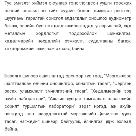
Тус эмнэлэг хиймэл оюунаар тоноглогдсон уушги тоосжих
өвчний оношилгоо хийх суурин болон дижитал рентген,
шуугианы гаралтай сонсгол алдагдлыг оношлох аудиометр
багаж, хэвийн бус нөхцөлд ажиллагчдад угаарын хий, хүнд
металлын хордлогыг тодорхойлох шинжилгээ,
хөдөлмөрийн нөхцөлийн хэмжилт, судалгааны багаж,
төхөөрөмжийг ашиглаж эхлээд байна.
Барилга шинээр ашиглалтад орсноор тус төвд “Мэргэжлээс
шалтгаалсан өвчний оношилгоо, хяналтын тасаг”, “Сэргээн
засах, уламжлалт эмчилгээний тасаг”, “Хөдөлмөрийн эрүүл
ахуйн лаборатори”, “Ажлын хувцас хамгаалах, хэрэгслийн
сорилт туршилтын лаборатори” зэрэг иргэд, аж ахуйн
нэгжүүдэд нэн шаардлагатай мэргэжлийн үйлчилгээ үзүүлэх
тасаг, нэгжүүдийг шинээр байгуулж, үйлчилгээ үзүүлж эхлээд
байна.