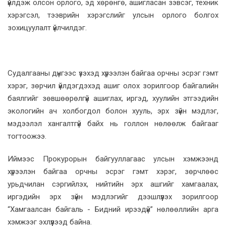
үйлдэж олсон орлого, эд хөрөнгө, ашигласан зэвсэг, техник
хэрэгсэл, тээврийн хэрэгслийг улсын орлого болгох
зохицуулалт үйлчилдэг.
Судалгааны дүнгээс үзэхэд хүрээлэн байгаа орчны эсрэг гэмт
хэрэг, зөрчил үйлдэгдэхэд ашиг олох зорилгоор байгалийн
баялгийг зөвшөөрөлгүй ашиглах, иргэд, хуулийн этгээдийн
экологийн ач холбогдол болон хууль, эрх зүйн мэдлэг,
мэдээлэл хангалтгүй байх нь голлон нөлөөлж байгааг
тогтоожээ.
Иймээс Прокурорын байгууллагаас улсын хэмжээнд
хүрээлэн байгаа орчны эсрэг гэмт хэрэг, зөрчлөөс
урьдчилан сэргийлэх, нийтийн эрх ашгийг хамгаалах,
иргэдийн эрх зүйн мэдлэгийг дээшлүүлэх зорилгоор
“Хамгаалсан байгаль - Бидний ирээдүй” нөлөөллийн арга
хэмжээг эхлүүлээд байна.