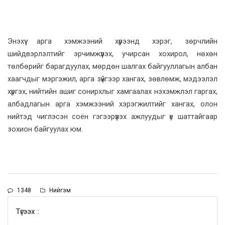
Энэхүү арга хэмжээний хүрээнд хэрэг, зөрчлийн
шийдвэрлэлтийг эрчимжүүлэх, учирсан хохирол, нөхөн
төлбөрийг барагдуулах, мөрдөн шалгах байгууллагын албан
хаагчдыг мэргэжил, арга зүйгээр хангах, зөвлөмж, мэдээлэл
хүргэх, нийтийн ашиг сонирхлыг хамгаалах нэхэмжлэл гаргах,
албадлагын арга хэмжээний хэрэгжилтийг хангах, олон
нийтэд чиглэсэн соён гэгээрүүлэх ажлуудыг үе шаттайгаар
зохион байгуулах юм.
1348
Нийгэм
Түгээх :