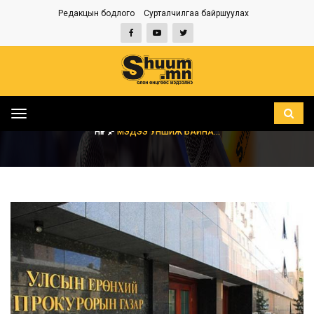
Редакцын бодлого
Сурталчилгаа байршуулах
Toggle
navigation
НҮҮР
МЭДЭЭ УНШИЖ БАЙНА...