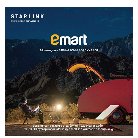
дуудлагыг Нийслэлий...
2026/08/10
Улсын дугаарын тэгш, сондгойгоор
ангилан хөдөлгөөн...
2026/08/10
Нарантуул, Дүнжингарав, Шинэ 100
айл худалдааны тө...
2026/08/10