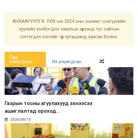
АНХААРУУЛГА: УИХ-ын 2024 оны ээлжит сонгуулийн
хуулийн холбогдох заалтын хүрээнд тус сайтын
сэтгэгдэл хэсгийг түр хугацаанд хаасан болно.
Сүүлд
нэмэгдсэн
Их уншигдсан
Газрын тосны агуулахууд эхнээсээ
ашиглалтад ороход...
2026/08/10