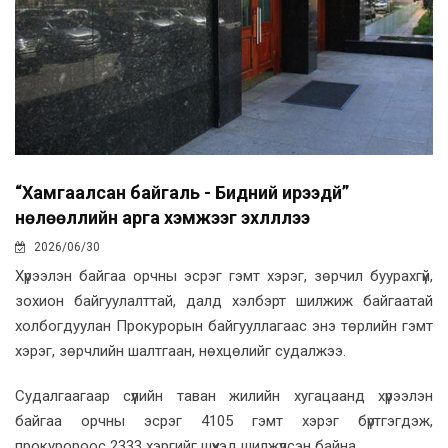
“Хамгаалсан байгаль - Бидний ирээдүй”
нөлөөллийн арга хэмжээг эхлүүллээ
2026/06/30
Хүрээлэн байгаа орчны эсрэг гэмт хэрэг, зөрчил буурахгүй,
зохион байгуулалттай, далд хэлбэрт шилжиж байгаатай
холбогдуулан Прокурорын байгууллагаас энэ төрлийн гэмт
хэрэг, зөрчлийн шалтгаан, нөхцөлийг судалжээ.
Судалгаагаар сүүлийн таван жилийн хугацаанд хүрээлэн
байгаа орчны эсрэг 4105 гэмт хэрэг бүртгэгдэж,
прокуророос 2333 хэргийг шүүхэд шилжүүлсэн байна.