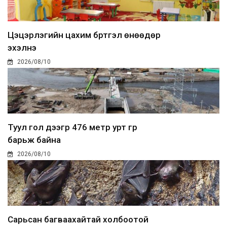
Цэцэрлэгийн цахим бүртгэл өнөөдөр
эхэлнэ
2026/08/10
Туул гол дээгүүр 476 метр урт гүүр
барьж байна
2026/08/10
Сарьсан багваахайтай холбоотой