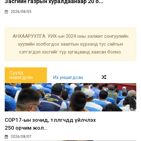
Засгийн газрын хуралдаанаар 20 о...
2026/08/05
АНХААРУУЛГА: УИХ-ын 2024 оны ээлжит сонгуулийн
хуулийн холбогдох заалтын хүрээнд тус сайтын
сэтгэгдэл хэсгийг түр хугацаанд хаасан болно.
Сүүлд
нэмэгдсэн
Их уншигдсан
COP17-ын зочид, төлөөлөгчдөд үйлчлэх
250 орчим жол...
2026/08/07