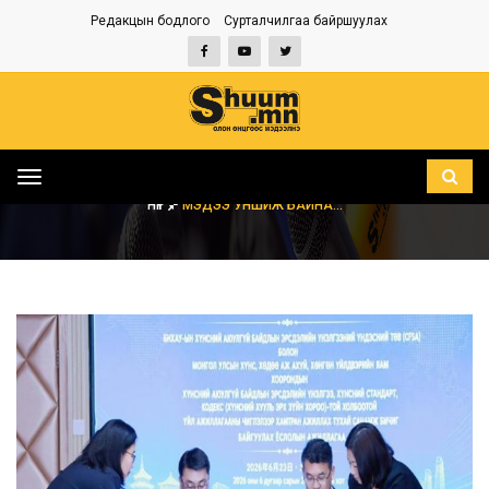
Редакцын бодлого
Сурталчилгаа байршуулах
Toggle
navigation
НҮҮР
МЭДЭЭ УНШИЖ БАЙНА...