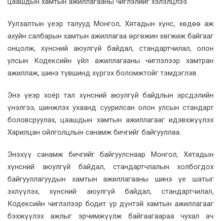
цаашдын хамтын ажиллагааны чиглэлийг хэлэлцлээ.
Уулзалтын үеэр талууд Монгол, Хятадын хүнс, хөдөө аж
ахуйн салбарын хамтын ажиллагаа өргөжин хөгжиж байгааг
онцолж, хүнсний аюулгүй байдал, стандартчилал, олон
улсын Кодексийн үйл ажиллагааны чиглэлээр хамтран
ажиллаж, шинэ түвшинд хүргэх боломжтойг тэмдэглэв.
Энэ үеэр хоёр тал хүнсний аюулгүй байдлын эрсдэлийн
үнэлгээ, шинжлэх ухаанд суурилсан олон улсын стандарт
боловсруулах, цаашдын хамтын ажиллагааг идэвхжүүлэх
Харилцан ойлголцлын санамж бичгийг байгууллаа.
Энэхүү санамж бичгийг байгуулснаар Монгол, Хятадын
хүнсний аюулгүй байдал, стандартчлалын холбогдох
байгууллагуудын хамтын ажиллагааны шинэ үе шатыг
эхлүүлэх, хүнсний аюулгүй байдал, стандартчилал,
Кодексийн чиглэлээр бодит үр дүнтэй хамтын ажиллагааг
бэхжүүлэх ажлыг эрчимжүүлж байгаагаараа чухал ач