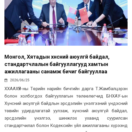
Монгол, Хятадын хүнсний аюулгүй байдал,
стандартчлалын байгууллагууд хамтын
ажиллагааны санамж бичиг байгууллаа
2026/06/25
ХХААХҮЯ-ны Төрийн нарийн бичгийн дарга Т.Жамбалцэрэн
болон холбогдох байгууллагын төлөөлөгчид БНХАУ-ын
Хүнсний аюулгүй байдлын эрсдэлийн үнэлгээний үндэсний
төвийн удирдлагатай уулзаж, хүнсний аюулгүй байдал,
эрсдэлийн үнэлгээ, шинжлэх ухаанд суурилсан
стандартчилал болон Кодексийн үйл ажиллагааны хүрээнд