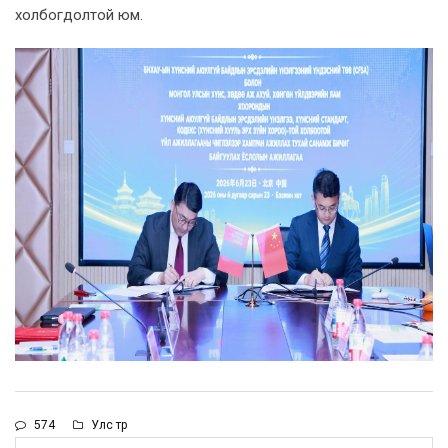
холбогдолтой юм.
574
Улс төр