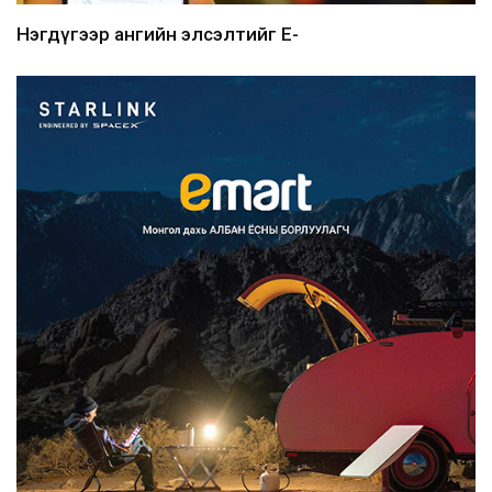
Нэгдүгээр ангийн элсэлтийг E-
Mongolia-аар зохион б...
2026/08/07
Францад иргэд рүү зөвшөөрөлгүй
сурталчилгааны дууд...
2026/08/07
Нийтийн тээврийн Ч:19А чиглэлийн
замналд түр хугац...