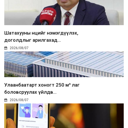
Шатахууны нөөцийг нэмэгдүүлэх,
доголдлыг арилгахад...
2026/08/07
Улаанбаатарт хоногт 250 м³ лаг
боловсруулах үйлдв...
2026/08/07