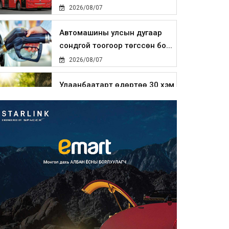
2026/08/07
Автомашины улсын дугаар
сондгой тоогоор төгссөн бо...
2026/08/07
Улаанбаатарт өдөртөө 30 хэм
дулаан
2026/08/07
Улсын чанартай хатуу
хучилттай авто замын талаас
и...
2026/08/06
Засгийн газар энэ оныг
дуустал санхүүгийн хэмнэлти...
2026/08/06