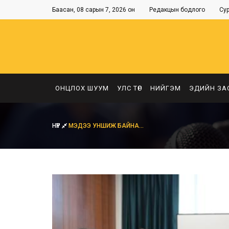
Баасан, 08 сарын 7, 2026 он
Редакцын бодлого
Су
ОНЦЛОХ ШУУМ
УЛС ТӨР
НИЙГЭМ
ЭДИЙН ЗА
НҮҮР
МЭДЭЭ УНШИЖ БАЙНА...