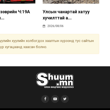
ээврийн Ч:19А
Улсын чанартай хатуу
...
хучилттай а...
2026/08/06
улийн хуулийн холбогдох заалтын хүрээнд тус сайтын
түр хугацаанд хаасан болно.