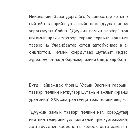
Нийслэлийн Засаг дарга бөгөөд Улаанбаатар хотын
нийтийн тээврийн үр ашгийг нэмэгдүүлэх зори
хэрэгжүүлж байна. “Дүүжин замын тээвэр” төсл
шугамыг ирэх есдүгээр сараас туршиж, арванн
тээвэр нь Улаанбаатар хотод автобуснаас өөр 
онцлогтой. Төслийн хоёрдугаар шугамыг Үндэ
хүрээлэн чиглэлд барихаар эхний байдлаар бэлтг
Бүгд Найрамдах Франц Улсын Засгийн газрын н
тээвэр” төслийн нэгдүгээр шугамын ажлыг Фран
уран хийц" ХХК хамтран гүйцэтгэж, төслийн явц 76
“Дүүжин замын тээвэр” төслийн нэг, хоёрдуга
нийтийн тээврийн үйлчилгээний төрөл хүртээмжий
дэд төвүүдийг хооронд нь холбох, авто замын 