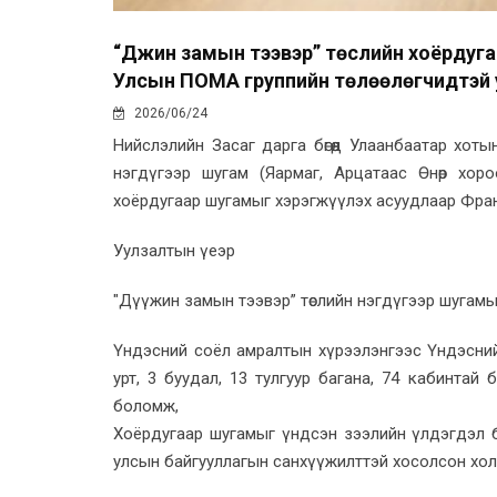
“Дүүжин замын тээвэр” төслийн хоёрдуг
Улсын ПОМА группийн төлөөлөгчидтэй 
2026/06/24
Нийслэлийн Засаг дарга бөгөөд Улаанбаатар хот
нэгдүгээр шугам (Яармаг, Арцатаас Өнөр хор
хоёрдугаар шугамыг хэрэгжүүлэх асуудлаар Франц 
Уулзалтын үеэр
"Дүүжин замын тээвэр” төслийн нэгдүгээр шугамы
Үндэсний соёл амралтын хүрээлэнгээс Үндэсний
урт, 3 буудал, 13 тулгуур багана, 74 кабинтай
боломж,
Хоёрдугаар шугамыг үндсэн зээлийн үлдэгдэл б
улсын байгууллагын санхүүжилттэй хосолсон хол