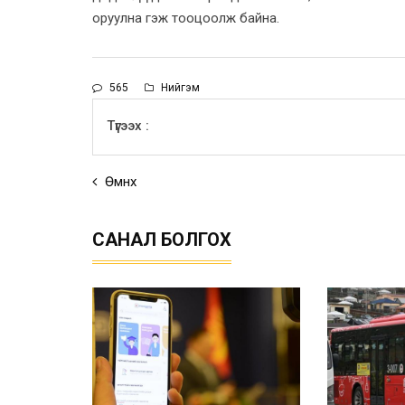
оруулна гэж тооцоолж байна.
565
Нийгэм
Түгээх :
Өмнөх
САНАЛ БОЛГОХ