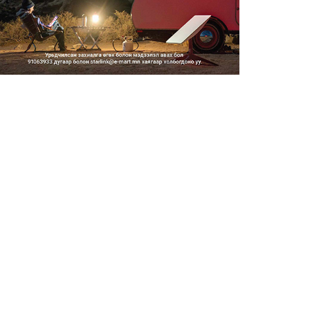
Шатахууны импортын гаалийн
албан татварыг 2027 оны...
2026/08/06
Стратегийн нөөцийн барааны
хяналтыг цахим системээ...
2026/08/06
Монгол Улс COP17 бага
хуралд 6.5 тэрбум
ам.доллары...
2026/08/06
“Улаанбаатар трам” төсөл
хэрэгжсэнээр жилд 446...
2026/08/06