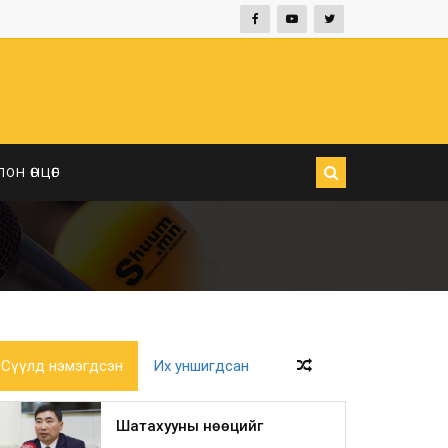
ЛОН ӨНЦӨГ
Сүүлд нэмэгдсэн
Их уншигдсан
Шатахууны нөөцийг