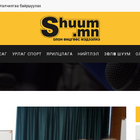
рталчилгаа байршуулах
САГ
УРЛАГ СПОРТ
ЯРИЛЦЛАГА
НИЙТЛЭЛ
ЗӨВЛӨХ ШУУМ
О