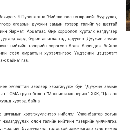
 Захирагч Б.Пүрэвдагва “Нийслэлээс түгжрэлийг бууруулах,
лгоор агаарын дүүжин замын тээвэр төслийг үе шаттай
ийн Яармаг, Арцатаас Өнөр хороолол хүртэлх нэгдүгээр
эгдүгээр сард бүрэн ашиглалтад оруулна. Дүүжин замын
анхны нийтийн тээврийн хэрэгсэл болж баригдаж байгаа
сний соёл амралтын хүрээлэнгээс Үндэсний цэцэрлэгт
эж байна” гэв.
эн хөнгөлөлттэй зээлээр хэрэгжүүлж буй “Дүүжин замын
цын ПOMA групп болон “Моннис инженеринг” ХХК, "Цагаан
 хувьд хүрээд байна.
ар шугамыг хэрэгжүүлснээр нийслэл Улаанбаатар хотын
г нэмэгдүүлэх, олон төрлийн нийтийн тээврийн үйлчилгээ,
түгжрэлийг бууруулахад тодорхой хэмжээгээр хувь нэмэр