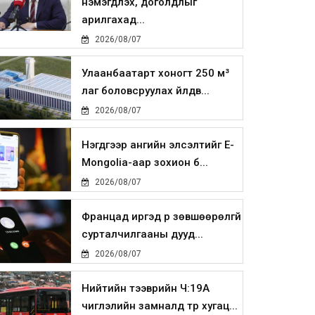
нэмэгдүүлэх, доголдлыг
арилгахад...
2026/08/07
Улаанбаатарт хоногт 250 м³
лаг боловсруулах үйлдв...
2026/08/07
Нэгдүгээр ангийн элсэлтийг E-
Mongolia-аар зохион б...
2026/08/07
Францад иргэд рүү зөвшөөрөлгүй
сурталчилгааны дууд...
2026/08/07
Нийтийн тээврийн Ч:19А
чиглэлийн замналд түр хугац...