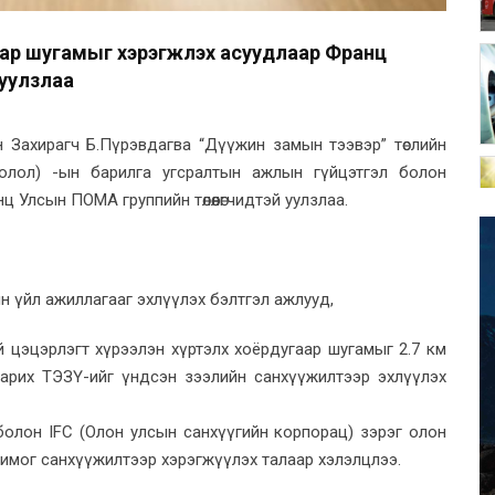
аар шугамыг хэрэгжүүлэх асуудлаар Франц
уулзлаа
ын Захирагч Б.Пүрэвдагва “Дүүжин замын тээвэр” төслийн
оолол) -ын барилга угсралтын ажлын гүйцэтгэл болон
Улсын ПOMA группийн төлөөлөгчидтэй уулзлаа.
н үйл ажиллагааг эхлүүлэх бэлтгэл ажлууд,
 цэцэрлэгт хүрээлэн хүртэлх хоёрдугаар шугамыг 2.7 км
 барих ТЭЗҮ-ийг үндсэн зээлийн санхүүжилтээр эхлүүлэх
олон IFC (Олон улсын санхүүгийн корпорац) зэрэг олон
имог санхүүжилтээр хэрэгжүүлэх талаар хэлэлцлээ.