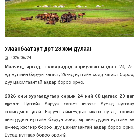
Улаанбаатарт өдөртөө 23 хэм дулаан
2026/06/24
Малчид, иргэд, тээвэрчдэд зориулсан мэдээ:
24, 25-
нд нутгийн баруун хагаст, 26-нд нутгийн хойд хагаст бороо,
дуу цахилгаантай аадар бороо орно.
2026 оны зургаадугаар сарын 24-ний 08 цагаас 20 цаг
хүртэл:
Нутгийн баруун хагаст үүлэрхэг, бусад нутгаар
солигдмол үүлтэй. Баруун аймгуудын ихэнх нутаг, төвийн
аймгуудын нутгийн баруун хойд, зүүн аймгуудын нутгийн зүүн
өмнөд хэсгээр бороо, дуу цахилгаантай аадар бороо орно.
Бусад нутгаар бороо орохгүй.