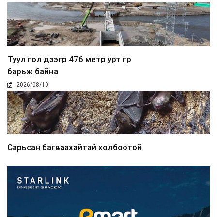
Туул гол дээгүүр 476 метр урт гүүр
барьж байна
2026/08/10
Сарьсан багваахайтай холбоотой
дуудлагыг Нийслэлий...
2026/08/10