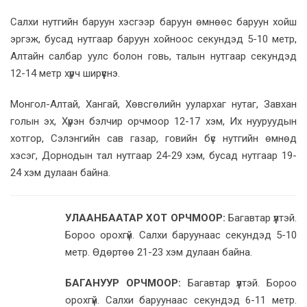
Салхи нутгийн баруун хэсгээр баруун өмнөөс баруун хойш
эргэж, бусад нутгаар баруун хойноос секундэд 5-10 метр,
Алтайн салбар уулс болон говь, талын нутгаар секундэд
12-14 метр хүрч ширүүснэ.
Монгол-Алтай, Хангай, Хөвсгөлийн уулархаг нутаг, Завхан
голын эх, Хүрэн бэлчир орчмоор 12-17 хэм, Их нууруудын
хотгор, Сэлэнгийн сав газар, говийн бүс нутгийн өмнөд
хэсэг, Дорнодын тал нутгаар 24-29 хэм, бусад нутгаар 19-
24 хэм дулаан байна.
УЛААНБААТАР ХОТ ОРЧМООР:
Багавтар үүлтэй.
Бороо орохгүй. Салхи баруунаас секундэд 5-10
метр. Өдөртөө 21-23 хэм дулаан байна.
БАГАНУУР ОРЧМООР:
Багавтар үүлтэй. Бороо
орохгүй. Салхи баруунаас секундэд 6-11 метр.