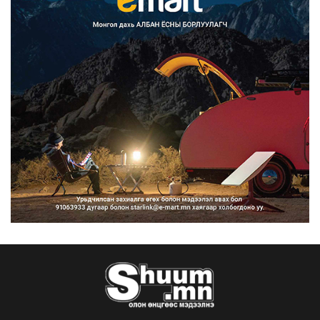
Улсын дугаарын тэгш, сондгойгоор
ангилан хөдөлгөөн...
2026/08/10
Нарантуул, Дүнжингарав, Шинэ 100
айл худалдааны тө...
2026/08/10
КОП17-д ажиллах онцгой байдлын
бүрэлдэхүүн хамтарс...