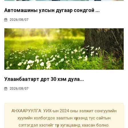
Автомашины улсын дугаар сондгой ...
2026/08/07
Улаанбаатарт өдөртөө 30 хэм дула...
2026/08/07
АНХААРУУЛГА: УИХ-ын 2024 оны ээлжит сонгуулийн
хуулийн холбогдох заалтын хүрээнд тус сайтын
сэтгэгдэл хэсгийг түр хугацаанд хаасан болно.