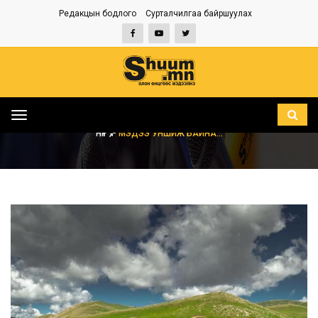
Редакцын бодлого
Сурталчилгаа байршуулах
Toggle
navigation
НҮҮР
МЭДЭЭ УНШИЖ БАЙНА...