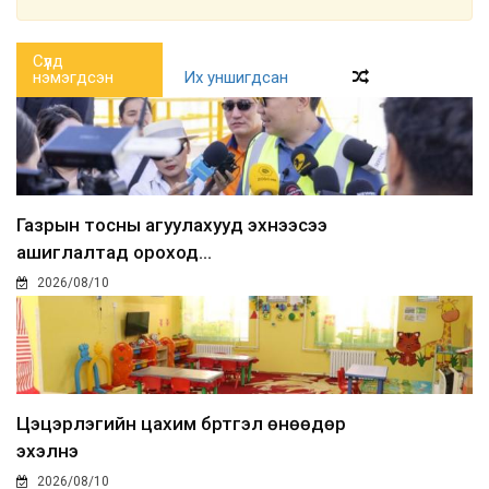
Сүүлд
нэмэгдсэн
Их уншигдсан
Газрын тосны агуулахууд эхнээсээ
ашиглалтад ороход...
2026/08/10
Цэцэрлэгийн цахим бүртгэл өнөөдөр
эхэлнэ
2026/08/10