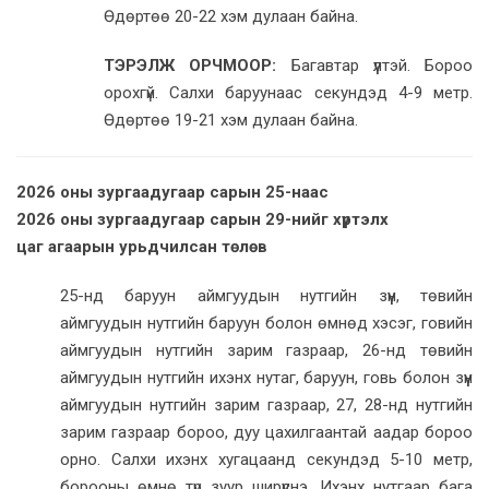
Өдөртөө 20-22 хэм дулаан байна.
ТЭРЭЛЖ ОРЧМООР:
Багавтар үүлтэй. Бороо
орохгүй. Салхи баруунаас секундэд 4-9 метр.
Өдөртөө 19-21 хэм дулаан байна.
2026 оны зургаадугаар сарын 25-наас
2026 оны зургаадугаар сарын 29-нийг хүртэлх
цаг агаарын урьдчилсан төлөв
25-нд баруун аймгуудын нутгийн зүүн, төвийн
аймгуудын нутгийн баруун болон өмнөд хэсэг, говийн
аймгуудын нутгийн зарим газраар, 26-нд төвийн
аймгуудын нутгийн ихэнх нутаг, баруун, говь болон зүүн
аймгуудын нутгийн зарим газраар, 27, 28-нд нутгийн
зарим газраар бороо, дуу цахилгаантай аадар бороо
орно. Салхи ихэнх хугацаанд секундэд 5-10 метр,
борооны өмнө түр зуур ширүүснэ. Ихэнх нутгаар бага