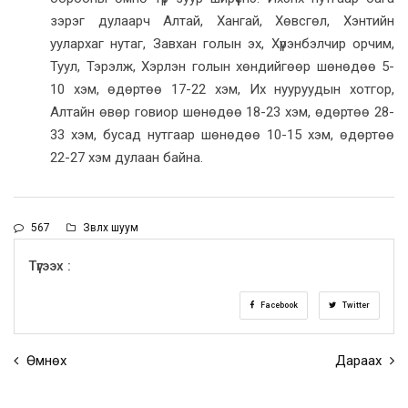
зэрэг дулаарч Алтай, Хангай, Хөвсгөл, Хэнтийн
уулархаг нутаг, Завхан голын эх, Хүрэнбэлчир орчим,
Туул, Тэрэлж, Хэрлэн голын хөндийгөөр шөнөдөө 5-
10 хэм, өдөртөө 17-22 хэм, Их нууруудын хотгор,
Алтайн өвөр говиор шөнөдөө 18-23 хэм, өдөртөө 28-
33 хэм, бусад нутгаар шөнөдөө 10-15 хэм, өдөртөө
22-27 хэм дулаан байна.
567
Зөвлөх шуум
Түгээх :
Facebook
Twitter
Өмнөх
Дараах