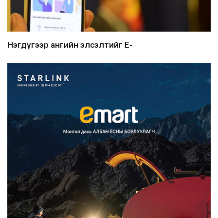
Нэгдүгээр ангийн элсэлтийг E-
Mongolia-аар зохион б...
2026/08/07
Францад иргэд рүү зөвшөөрөлгүй
сурталчилгааны дууд...
2026/08/07