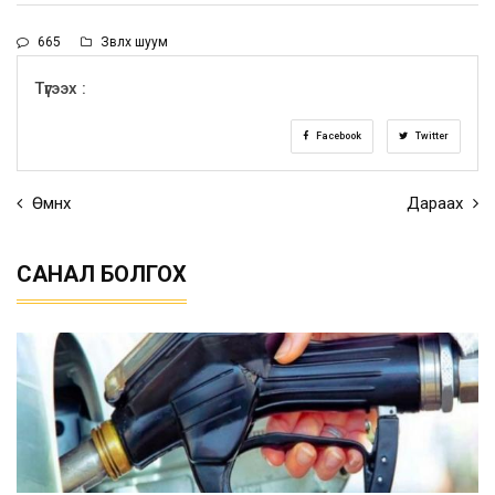
665
Зөвлөх шуум
Түгээх :
Facebook
Twitter
Өмнөх
Дараах
САНАЛ БОЛГОХ