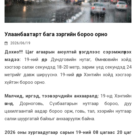
Улаанбаатарт бага зэргийн бороо орно
2026/06/19
Дохио!!! Цаг агаарын аюултай үзэгдлээс сэрэмжлүүлэх
мэдээ:
19-ний өдөр Дундговийн нутаг, Өмнөговийн хойд
хэсгээр салхи секундэд 18-20 метр, зарим үед секундэд 24
метрийг давж ширүүснэ. 19-ний өдөр Хэнтийн хойд хэсгээр
хүйтэн бороо орно.
Малчид, иргэд, тээвэрчдийн анхааралд:
19-нд Хэнтийн
өмнөд, Дорноговь, Сүхбаатарын нутгаар бороо, дуу
цахилгаантай аадар бороо орж, говь, тал, хээрийн нутгаар
салхи шуургатай байхыг анхааруулж байна.
2026 оны зургаадугаар сарын 19-ний 08 цагаас 20 цаг