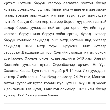
хүртэл:
Нутгийн баруун хэсгээр багавтар үүлтэй, бусад
нутгаар солигдмол үүлтэй. Төвийн аймгуудын нутгийн зарим
газар, говийн аймгуудын нутгийн зүүн, зүүн аймгуудын
нутгийн баруун болон өмнөд хэсгээр бороо, дуу цахилгаантай
аадар бороо, уулаараа нойтон цас орно. Нутгийн зүүн
хэсгээр баруун өмнөөс баруун хойш эргэж, бусад нутгаар
баруун хойноос секундэд 7-12 метр, нутгийн өмнөд хэсгээр
секундэд 18-20 метр хүрч ширүүснэ. Нийт нутгаар
сэрүүсэж Дархадын хотгор, Хэнтийн уулархаг нутаг, Орхон,
Ерөө, Тэрэлж, Хэрлэн, Онон голын хөндийгөөр 5-10 хэм, Хангай,
Хөвсгөлийн уулархаг нутаг, Хүрэнбэлчир орчим, Эг Үүр,
Сэлэнгэ, Хараа, Туул голын хөндийгөөр 9-14 хэм, Их нууруудын
хотгор, Эхийн голын Баянбүрд орчмоор 24-29 хэм, Монгол-
Алтайн уулархаг нутаг, говийн бүс нутгийн зүүн өмнөд хэсэг,
Дарьгангын тал нутаг, Халх гол орчмоор 18-23 хэм, бусад
нутгаар 12-17 хэм дулаан байна.