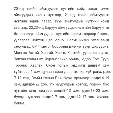
20-нд төвийн аймгуудын нутгийн хойд хэсэг, зүүн
аймгуудын ихэнх нутгаар, 21-нд төвийн аймгуудын
нутгийн зарим газар, зүүн аймгуудын нутгийн хойд
хэсгээр, 22,23-нд баруун аймгуудын нутгийн баруун, төв
болон зүүн аймгуудын нутгийн зарим газраар бороо,
уулаараа нойтон цас орно. Салхи ихэнх хугацаанд
секундэд 6-11 метр, борооны өмнө түр зуур ширүүснэ.
Монгол-Алтай, Хангай, Хөвсгөл, Хэнтийн уулархаг нутаг,
Завхан голын эх, Хүрэнбэлчир орчим, Идэр, Тэс, Туул,
Тэрэлж, Хэрлэн, Онон голын хөндийгөөр шөнөдөө 4 хэм
хүйтнээс 1 хэм дулаан хөрсөн дээр цочир хүйтрэнэ, өдөртөө
7-12 хэм, Эхийн голын Баянбүрд орчмоор шөнөдөө 14-19
хэм, өдөртөө 24-29 хэм, Их нууруудын хотгор, говийн бүс
нутгийн өмнөд хэсгээр шөнөдөө 8-13 хэм, өдөртөө 18-23 хэм,
бусад нутгаар шөнөдөө 2-7 хэм, өдөртөө 12-17 хэм дулаан
байна.