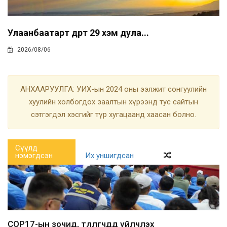
Улаанбаатарт өдөртөө 29 хэм дула...
2026/08/06
АНХААРУУЛГА: УИХ-ын 2024 оны ээлжит сонгуулийн
хуулийн холбогдох заалтын хүрээнд тус сайтын
сэтгэгдэл хэсгийг түр хугацаанд хаасан болно.
Сүүлд
нэмэгдсэн
Их уншигдсан
COP17-ын зочид, төлөөлөгчдөд үйлчлэх