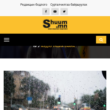
Редакцын бодлого
Сурталчилгаа байршуулах
Toggle
navigation
НҮҮР
МЭДЭЭ УНШИЖ БАЙНА...