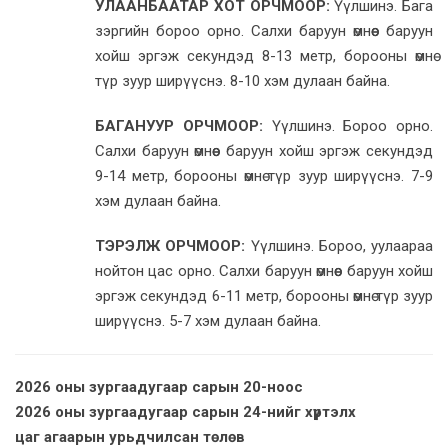
УЛААНБААТАР ХОТ ОРЧМООР:
Үүлшинэ. Бага
зэргийн бороо орно. Салхи баруун өмнөөс баруун
хойш эргэж секундэд 8-13 метр, борооны өмнө
түр зуур ширүүснэ. 8-10 хэм дулаан байна.
БАГАНУУР ОРЧМООР:
Үүлшинэ. Бороо орно.
Салхи баруун өмнөөс баруун хойш эргэж секундэд
9-14 метр, борооны өмнө түр зуур ширүүснэ. 7-9
хэм дулаан байна.
ТЭРЭЛЖ ОРЧМООР:
Үүлшинэ. Бороо, уулаараа
нойтон цас орно. Салхи баруун өмнөөс баруун хойш
эргэж секундэд 6-11 метр, борооны өмнө түр зуур
ширүүснэ. 5-7 хэм дулаан байна.
2026 оны зургаадугаар сарын 20-ноос
2026 оны зургаадугаар сарын 24-нийг хүртэлх
цаг агаарын урьдчилсан төлөв