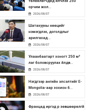
төлөөлөгчдөд үйлчлэх 250
орчим жол...
2026/08/07
Шатахууны нөөцийг
нэмэгдүүлэх, доголдлыг
арилгахад...
2026/08/07
Улаанбаатарт хоногт 250 м³
лаг боловсруулах үйлдв...
2026/08/07
Нэгдүгээр ангийн элсэлтийг E-
Mongolia-аар зохион б...
2026/08/07
Францад иргэд рүү зөвшөөрөлгүй