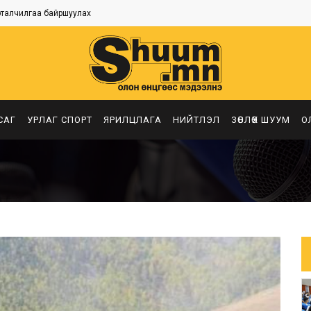
рталчилгаа байршуулах
САГ
УРЛАГ СПОРТ
ЯРИЛЦЛАГА
НИЙТЛЭЛ
ЗӨВЛӨХ ШУУМ
О