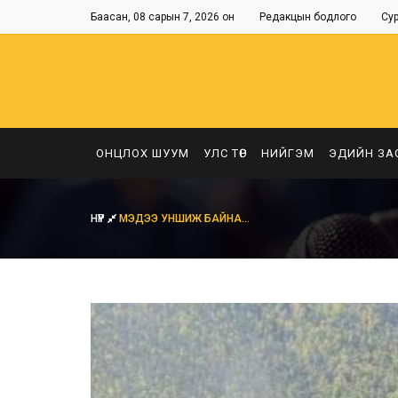
Баасан, 08 сарын 7, 2026 он
Редакцын бодлого
Су
ОНЦЛОХ ШУУМ
УЛС ТӨР
НИЙГЭМ
ЭДИЙН ЗА
НҮҮР
МЭДЭЭ УНШИЖ БАЙНА...