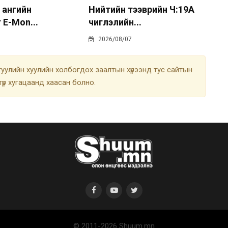
 ангийн
Нийтийн тээврийн Ч:19А
 E-Mon...
чиглэлийн...
2026/08/07
улийн хуулийн холбогдох заалтын хүрээнд тус сайтын
түр хугацаанд хаасан болно.
© 2011-2026 Shuum.mn