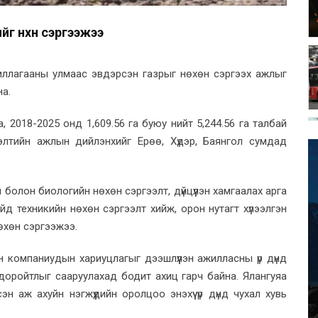
г нөхөн сэргээжээ
ажиллагааны улмаас эвдэрсэн газрыг нөхөн сэргээх ажлыг
на.
 2018-2025 онд 1,609.56 га буюу нийт 5,244.56 га талбай
элтийн ажлын дийлэнхийг Ерөө, Хүдэр, Баянгол сумдад
 болон биологийн нөхөн сэргээлт, дүйцүүлэн хамгаалах арга
байд техникийн нөхөн сэргээлт хийж, орон нутагт хүлээлгэн
өхөн сэргээжээ.
н компаниудын хариуцлагыг дээшлүүлэн ажилласны үр дүнд
доройтлыг сааруулахад бодит ахиц гарч байна. Ялангуяа
сэн аж ахуйн нэгжүүдийн оролцоо энэхүү үр дүнд чухал хувь