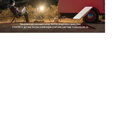
2026/08/06
Засгийн газар энэ оныг
дуустал санхүүгийн хэмнэлти...
2026/08/06
Шатахууны импортын гаалийн
албан татварыг 2027 оны...
2026/08/06
Стратегийн нөөцийн барааны
хяналтыг цахим системээ...
2026/08/06
Монгол Улс COP17 бага
хуралд 6.5 тэрбум
ам.доллары...