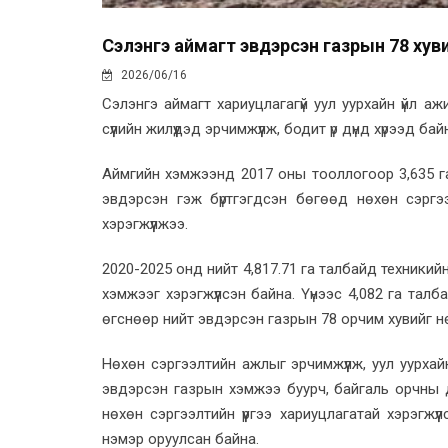
Сэлэнгэ аймагт эвдэрсэн газрын 78 хувий
2026/06/16
Сэлэнгэ аймагт хариуцлагагүй уул уурхайн үйл 
сүүлийн жилүүдэд эрчимжүүлж, бодит үр дүнд хүрээд бай
Аймгийн хэмжээнд 2017 оны тооллогоор 3,635 га,
эвдэрсэн гэж бүртгэгдсэн бөгөөд нөхөн сэргэ
хэрэгжүүлжээ.
2020-2025 онд нийт 4,817.71 га талбайд техникийн
хэмжээг хэрэгжүүлсэн байна. Үүнээс 4,082 га тал
өгснөөр нийт эвдэрсэн газрын 78 орчим хувийг н
Нөхөн сэргээлтийн ажлыг эрчимжүүлж, уул уурхай
эвдэрсэн газрын хэмжээ буурч, байгаль орчны 
нөхөн сэргээлтийн үүргээ хариуцлагатай хэрэгжүүл
нэмэр оруулсан байна.