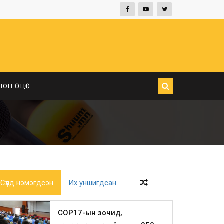
ЛОН ӨНЦӨГ
Сүүлд нэмэгдсэн
Их уншигдсан
COP17-ын зочид,