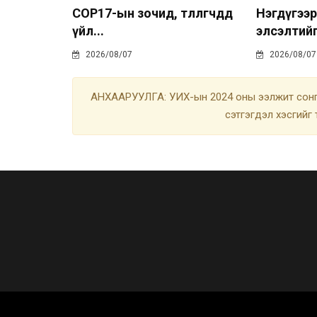
COP17-ын зочид, төлөөлөгчдөд
Нэгдүгээр
үйл...
элсэлтийг
2026/08/07
2026/08/07
АНХААРУУЛГА: УИХ-ын 2024 оны ээлжит сонгу
сэтгэгдэл хэсгийг 