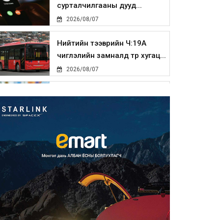
сурталчилгааны дууд...
2026/08/07
Нийтийн тээврийн Ч:19А
чиглэлийн замналд түр хугац...
2026/08/07
Автомашины улсын дугаар
сондгой тоогоор төгссөн бо...
2026/08/07
Улаанбаатарт өдөртөө 30 хэм
дулаан
2026/08/07
Улсын чанартай хатуу
хучилттай авто замын талаас
и...