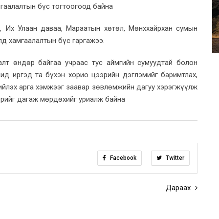
мгаалалтын бүс тогтоогоод байна
, Их Улаан даваа, Мараатын хөтөл, Мөнххайрхан сумын
лд хамгаалалтын бүс гаргажээ.
алт өндөр байгаа учраас тус аймгийн сумуудтай болон
ид иргэд та бүхэн хорио цээрийн дэглэмийг баримтлах,
ийлэх арга хэмжээг заавар зөвлөмжийн дагуу хэрэгжүүлж
эрийг дагаж мөрдөхийг уриалж байна
Facebook
Twitter
Дараах