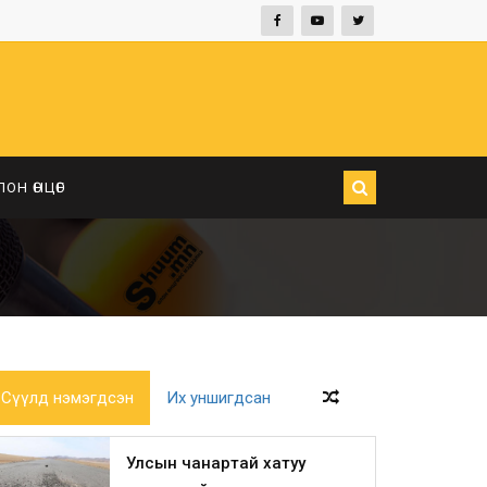
ЛОН ӨНЦӨГ
Сүүлд нэмэгдсэн
Их уншигдсан
Улсын чанартай хатуу