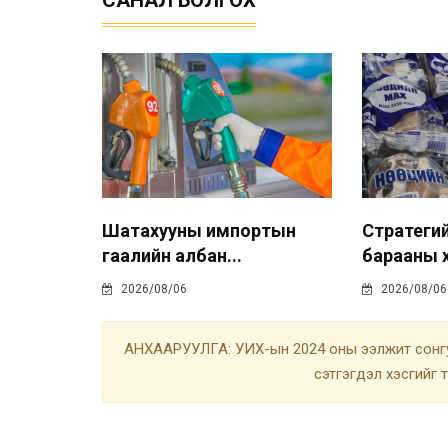
САНАЛ БОЛГОХ
Шатахууны импортын
Стратегийн
гаалийн албан...
барааны х
2026/08/06
2026/08/06
АНХААРУУЛГА: УИХ-ын 2024 оны ээлжит сонгу
сэтгэгдэл хэсгийг 