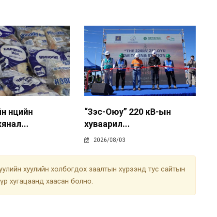
 нөөцийн
“Зэс-Оюу” 220 кВ-ын
янал...
хуваарил...
2026/08/03
улийн хуулийн холбогдох заалтын хүрээнд тус сайтын
түр хугацаанд хаасан болно.