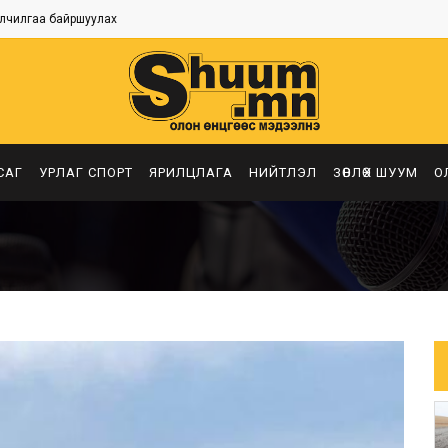
лчилгаа байршуулах
САГ
УРЛАГ СПОРТ
ЯРИЛЦЛАГА
НИЙТЛЭЛ
ЗӨВЛӨХ ШУУМ
О