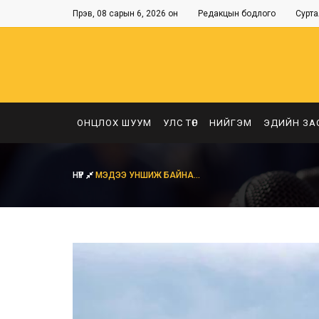
Пүрэв, 08 сарын 6, 2026 он
Редакцын бодлого
Сурта
ОНЦЛОХ ШУУМ
УЛС ТӨР
НИЙГЭМ
ЭДИЙН ЗА
НҮҮР
МЭДЭЭ УНШИЖ БАЙНА...