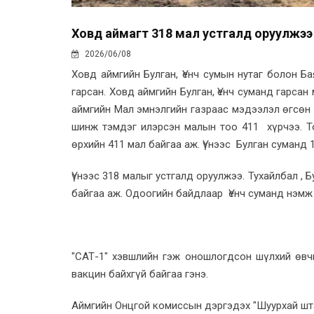
Ховд аймагт 318 мал устгалд оруулжээ
2026/06/08
Ховд аймгийн Булган, Үенч сумын нутаг болон Б
гарсан. Ховд аймгийн Булган, Үенч суманд гарса
аймгийн Мал эмнэлгийн газраас мэдээлэл өгсөн 
шинж тэмдэг илэрсэн малын тоо 411 хүрчээ. Т
өрхийн 411 мал байгаа аж. Үүнээс Булган суманд 1
Үүнээс 318 малыг устгалд оруулжээ. Тухайлбал , 
байгаа аж. Одоогийн байдлаар Үенч суманд нэмж
"САТ-1" хэвшлийн гэж оношлогдсон шүлхий өвч
вакцин байхгүй байгаа гэнэ.
Аймгийн Онцгой комиссын дэргэдэх "Шуурхай шт