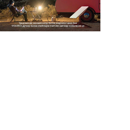
Тэгш, сондгойгоор замын
хөдөлгөөнд оролцох зохицуу...
2026/08/05
Тэгш, сондгойгоор хөдөлгөөнд
оролцуулах зохицуулал...
2026/08/05
Усны ослоор 59 хүн амь насаа
алджээ
2026/08/05
Гадаадын гэр бүлд үрчлэгдсэн
хүүхдүүд танилцах аял...
2026/08/05