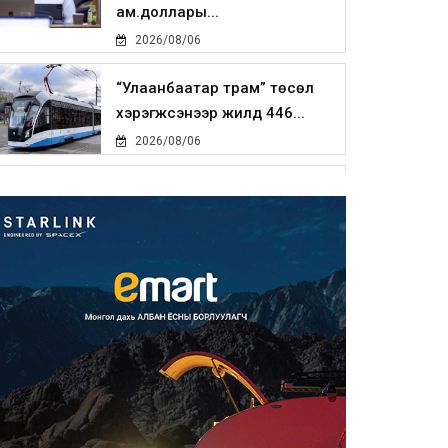
ам.доллары...
2026/08/06
“Улаанбаатар трам” төсөл
хэрэгжсэнээр жилд 446...
2026/08/06
Автомашины улсын дугаар
тэгш тоогоор төгссөн бол ө...
2026/08/06
Улаанбаатарт өдөртөө 29 хэм
дулаан
2026/08/06
Прокурорын байгууллага
өнгөрсөн долоо хоногт 29,44...
2026/08/05