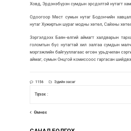
Ховд, Эрдэнэбүрэн сумдын эрсдэлтэй нутагт ха
Одоогоор Мөст сумын нутаг Бодончийн хавцал
нутаг Хужиртын шураг модны хөтөл, Сайхны хөтө
Зэргэлдээх Баян-өлгий аймагт халдварын тарх
голомтын бүс нутагтай хил залгаа сумдын малч
мэргэжлийн байгууллагаас өгсөн урьдчилан сэрг
аймаг, сумын Онцгой комиссоос гаргасан шийдв
1156
Эдийн засаг
Түгээх :
Өмнөх