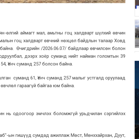
аян-өлгий аймагт мал, амьтны гоц халдварт шүлхий өвчин
н малын гоц халдварт өвчний нөхцөл байдлын талаар Ховд
байна. Өчигдрийн /2026.06.07/ байдлаар өвчилсөн болон
одруулбал, дээрх хоёр суманд нийт найман голомтын 39
54, Үенч суманд 257 болсон байна.
Булган суманд 61, Үенч суманд 257 малыг устгалд оруулаад
 өвчлөл гараагүй байгаа юм байна.
ин нь одоогоор эмчлэх боломжгүй урьдчилан сэргийлэх
аб"-ын гишүүд сумдад ажиллаж Мөст, Мөнххайрхан, Дуут,