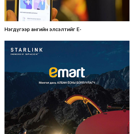
Нэгдүгээр ангийн элсэлтийг E-
Mongolia-аар зохион б...
2026/08/07
Францад иргэд рүү зөвшөөрөлгүй
сурталчилгааны дууд...
2026/08/07