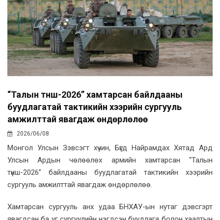
“Талын түнш-2026” хамтарсан байлдааны
буудлагатай тактикийн хээрийн сургууль
амжилттай явагдаж өндөрлөлөө
2026/06/08
Монгол Улсын Зэвсэгт хүчин, Бүгд Найрамдах Хятад Ард
Улсын Ардын чөлөөлөх армийн хамтарсан “Талын
түнш-2026” байлдааны буудлагатай тактикийн хээрийн
сургууль амжилттай явагдаж өндөрлөлөө.
Хамтарсан сургууль анх удаа БНХАУ-ын нутаг дэвсгэрт
явагдсан ба уг сургуулийн нэгдсэн буудлага болон хаалтын