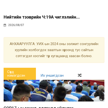
Нийтийн тээврийн Ч:19А чиглэлийн...
2026/08/07
АНХААРУУЛГА: УИХ-ын 2024 оны ээлжит сонгуулийн
хуулийн холбогдох заалтын хүрээнд тус сайтын
сэтгэгдэл хэсгийг түр хугацаанд хаасан болно.
Сүүлд
нэмэгдсэн
Их уншигдсан
COP17-ын зочид, төлөөлөгчдөд үйлчлэх