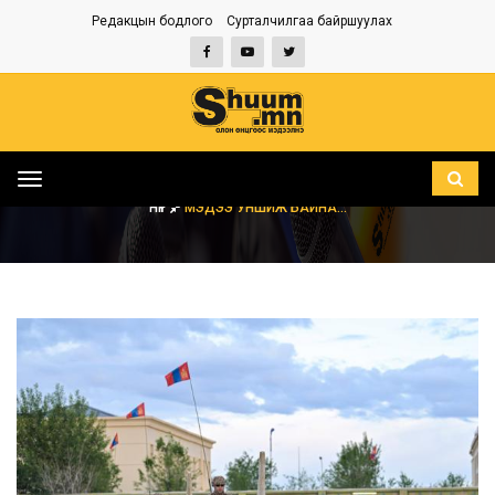
Редакцын бодлого
Сурталчилгаа байршуулах
Toggle
navigation
НҮҮР
МЭДЭЭ УНШИЖ БАЙНА...