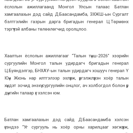
ёслолын ажиллагаанд Монгол Улсын талаас Батлан
хамгаалахын дэд сайд Д.Баасандамба, ЗХЖШ-ын Сургалт
бэлтгэлийн газрын дарга бригадын генерал Ц.Төрмөнх
тэргүүтэй албаны төлөөлөгчид оролцлоо.
Хаалтын ёслолын ажиллагааг “Талын түнш-2026” хээрийн
сургуулийн Монгол талын удирдагч бригадын генерал
Ц.Буяндэлгэр, БНХАУ-ын талын удирдагч хошууч генерал Ү
Юүн Жюнь нар илтгэлээр эхлүүлж, үргэлжлүүлэн хоёр талын
хүндэт зочид энэхүү сургуулийн онцлог, ач холбогдол болон үр
дүнгийн талаар үг хэлсэн юм.
Батлан хамгаалахын дэд сайд Д.Баасандамба хэлсэн
үгэндээ “Уг сургууль нь хоёр орны харилцааг хөгжүүлж,