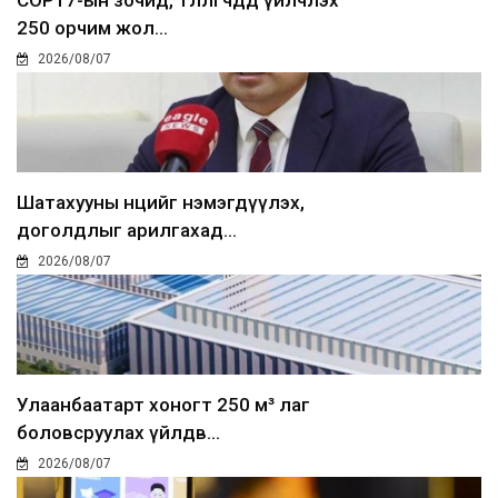
250 орчим жол...
2026/08/07
Шатахууны нөөцийг нэмэгдүүлэх,
доголдлыг арилгахад...
2026/08/07
Улаанбаатарт хоногт 250 м³ лаг
боловсруулах үйлдв...
2026/08/07