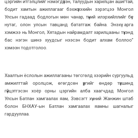
цэргийн итгэлцлийг нэмэгдүүлэн, талуудын харилцан ашигтай,
бодит хамтын ажиллагааг бэхжүүлэхийн зэрэгцээ Монгол
Улсын гадаад бодлогын мөн чанар, түүний илэрхийллийг бүс
нутаг, олон улсын тавцанд бататгаж байна. Энэхүү арга
хэмжээ нь Монгол, Хятадын найрамдалт харилцааны түүхэнд
бас нэгэн шинэ хуудсыг нээсэн бодит алхам боллоо”
хэмээн тодотголоо.
Хаалтын ёслолын ажиллагааны төгсгөлд хээрийн сургуульд
амжилттай оролцож, өгөгдсөн үүргийг өндөр түвшинд
гүйцэтгэсэн хоёр орны цэргийн алба хаагчдад Монгол
Улсын Батлан хамгаалах яам, Зэвсэгт хүчний Жанжин штаб
болон БНХАУ-ын Батлан хамгаалах яамны шагналыг
гардууллаа.