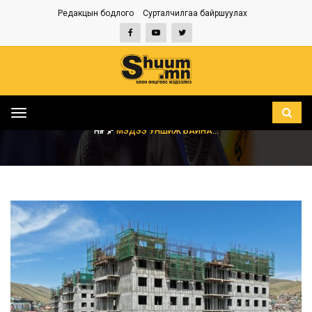
Редакцын бодлого
Сурталчилгаа байршуулах
Toggle
navigation
НҮҮР
МЭДЭЭ УНШИЖ БАЙНА...