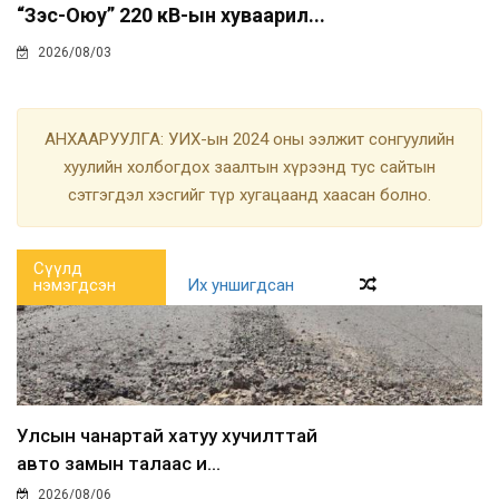
“Зэс-Оюу” 220 кВ-ын хуваарил...
2026/08/03
АНХААРУУЛГА: УИХ-ын 2024 оны ээлжит сонгуулийн
хуулийн холбогдох заалтын хүрээнд тус сайтын
сэтгэгдэл хэсгийг түр хугацаанд хаасан болно.
Сүүлд
нэмэгдсэн
Их уншигдсан
Улсын чанартай хатуу хучилттай
авто замын талаас и...
2026/08/06