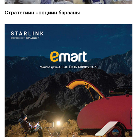
Стратегийн нөөцийн барааны
хяналтыг цахим системээ...
2026/08/06
Монгол Улс COP17 бага хуралд 6.5
тэрбум ам.доллары...
2026/08/06
“Улаанбаатар трам” төсөл
хэрэгжсэнээр жилд 446...