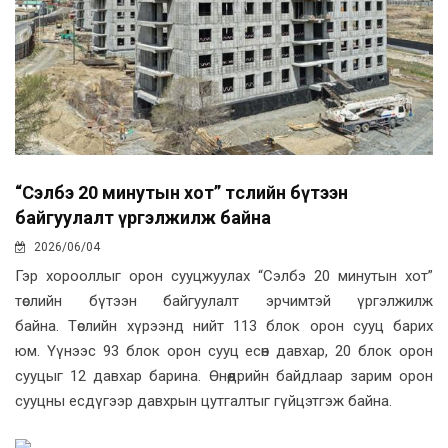
“Сэлбэ 20 минутын хот” төслийн бүтээн
байгуулалт үргэлжилж байна
2026/06/04
Гэр хорооллыг орон сууцжуулах “Сэлбэ 20 минутын хот”
төслийн бүтээн байгуулалт эрчимтэй үргэлжилж
байна. Төслийн хүрээнд нийт 113 блок орон сууц барих
юм. Үүнээс 93 блок орон сууц есөн давхар, 20 блок орон
сууцыг 12 давхар барина. Өнөөдрийн байдлаар зарим орон
сууцны есдүгээр давхрын цутгалтыг гүйцэтгэж байна.