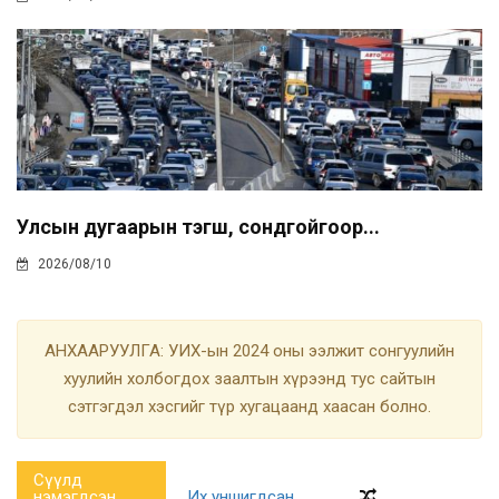
Улсын дугаарын тэгш, сондгойгоор...
2026/08/10
АНХААРУУЛГА: УИХ-ын 2024 оны ээлжит сонгуулийн
хуулийн холбогдох заалтын хүрээнд тус сайтын
сэтгэгдэл хэсгийг түр хугацаанд хаасан болно.
Сүүлд
нэмэгдсэн
Их уншигдсан