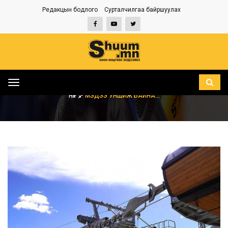
Редакцын бодлого
Сурталчилгаа байршуулах
Toggle
navigation
НҮҮР
МЭДЭЭ УНШИЖ БАЙНА...