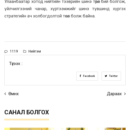
Улаанбаатар хотод нийтийн тээврийн шинэ төрөл бий болгож,
үйлчилгээний чанар, хүртээмжийг шинэ түвшинд хүргэх
стратегийн ач холбогдолтой төсөл болж байна.
1119
Нийгэм
Түгээх :
Facebook
Twitter
Өмнөх
Дараах
САНАЛ БОЛГОХ