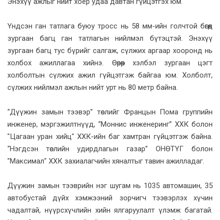
Энэхүү ажлыг нийт хоёр удаа давтан гүйцэтгэх юм.
Үндсэн ган татлага буюу тросс нь 58 мм-ийн голчтой бөгөөд
зургаан багц ган татлагын нийлмэл бүтэцтэй. Энэхүү
зургаан багц тус бүрийг салгаж, сүлжих аргаар хооронд нь
холбох ажиллагаа хийнэ. Өөрөөр хэлбэл зургаан цэгт
холболтын сүлжих ажил гүйцэтгэж байгаа юм. Холболт,
сүлжих нийлмэл ажлын нийт урт нь 80 метр байна.
“Дүүжин замын тээвэр” төслийг Францын Пома группийн
инженер, мэргэжилтнүүд, “Моннис инженеринг” ХХК болон
"Цагаан уран хийц" ХХК-ийн баг хамтран гүйцэтгэж байна.
“Нэгдсэн төслийн удирдлагын газар” ОНӨТҮГ болон
"Максимал" ХХК захиалагчийн хяналтыг тавин ажилладаг.
Дүүжин замын тээврийн нэг шугам нь 1035 автомашин, 35
автобустай дүйх хэмжээний зорчигч тээвэрлэх хүчин
чадалтай, нүүрсхүчлийн хийн ялгаруулалт үлэмж багатай.