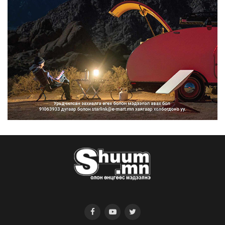
2026/08/10
Нарантуул, Дүнжингарав, Шинэ 100
айл худалдааны тө...
2026/08/10
КОП17-д ажиллах онцгой байдлын
бүрэлдэхүүн хамтарс...
2026/08/10