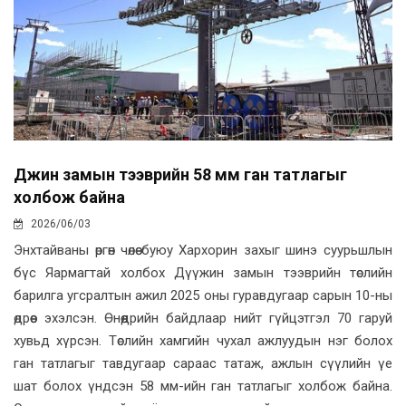
Дүүжин замын тээврийн 58 мм ган татлагыг
холбож байна
2026/06/03
Энхтайваны өргөн чөлөө буюу Хархорин захыг шинэ суурьшлын
бүс Яармагтай холбох Дүүжин замын тээврийн төслийн
барилга угсралтын ажил 2025 оны гуравдугаар сарын 10-ны
өдрөөс эхэлсэн. Өнөөдрийн байдлаар нийт гүйцэтгэл 70 гаруй
хувьд хүрсэн. Төслийн хамгийн чухал ажлуудын нэг болох
ган татлагыг тавдугаар сараас татаж, ажлын сүүлийн үе
шат болох үндсэн 58 мм-ийн ган татлагыг холбож байна.