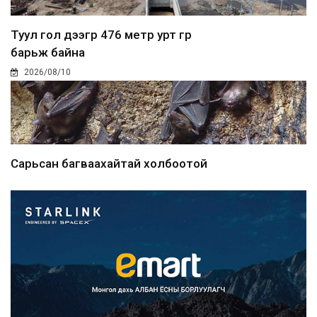
Туул гол дээгүүр 476 метр урт гүүр
барьж байна
2026/08/10
Сарьсан багваахайтай холбоотой
дуудлагыг Нийслэлий...
2026/08/10
Улсын дугаарын тэгш, сондгойгоор
ангилан хөдөлгөөн...