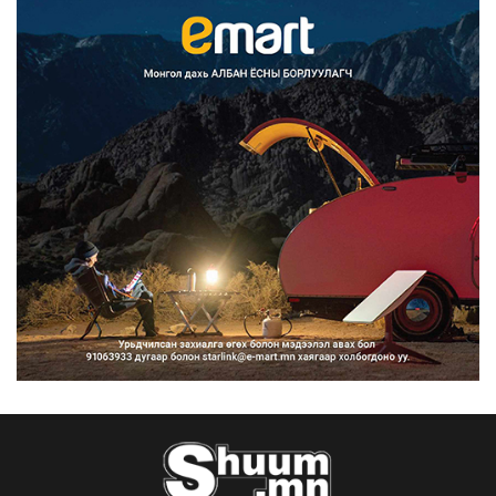
Францад иргэд рүү зөвшөөрөлгүй
сурталчилгааны дууд...
2026/08/07
Нийтийн тээврийн Ч:19А чиглэлийн
замналд түр хугац...
2026/08/07
Автомашины улсын дугаар сондгой