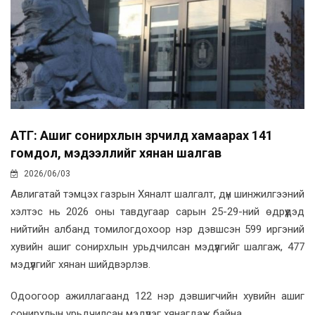
АТГ: Ашиг сонирхлын зөрчилд хамаарах 141
гомдол, мэдээллийг хянан шалгав
2026/06/03
Авлигатай тэмцэх газрын Хяналт шалгалт, дүн шинжилгээний
хэлтэс нь 2026 оны тавдугаар сарын 25-29-ний өдрүүдэд
нийтийн албанд томилогдохоор нэр дэвшсэн 599 иргэний
хувийн ашиг сонирхлын урьдчилсан мэдүүлгийг шалгаж, 477
мэдүүлгийг хянан шийдвэрлэв.
Одоогоор ажиллагаанд 122 нэр дэвшигчийн хувийн ашиг
сонирхлын урьдчилсан мэдүүлэг хянагдаж байна.