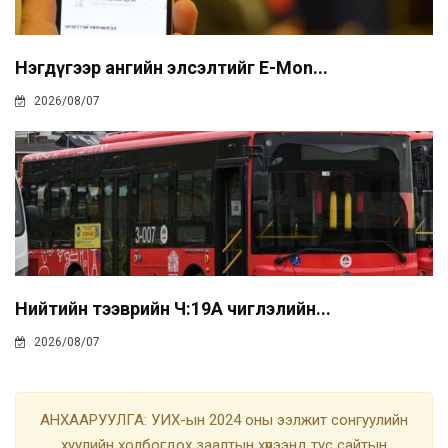
Нэгдүгээр ангийн элсэлтийг E-Mon...
2026/08/07
Нийтийн тээврийн Ч:19А чиглэлийн...
2026/08/07
АНХААРУУЛГА: УИХ-ын 2024 оны ээлжит сонгуулийн
хуулийн холбогдох заалтын хүрээнд тус сайтын