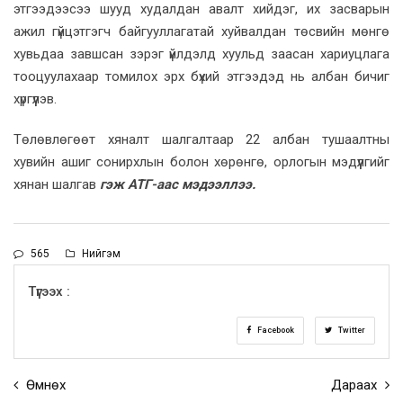
этгээдээсээ шууд худалдан авалт хийдэг, их засварын
ажил гүйцэтгэгч байгууллагатай хуйвалдан төсвийн мөнгө
хувьдаа завшсан зэрэг үйлдэлд хуульд заасан хариуцлага
тооцуулахаар томилох эрх бүхий этгээдэд нь албан бичиг
хүргүүлэв.
Төлөвлөгөөт хяналт шалгалтаар 22 албан тушаалтны
хувийн ашиг сонирхлын болон хөрөнгө, орлогын мэдүүлгийг
хянан шалгав
гэж АТГ-аас мэдээллээ.
565
Нийгэм
Түгээх :
Facebook
Twitter
Өмнөх
Дараах