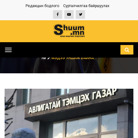
Редакцын бодлого
Сурталчилгаа байршуулах
Toggle
navigation
НҮҮР
МЭДЭЭ УНШИЖ БАЙНА...