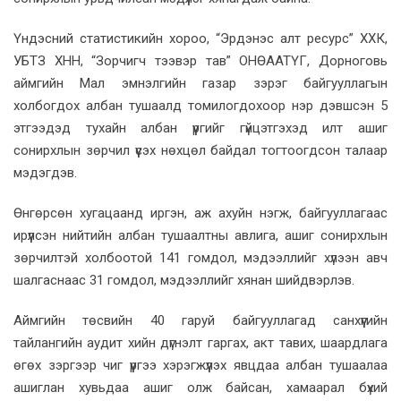
Үндэсний статистикийн хороо, “Эрдэнэс алт ресурс” ХХК,
УБТЗ ХНН, “Зорчигч тээвэр тав” ОНӨААТҮГ, Дорноговь
аймгийн Мал эмнэлгийн газар зэрэг байгууллагын
холбогдох албан тушаалд томилогдохоор нэр дэвшсэн 5
этгээдэд тухайн албан үүргийг гүйцэтгэхэд илт ашиг
сонирхлын зөрчил үүсэх нөхцөл байдал тогтоогдсон талаар
мэдэгдэв.
Өнгөрсөн хугацаанд иргэн, аж ахуйн нэгж, байгууллагаас
ирүүлсэн нийтийн албан тушаалтны авлига, ашиг сонирхлын
зөрчилтэй холбоотой 141 гомдол, мэдээллийг хүлээн авч
шалгаснаас 31 гомдол, мэдээллийг хянан шийдвэрлэв.
Аймгийн төсвийн 40 гаруй байгууллагад санхүүгийн
тайлангийн аудит хийн дүгнэлт гаргах, акт тавих, шаардлага
өгөх зэргээр чиг үүргээ хэрэгжүүлэх явцдаа албан тушаалаа
ашиглан хувьдаа ашиг олж байсан, хамаарал бүхий