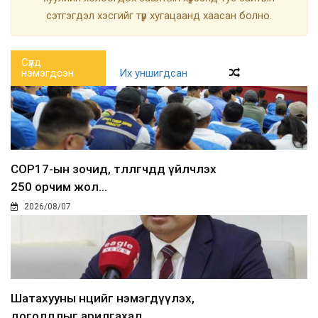
сэтгэгдэл хэсгийг түр хугацаанд хаасан болно.
Сүүлд
нэмэгдсэн
Их уншигдсан
COP17-ын зочид, төлөөлөгчдөд үйлчлэх
250 орчим жол...
2026/08/07
Шатахууны нөөцийг нэмэгдүүлэх,
доголдлыг арилгахад...