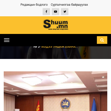
Редакцын бодлого
Сурталчилгаа байршуулах
Toggle
navigation
НҮҮР
МЭДЭЭ УНШИЖ БАЙНА...