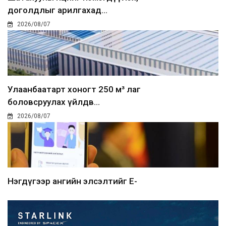
доголдлыг арилгахад...
2026/08/07
Улаанбаатарт хоногт 250 м³ лаг
боловсруулах үйлдв...
2026/08/07
Нэгдүгээр ангийн элсэлтийг E-
Mongolia-аар зохион б...
2026/08/07