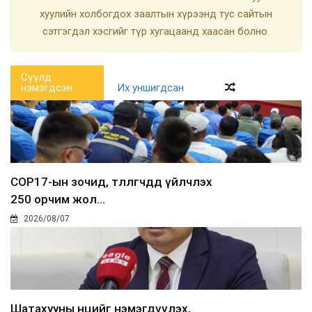
хуулийн холбогдох заалтын хүрээнд тус сайтын
сэтгэгдэл хэсгийг түр хугацаанд хаасан болно.
Сүүлд
нэмэгдсэн
Их уншигдсан
COP17-ын зочид, төлөөлөгчдөд үйлчлэх
250 орчим жол...
2026/08/07
Шатахууны нөөцийг нэмэгдүүлэх,