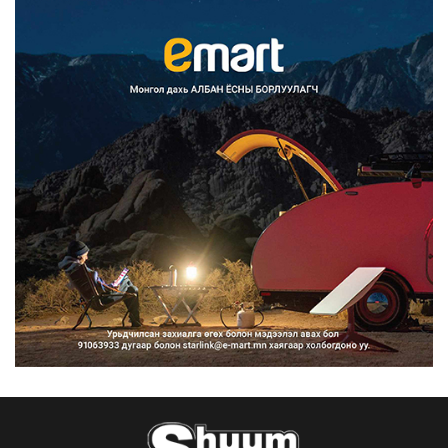
Францад иргэд рүү зөвшөөрөлгүй
сурталчилгааны дууд...
2026/08/07
Нийтийн тээврийн Ч:19А чиглэлийн
замналд түр хугац...
2026/08/07