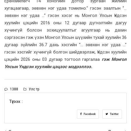
Ерөнхийлөгч 14 хоногийн дотор зургаан жилийн
хугацаагаар, зөвхөн нэг удаа томилно.” гэсэн заалтын “…
зөвхөн нэг удаа …” гэсэн хэсэг нь Монгол Улсын Үндсэн
хуулийн цэцийн 2016 оны 12 дугаар дүгнэлтийн дагуу
хүчингүй болсон зохицуулалтыг агуулгаар нь дахин
сэргээсэн гэж үзэн Монгол Улсын шүүхийн тухай хуулийн 36
дугаар зүйлийн 36.7 дахь хэсгийн “… зөвхөн нэг удаа …”
гэсэн хэсгийг хүчингүй болгон шийдвэрлэж, Үндсэн хуулийн
цэцийн 2026 оны 03 дугаар тогтоол гаргалаа
гэж Монгол
Улсын Үндсэн хуулийн цэцээс мэдээллээ.
1388
Улс төр
Түгээх :
Facebook
Twitter