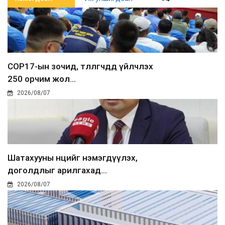
COP17-ын зочид, төлөөлөгчдөд үйлчлэх
250 орчим жол...
2026/08/07
Шатахууны нөөцийг нэмэгдүүлэх,
доголдлыг арилгахад...
2026/08/07