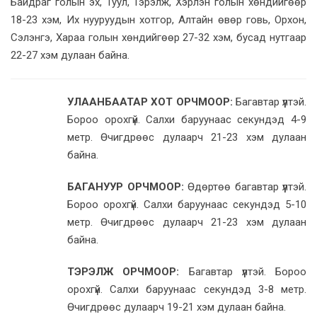
Байдраг голын эх, Туул, Тэрэлж, Хэрлэн голын хөндийгөөр
18-23 хэм, Их нууруудын хотгор, Алтайн өвөр говь, Орхон,
Сэлэнгэ, Хараа голын хөндийгөөр 27-32 хэм, бусад нутгаар
22-27 хэм дулаан байна.
УЛААНБААТАР ХОТ ОРЧМООР:
Багавтар үүлтэй.
Бороо орохгүй. Салхи баруунаас секундэд 4-9
метр. Өчигдрөөс дулаарч 21-23 хэм дулаан
байна.
БАГАНУУР ОРЧМООР:
Өдөртөө багавтар үүлтэй.
Бороо орохгүй. Салхи баруунаас секундэд 5-10
метр. Өчигдрөөс дулаарч 21-23 хэм дулаан
байна.
ТЭРЭЛЖ ОРЧМООР:
Багавтар үүлтэй. Бороо
орохгүй. Салхи баруунаас секундэд 3-8 метр.
Өчигдрөөс дулаарч 19-21 хэм дулаан байна.