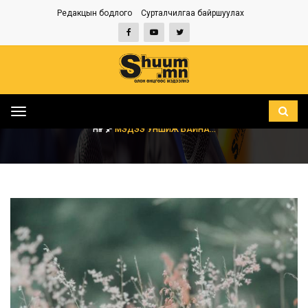
Редакцын бодлого
Сурталчилгаа байршуулах
Toggle
navigation
НҮҮР
МЭДЭЭ УНШИЖ БАЙНА...