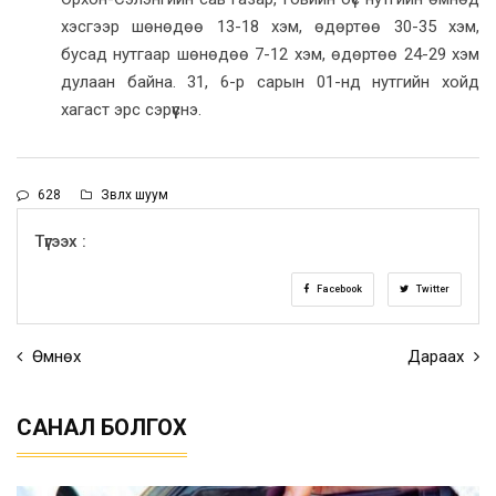
хэсгээр шөнөдөө 13-18 хэм, өдөртөө 30-35 хэм,
бусад нутгаар шөнөдөө 7-12 хэм, өдөртөө 24-29 хэм
дулаан байна. 31, 6-р сарын 01-нд нутгийн хойд
хагаст эрс сэрүүснэ.
628
Зөвлөх шуум
Түгээх :
Facebook
Twitter
Өмнөх
Дараах
САНАЛ БОЛГОХ