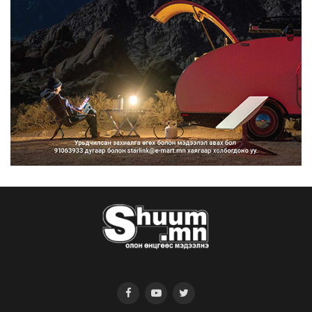
2026/08/07
Нийтийн тээврийн Ч:19А чиглэлийн
замналд түр хугац...
2026/08/07
Автомашины улсын дугаар сондгой
тоогоор төгссөн бо...
2026/08/07