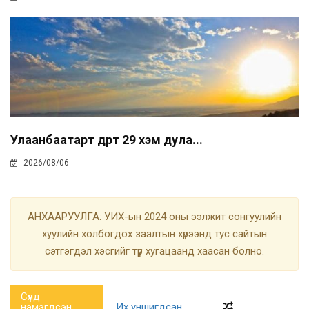
Улаанбаатарт өдөртөө 29 хэм дула...
2026/08/06
АНХААРУУЛГА: УИХ-ын 2024 оны ээлжит сонгуулийн
хуулийн холбогдох заалтын хүрээнд тус сайтын
сэтгэгдэл хэсгийг түр хугацаанд хаасан болно.
Сүүлд
нэмэгдсэн
Их уншигдсан