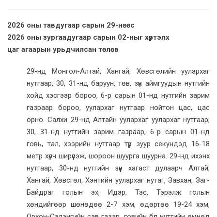
2026 оны тавдугаар сарын 29-нөөс
2026 оны зургаадугаар сарын 02-ныг хүртэлх
цаг агаарын урьдчилсан төлөв
29-нд Монгол-Алтай, Хангай, Хөвсгөлийн уулархаг
нутгаар, 30, 31-нд баруун, төв, зүүн аймгуудын нутгийн
хойд хэсгээр бороо, 6-р сарын 01-нд нутгийн зарим
газраар бороо, уулархаг нутгаар нойтон цас, цас
орно. Салхи 29-нд Алтайн уулархаг уулархаг нутгаар,
30, 31-нд нутгийн зарим газраар, 6-р сарын 01-нд
говь, тал, хээрийн нутгаар түр зуур секундэд 16-18
метр хүрч ширүүсэж, шороон шуурга шуурна. 29-нд ихэнх
нутгаар, 30-нд нутгийн зүүн хагаст дулаарч Алтай,
Хангай, Хөвсгөл, Хэнтийн уулархаг нутаг, Завхан, Заг-
Байдраг голын эх, Идэр, Тэс, Тэрэлж голын
хөндийгөөр шөнөдөө 2-7 хэм, өдөртөө 19-24 хэм,
Орхон-Сэлэнгийн сав газар, говийн бүс нутгийн өмнөд