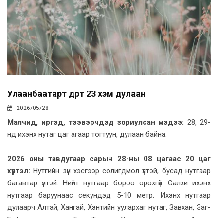
Улаанбаатарт өдөртөө 23 хэм дулаан
2026/05/28
Малчид, иргэд, тээвэрчдэд зориулсан мэдээ:
28, 29-
нд ихэнх нутаг цаг агаар тогтуун, дулаан байна.
2026 оны тавдугаар сарын 28-ны 08 цагаас 20 цаг
хүртэл:
Нутгийн зүүн хэсгээр солигдмол үүлтэй, бусад нутгаар
багавтар үүлтэй. Нийт нутгаар бороо орохгүй. Салхи ихэнх
нутгаар баруунаас секундэд 5-10 метр. Ихэнх нутгаар
дулаарч Алтай, Хангай, Хэнтийн уулархаг нутаг, Завхан, Заг-