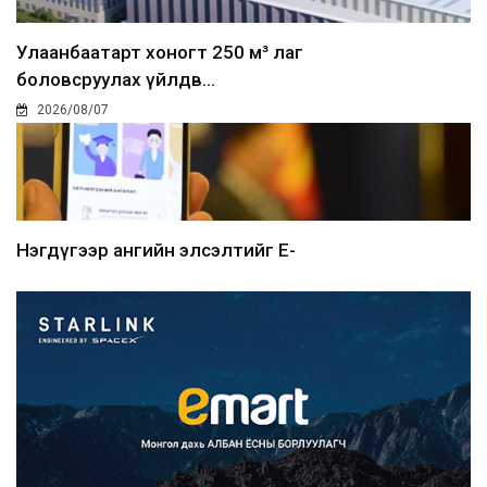
Улаанбаатарт хоногт 250 м³ лаг
боловсруулах үйлдв...
2026/08/07
Нэгдүгээр ангийн элсэлтийг E-
Mongolia-аар зохион б...
2026/08/07
Францад иргэд рүү зөвшөөрөлгүй
сурталчилгааны дууд...