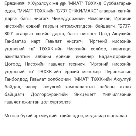
Ерөнхийлөгч У.Хүрэлсүх мөн өдөр “МИАТ” ТӨХК-д Сүхбаатарын
одон, “МИАТ” ТӨХК-ийн “Б737 ЭНЖИ/МAКС” агаарын хөлгийн
дарга, багш нисгэгч Чимэддоржийн Нямсайхан, Иргэний
нисэхийн ерөнхий газрын итгэмжлэгдсэн байцаагч, “Б737-
800” агаарын хөлгийн дарга, багш нисгэгч Цэнд-Аюушийн
Ганбаатар нарт Гавьяат нисгэгч, “Иргэний нисэхийн
үндэсний төв” ТӨХХК-ийн Нисэхийн холбоо, навигаци,
ажиглалтын албаны ерөнхий инженер Бадамдоржийн
Цогоод Нисэхийн гавьяат техникч, “Иргэний нисэхийн
үндэсний төв” ТӨХХК-ийн ерөнхий менежер Пүрэвжавын
Ганболдод Гавьяат холбоочин, “МИАТ” ТӨХК-ийн Аюулгүй
байдал, чанар, аюулгүй хамгаалалтын албаны ахлах
байцаагч Долгорсүрэнгийн Энхцэцэгт Үйлчилгээний
гавьяат ажилтан цол хүртээлээ.
Мөн нэр бүхий эрхмүүдийг төрийн одон, медалиар шагналаа.