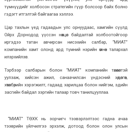
түмнүүдийг холбосон стратегийн гүүр болсоор байх болно
гэдэгт итгэлтэй байгаагаа хэллээ.
Цар тахлын үед гадаадын улс орнуудаас, хамгийн сүүлд
Ойрх Дорнодод үүссэн нөхцөл байдалтай холбоотойгоор
иргэдээ татан авчирсан нисэхийн салбар, “МИАТ”
компанийн хамт олонд ард түмний нэрийн өмнөөс талархал
илэрхийлэв.
Тэрбээр салбарын болон “МИАТ” компанийн төлөөлөлтэй
уулзаж, хийсэн ажил, санаачилсан үндэсний хөдөлгөөн,
хөтөлбөрийн хэрэгжилт, гадаад харилцаа болон нийгэм, эдийн
засгийн байдал зэргийн талаар товч танилцууллаа.
“МИАТ” ТӨХК нь зорчигч тээвэрлэлтээс гадна ачаа
тээврийн үйлчилгээ эрхэлж, дотоод болон олон улсын