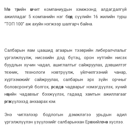
Мөн төрийн өмчит компаниудын хэмжээнд алдагдалгүй
ажилладаг 5 компанийн нэг бөгөөд сүүлийн 16 жилийн турш
“ТОП 100” аж ахуйн нэгжээр шалгарч байна.
Салбарын яам цаашид агаарын тээврийн либералчлалыг
үргэлжлүүлж, нисэхийн дэд бүтэц, орон нутгийн нисэх
буудлын хүчин чадал, ашиглалтыг сайжруулах, дэвшилтэт
техник, технологи нэвтрүүлж, үйлчилгээний чанар,
хүртээмжийг сайжруулах, салбарын эрх зүйн орчныг
боловсронгуй болгох, өрсөлдөх чадварыг нэмэгдүүлэх, хүний
нөөцийн чадавхыг бэхжүүлэх, гадаад хамтын ажиллагааг
өргөжүүлэхэд анхаарах юм.
Энэ чиглэлээр бодлогын дэмжлэгээ урьдын адил
үргэлжлүүлэн үзүүлэхийг салбарынхан Ерөнхийлөгчөөс хүслээ.