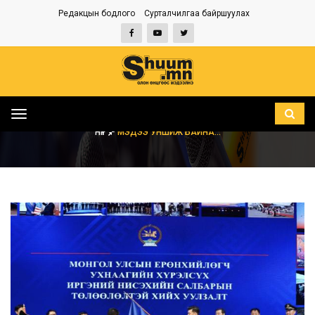
Редакцын бодлого
Сурталчилгаа байршуулах
Toggle
navigation
НҮҮР
МЭДЭЭ УНШИЖ БАЙНА...