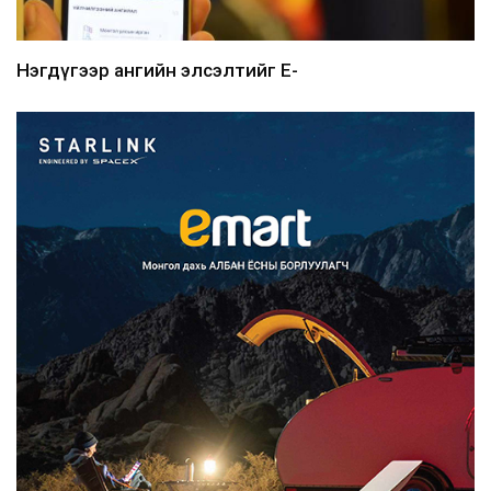
Нэгдүгээр ангийн элсэлтийг E-
Mongolia-аар зохион б...
2026/08/07
Францад иргэд рүү зөвшөөрөлгүй
сурталчилгааны дууд...
2026/08/07
Нийтийн тээврийн Ч:19А чиглэлийн