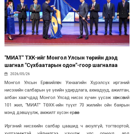
"МИАТ" ТӨХК-ийг Монгол Улсын төрийн дээд
шагнал "Сүхбаатарын одон"-гоор шагналаа
2026/05/26
Монгол Улсын Ерөнхийлөгч Ухнаагийн Хүрэлсүх иргэний
нисэхийн салбарын үе үеийн удирдлага, ахмадууд, ажилтан,
албан хаагчдад Монгол Улсад нисэх хүчин үүсэж хөгжсөний
101 жил, “МИАТ” ТӨХК-ийн түүхт 70 жилийн ойн баярын
мэнд дэвшүүлж, амжилт хүсэн ерөөлөө.
Иргэний нисэхийн салбар цаашид ч аюулгүй, тогтвортой,
хүртээмжтэй үйлчилгээ үзүүлж, улс орнууд, ард