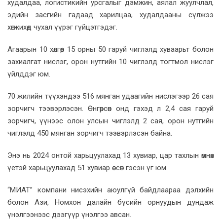
худалдаа, логистикийн урсгалыг дэмжин, аялал жуулчлал,
эдийн засгийн гадаад харилцаа, худалдааны сүлжээ
хөгжихөд чухал үүрэг гүйцэтгэдэг.
Агаарын 10 хөлгөөр 15 орны 50 гаруй чиглэлд хуваарьт болон
захиалгат нислэг, орон нутгийн 10 чиглэлд тогтмол нислэг
үйлддэг юм.
70 жилийн түүхэндээ 516 мянган удаагийн нислэгээр 26 сая
зорчигч тээвэрлэсэн. Өнгөрсөн онд гэхэд л 2,4 сая гаруй
зорчигч, үүнээс олон улсын чиглэлд 2 сая, орон нутгийн
чиглэлд 450 мянган зорчигч тээвэрлэсэн байна.
Энэ нь 2024 онтой харьцуулахад 13 хувиар, цар тахлын өмнөх
үетэй харьцуулахад 51 хувиар өссөн гэсэн үг юм.
“МИАТ” компани нисэхийн аюулгүй байдлаараа дэлхийн
болон Ази, Номхон далайн бүсийн орнуудын дундаж
үнэлгээнээс дээгүүр үнэлгээ авсан.