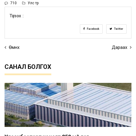
710
Улс төр
Түгээх :
Facebook
Twitter
Өмнөх
Дараах
САНАЛ БОЛГОХ