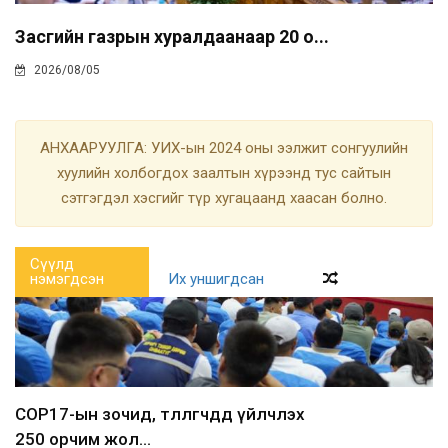
Засгийн газрын хуралдаанаар 20 о...
2026/08/05
АНХААРУУЛГА: УИХ-ын 2024 оны ээлжит сонгуулийн
хуулийн холбогдох заалтын хүрээнд тус сайтын
сэтгэгдэл хэсгийг түр хугацаанд хаасан болно.
Сүүлд
нэмэгдсэн
Их уншигдсан
COP17-ын зочид, төлөөлөгчдөд үйлчлэх
250 орчим жол...