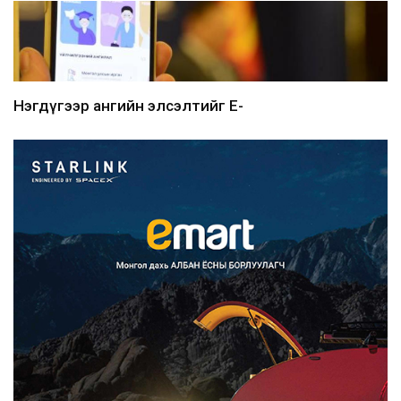
Нэгдүгээр ангийн элсэлтийг E-
Mongolia-аар зохион б...
2026/08/07
Францад иргэд рүү зөвшөөрөлгүй
сурталчилгааны дууд...
2026/08/07