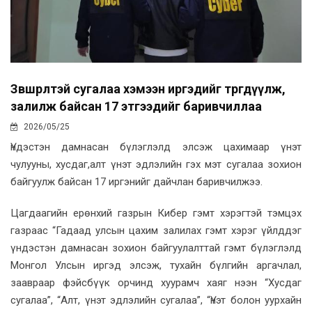
Зөвшөөрөлтэй сугалаа хэмээн иргэдийг төөрөгдүүлж,
залилж байсан 17 этгээдийг баривчиллаа
2026/05/25
Үндэстэн дамнасан бүлэглэлд элсэж цахимаар үнэт
чулууны, хусдаг,алт үнэт эдлэлийн гэх мэт сугалаа зохион
байгуулж байсан 17 иргэнийг дайчлан баривчилжээ.
Цагдаагийн ерөнхий газрын Кибер гэмт хэрэгтэй тэмцэх
газраас “Гадаад улсын цахим залилах гэмт хэрэг үйлддэг
үндэстэн дамнасан зохион байгуулалттай гэмт бүлэглэлд
Монгол Улсын иргэд элсэж, тухайн бүлгийн аргачлал,
заавраар фэйсбүүк орчинд хуурамч хаяг нээн “Хусдаг
сугалаа”, “Алт, үнэт эдлэлийн сугалаа”, “Үнэт болон уурхайн