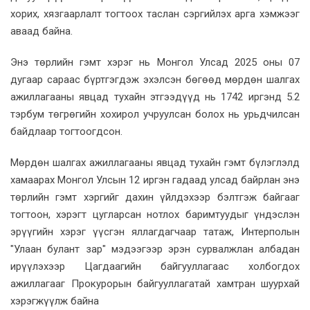
хорих, хязгаарлалт тогтоох таслан сэргийлэх арга хэмжээг
аваад байна.
Энэ төрлийн гэмт хэрэг нь Монгол Улсад 2025 оны 07
дугаар сараас бүртгэгдэж эхэлсэн бөгөөд мөрдөн шалгах
ажиллагааны явцад тухайн этгээдүүд нь 1742 иргэнд 5.2
тэрбум төгрөгийн хохирол учруулсан болох нь урьдчилсан
байдлаар тогтоогдсон.
Мөрдөн шалгах ажиллагааны явцад тухайн гэмт бүлэглэлд
хамаарах Монгол Улсын 12 иргэн гадаад улсад байрлан энэ
төрлийн гэмт хэргийг дахин үйлдэхээр бэлтгэж байгааг
тогтоон, хэрэгт цугларсан нотлох баримтуудыг үндэслэн
эрүүгийн хэрэг үүсгэн яллагдагчаар татаж, Интерполын
"Улаан булант зар" мэдээгээр эрэн сурвалжлан албадан
ирүүлэхээр Цагдаагийн байгууллагаас холбогдох
ажиллагааг Прокурорын байгууллагатай хамтран шуурхай
хэрэгжүүлж байна