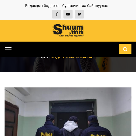
Редакцын бодлого
Сурталчилгаа байршуулах
Toggle
navigation
НҮҮР
МЭДЭЭ УНШИЖ БАЙНА...