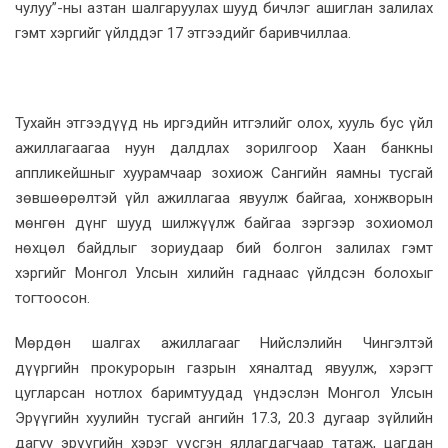
чулуу”-ны азтан шалгаруулах шууд бичлэг ашиглан залилах
гэмт хэргийг үйлддэг 17 этгээдийг баривчиллаа.
Тухайн этгээдүүд нь иргэдийн итгэлийг олох, хууль бус үйл
ажиллагаагаа нуун далдлах зорилгоор Хаан банкны
аппликейшныг хуурамчаар зохиож Сангийн яамны тусгай
зөвшөөрөлтэй үйл ажиллагаа явуулж байгаа, хонжворын
мөнгөн дүнг шууд шилжүүлж байгаа зэргээр зохиомол
нөхцөл байдлыг зориудаар бий болгон залилах гэмт
хэргийг Монгол Улсын хилийн гаднаас үйлдсэн болохыг
тогтоосон.
Мөрдөн шалгах ажиллагааг Нийслэлийн Чингэлтэй
дүүргийн прокурорын газрын хяналтад явуулж, хэрэгт
цугларсан нотлох баримтуудад үндэслэн Монгол Улсын
Эрүүгийн хуулийн тусгай ангийн 17.3, 20.3 дугаар зүйлийн
дагуу эрүүгийн хэрэг үүсгэн яллагдагчаар татаж, цагдан