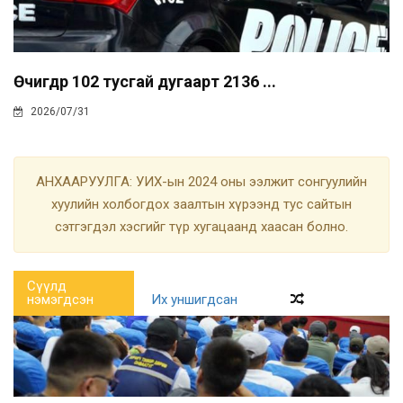
Өчигдөр 102 тусгай дугаарт 2136 ...
2026/07/31
АНХААРУУЛГА: УИХ-ын 2024 оны ээлжит сонгуулийн
хуулийн холбогдох заалтын хүрээнд тус сайтын
сэтгэгдэл хэсгийг түр хугацаанд хаасан болно.
Сүүлд
нэмэгдсэн
Их уншигдсан