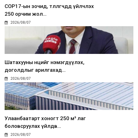
COP17-ын зочид, төлөөлөгчдөд үйлчлэх
250 орчим жол...
2026/08/07
Шатахууны нөөцийг нэмэгдүүлэх,
доголдлыг арилгахад...
2026/08/07
Улаанбаатарт хоногт 250 м³ лаг
боловсруулах үйлдв...
2026/08/07