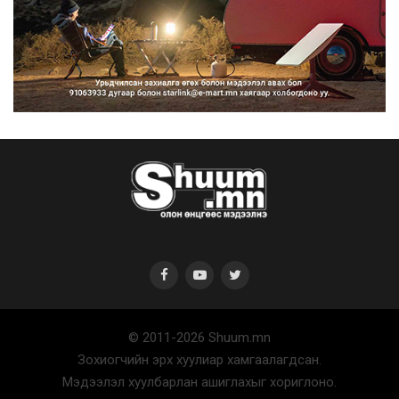
Нийтийн тээврийн Ч:19А чиглэлийн
замналд түр хугац...
2026/08/07
Автомашины улсын дугаар сондгой
тоогоор төгссөн бо...
2026/08/07
© 2011-2026 Shuum.mn
Улаанбаатарт өдөртөө 30 хэм дулаан
Зохиогчийн эрх хуулиар хамгаалагдсан.
2026/08/07
Мэдээлэл хуулбарлан ашиглахыг хориглоно.