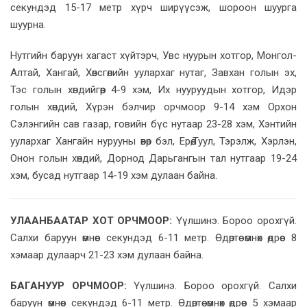
секундэд 15-17 метр хүрч ширүүсэж, шороон шуурга
шуурна.
Нутгийн баруун хагаст хүйтэрч, Увс нуурын хотгор, Монгол-
Алтай, Хангай, Хөвсгөлийн уулархаг нутаг, Завхан голын эх,
Тэс голын хөндийгөөр 4-9 хэм, Их нууруудын хотгор, Идэр
голын хөндий, Хүрэн бэлчир орчмоор 9-14 хэм Орхон
Сэлэнгийн сав газар, говийн бүс нутаар 23-28 хэм, Хэнтийн
уулархаг Хангайн нурууны өвөр бэл, Ерөө,Туул, Тэрэлж, Хэрлэн,
Онон голын хөндий, Дорнод Дарьгангын тал нутгаар 19-24
хэм, бусад нутгаар 14-19 хэм дулаан байна.
УЛААНБААТАР ХОТ ОРЧМООР:
Үүлшинэ. Бороо орохгүй.
Салхи баруун өмнөөс секундэд 6-11 метр. Өдөртөө өмнөх өдрөөс 8
хэмаар дулаарч 21-23 хэм дулаан байна.
БАГАНУУР ОРЧМООР:
Үүлшинэ. Бороо орохгүй. Салхи
баруун өмнөөс секундэд 6-11 метр. Өдөртөө өмнөх өдрөөс 5 хэмаар