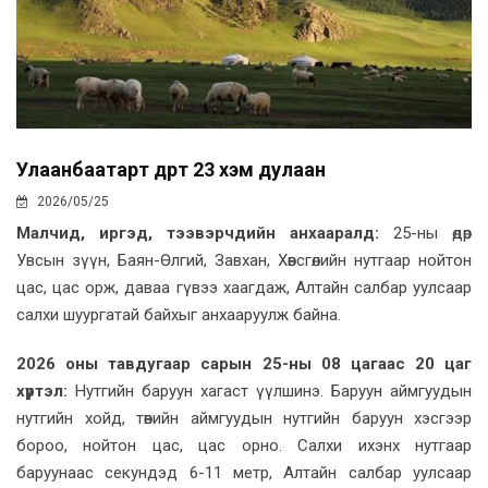
Улаанбаатарт өдөртөө 23 хэм дулаан
2026/05/25
Малчид, иргэд, тээвэрчдийн анхааралд:
25-ны өдөр
Увсын зүүн, Баян-Өлгий, Завхан, Хөвсгөлийн нутгаар нойтон
цас, цас орж, даваа гүвээ хаагдаж, Алтайн салбар уулсаар
салхи шуургатай байхыг анхааруулж байна.
2026 оны тавдугаар сарын 25-ны 08 цагаас 20 цаг
хүртэл:
Нутгийн баруун хагаст үүлшинэ. Баруун аймгуудын
нутгийн хойд, төвийн аймгуудын нутгийн баруун хэсгээр
бороо, нойтон цас, цас орно. Салхи ихэнх нутгаар
баруунаас секундэд 6-11 метр, Алтайн салбар уулсаар