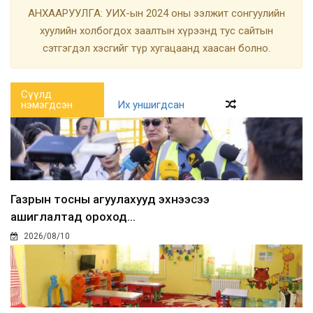
АНХААРУУЛГА: УИХ-ын 2024 оны ээлжит сонгуулийн
хуулийн холбогдох заалтын хүрээнд тус сайтын
сэтгэгдэл хэсгийг түр хугацаанд хаасан болно.
Сүүлд
нэмэгдсэн
Их уншигдсан
Газрын тосны агуулахууд эхнээсээ
ашиглалтад ороход...
2026/08/10