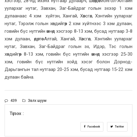
хэсгээр, 28-нд ихэнх нутгаар дулаарч, шөнөдөө Монгол-Алтайн
уулархаг нутаг, Завхан, Заг-Байдраг голын эхээр 1 хэм
дулаанаас 4 хэм хүйтэн, Хангай, Хөвсгөл, Хэнтийн уулархаг
нутаг, Тэрэлж голын хөндийгөөр 2 хэм хүйтнээс 3 хэм дулаан,
говийн бүс нутгийн өмнөд хэсгээр 8-13 хэм, бусад нутгаар 3-8
хэм дулаан, өдөртөө Алтай, Хангай, Хөвсгөл, Хэнтийн уулархаг
нутаг, Завхан, Заг-Байдраг голын эх, Идэр, Тэс голын
хөндийгөөр 8-13 хэм, говийн бүс нутгийн өмнөд хэсгээр 25-30
хэм, говийн бүс нутгийн хойд хэсэг болон Дорнод-
Дарьгангын тал нутгаар 20-25 хэм, бусад нутгаар 15-22 хэм
дулаан байна.
439
Зөвлөх шуум
Түгээх :
Facebook
Twitter