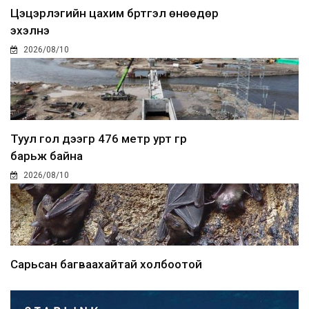
Цэцэрлэгийн цахим бүртгэл өнөөдөр
эхэлнэ
2026/08/10
Туул гол дээгүүр 476 метр урт гүүр
барьж байна
2026/08/10
Сарьсан багваахайтай холбоотой
дуудлагыг Нийслэлий...
2026/08/10