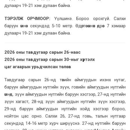
дулаарч 19-21 хэм дулаан байна.
ТЭРЭЛЖ ОРЧМООР:
Үүлшинэ. Бороо орохгүй. Салхи
баруун өмнөөс секундэд 5-10 метр. Өдөртөө өмнөх өдрөөс 7 хэмаар
дулаарч 19-21 хэм дулаан байна.
2026 оны тавдугаар сарын 26-наас
2026 оны тавдугаар сарын 30-ныг хүртэлх
цаг агаарын урьдчилсан төлөв
Тавдугаар сарын 26-нд төвийн аймгуудын ихэнх нутаг,
баруун аймгуудын нутгийн зүүн, говийн аймгуудын нутгийн
өмнөд, зүүн аймгуудын нутгийн баруун хэсгээр, 27-нд нутгийн
зүүн хагаст, 28-нд зүүн аймгуудын нутгийн зүүн хэсгээр,
29-нд баруун аймгуудын нутгийн хойд хэсгээр бороо,
нойтон цас орно. Салхи 26, 27-нд говь, талын нутгаар
секундэд 14-16 метр хүрч ширүүснэ. 27-нд нутгийн баруун