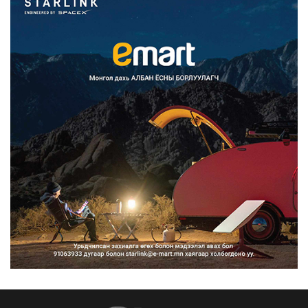
Улсын дугаарын тэгш, сондгойгоор
ангилан хөдөлгөөн...
2026/08/10
Нарантуул, Дүнжингарав, Шинэ 100
айл худалдааны тө...
2026/08/10