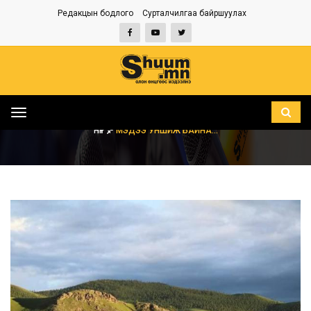
Редакцын бодлого
Сурталчилгаа байршуулах
Toggle
navigation
НҮҮР
МЭДЭЭ УНШИЖ БАЙНА...