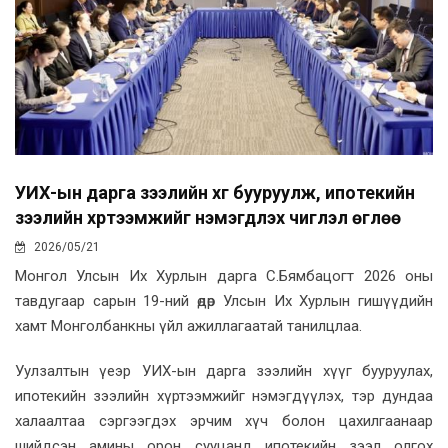
УИХ-ын дарга зээлийн хүүг бууруулж, ипотекийн
зээлийн хүртээмжийг нэмэгдүүлэх чиглэл өглөө
2026/05/21
Монгол Улсын Их Хурлын дарга С.Бямбацогт 2026 оны
тавдугаар сарын 19-ний өдөр Улсын Их Хурлын гишүүдийн
хамт Монголбанкны үйл ажиллагаатай танилцлаа.
Уулзалтын үеэр УИХ-ын дарга зээлийн хүүг бууруулах,
ипотекийн зээлийн хүртээмжийг нэмэгдүүлэх, тэр дундаа
халаалтаа сэргээгдэх эрчим хүч болон цахилгаанаар
шийдсэн амины орон сууцанд ипотекийн зээл олгох