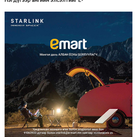
Mongolia-аар зохион б...
2026/08/07
Францад иргэд рүү зөвшөөрөлгүй
сурталчилгааны дууд...
2026/08/07
Нийтийн тээврийн Ч:19А чиглэлийн
замналд түр хугац...
2026/08/07