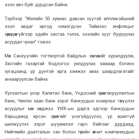
зээл авч буйг дурдсан байна.
Тэрбээр “Жилийн 50 хувиас давсан хүүтэй аппликэйшний
зээл авдаг иргэд нэмэгдсэн. Тиймээс инфляцыг
хөөрөгдөхгүйгээр эдийн засгаа тэлэх, зээлийн хүүг бууруулах
асуудал чухал” гэжээ.
Мөн Санхүүгийн тогтвортой байдлын зөвлөлийг хуралдуулж,
Засгийн газартай бодлогоо уялдуулах замаар богино
хугацаанд үр дүнтэй арга хэмжээ авах шаардлагатайг
анхааруулсан байна.
Уулзалтын үеэр Капитал банк, Үндэсний хөрөнгө оруулалтын
банк, Чингис хаан банк зэрэг банкуудын хохирлыг төлүүлэх
асуудлыг мөн хөнджээ. УИХ-ын дарга эдгээр банкуудын
барьцаанд ирсэн хөрөнгийг үнэгүйдүүлэх, үр ашиггүй
шилжүүлэх зэрэг шүүмжлэл гарч байгааг дурдаад,
Нийгмийн даатгалын сан болон төрийн өмчит компаниудын