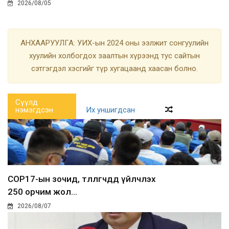
2026/08/05
АНХААРУУЛГА: УИХ-ын 2024 оны ээлжит сонгуулийн
хуулийн холбогдох заалтын хүрээнд тус сайтын
сэтгэгдэл хэсгийг түр хугацаанд хаасан болно.
Сүүлд
нэмэгдсэн
Их уншигдсан
COP17-ын зочид, төлөөлөгчдөд үйлчлэх
250 орчим жол...
2026/08/07