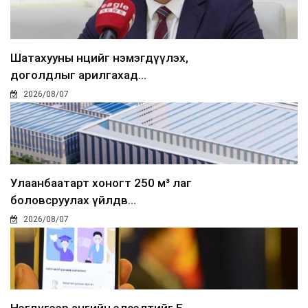
Шатахууны нөөцийг нэмэгдүүлэх,
доголдлыг арилгахад...
2026/08/07
Улаанбаатарт хоногт 250 м³ лаг
боловсруулах үйлдв...
2026/08/07
Нэгдүгээр ангийн элсэлтийг E-