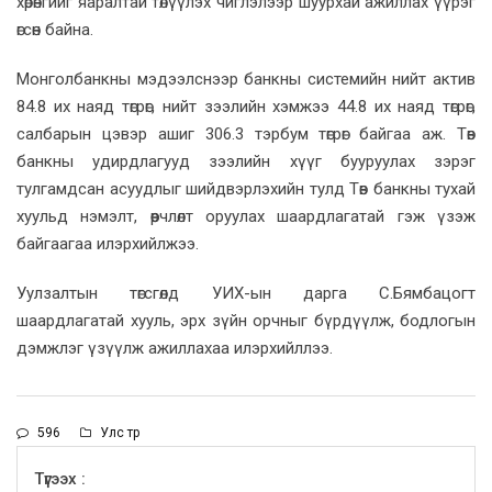
хөрөнгийг яаралтай төлүүлэх чиглэлээр шуурхай ажиллах үүрэг
өгсөн байна.
Монголбанкны мэдээлснээр банкны системийн нийт актив
84.8 их наяд төгрөг, нийт зээлийн хэмжээ 44.8 их наяд төгрөг,
салбарын цэвэр ашиг 306.3 тэрбум төгрөг байгаа аж. Төв
банкны удирдлагууд зээлийн хүүг бууруулах зэрэг
тулгамдсан асуудлыг шийдвэрлэхийн тулд Төв банкны тухай
хуульд нэмэлт, өөрчлөлт оруулах шаардлагатай гэж үзэж
байгаагаа илэрхийлжээ.
Уулзалтын төгсгөлд УИХ-ын дарга С.Бямбацогт
шаардлагатай хууль, эрх зүйн орчныг бүрдүүлж, бодлогын
дэмжлэг үзүүлж ажиллахаа илэрхийллээ.
596
Улс төр
Түгээх :