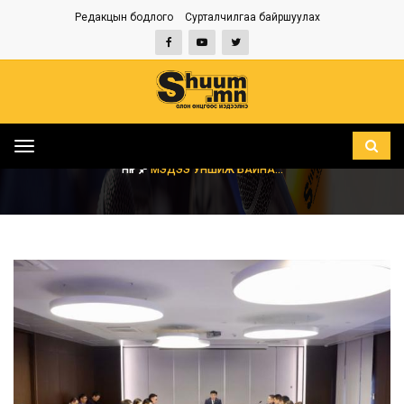
Редакцын бодлого
Сурталчилгаа байршуулах
Toggle
navigation
НҮҮР
МЭДЭЭ УНШИЖ БАЙНА...