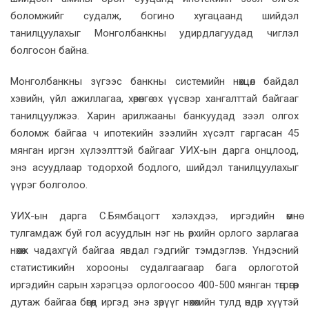
боломжийг судалж, богино хугацаанд шийдэл
танилцуулахыг Монголбанкны удирдлагуудад чиглэл
болгосон байна.
Монголбанкны зүгээс банкны системийн нөхцөл байдал
хэвийн, үйл ажиллагаа, хөрөнгө эх үүсвэр хангалттай байгааг
танилцуулжээ. Харин арилжааны банкуудад зээл олгох
боломж байгаа ч ипотекийн зээлийн хүсэлт гаргасан 45
мянган иргэн хүлээлттэй байгааг УИХ-ын дарга онцлоод,
энэ асуудлаар тодорхой бодлого, шийдэл танилцуулахыг
үүрэг болголоо.
УИХ-ын дарга С.Бямбацогт хэлэхдээ, иргэдийн өмнө
тулгамдаж буй гол асуудлын нэг нь өрхийн орлого зарлагаа
нөхөж чадахгүй байгаа явдал гэдгийг тэмдэглэв. Үндэсний
статистикийн хорооны судалгаагаар бага орлоготой
иргэдийн сарын хэрэгцээ орлогоосоо 400-500 мянган төгрөгөөр
дутаж байгаа бөгөөд иргэд энэ зөрүүг нөхөхийн тулд өндөр хүүтэй