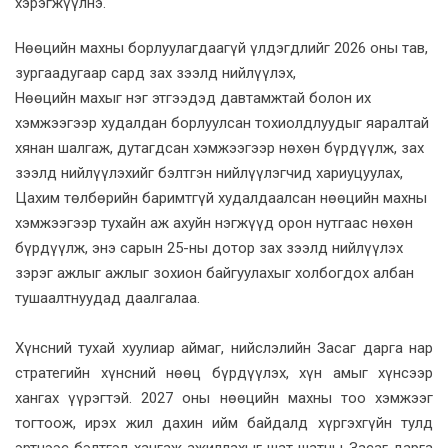
хэрэгжүүлнэ.
Нөөцийн махны борлуулагдаагүй үлдэгдлийг 2026 оны тав,
зургаадугаар сард зах зээлд нийлүүлэх,
Нөөцийн махыг нэг этгээдэд давтамжтай болон их
хэмжээгээр худалдан борлуулсан тохиолдлуудыг яаралтай
хянан шалгаж, дутагдсан хэмжээгээр нөхөн бүрдүүлж, зах
зээлд нийлүүлэхийг бэлтгэн нийлүүлэгчид хариуцуулах,
Цахим төлбөрийн баримтгүй худалдаалсан нөөцийн махны
хэмжээгээр тухайн аж ахуйн нэгжүүд орон нутгаас нөхөн
бүрдүүлж, энэ сарын 25-ны дотор зах зээлд нийлүүлэх
зэрэг ажлыг ажлыг зохион байгуулахыг холбогдох албан
тушаалтнуудад даалгалаа.
Хүнсний тухай хуулиар аймаг, нийслэлийн Засаг дарга нар
стратегийн хүнсний нөөц бүрдүүлэх, хүн амыг хүнсээр
хангах үүрэгтэй. 2027 оны нөөцийн махны тоо хэмжээг
тогтоож, ирэх жил дахин ийм байдалд хүргэхгүйн тулд
эртнээс бэлтгэл хангаж ажиллахыг шат шатны Засаг дарга