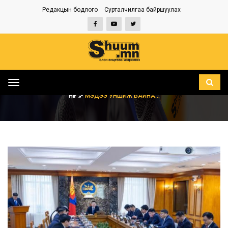
Редакцын бодлого
Сурталчилгаа байршуулах
Toggle
navigation
НҮҮР
МЭДЭЭ УНШИЖ БАЙНА...