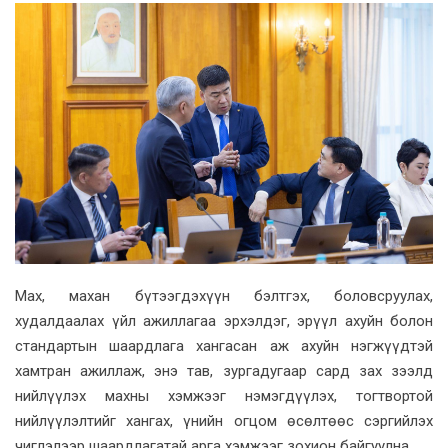
Max, махан бүтээгдэхүүн бэлтгэх, боловсруулах,
худалдаалах үйл ажиллагаа эрхэлдэг, эрүүл ахуйн болон
стандартын шаардлага хангасан аж ахуйн нэгжүүдтэй
хамтран ажиллаж, энэ тав, зургадугаар сард зах зээлд
нийлүүлэх махны хэмжээг нэмэгдүүлэх, тогтвортой
нийлүүлэлтийг хангах, үнийн огцом өсөлтөөс сэргийлэх
чиглэлээр шаардлагатай арга хэмжээг зохион байгуулна.