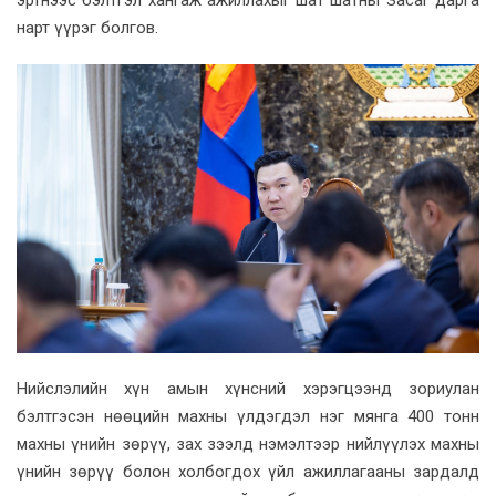
нарт үүрэг болгов.
Нийслэлийн хүн амын хүнсний хэрэгцээнд зориулан
бэлтгэсэн нөөцийн махны үлдэгдэл нэг мянга 400 тонн
махны үнийн зөрүү, зах зээлд нэмэлтээр нийлүүлэх махны
үнийн зөрүү болон холбогдох үйл ажиллагааны зардалд