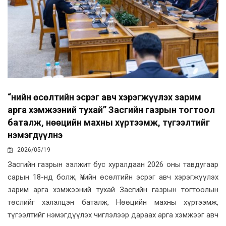
“Үнийн өсөлтийн эсрэг авч хэрэгжүүлэх зарим
арга хэмжээний тухай” Засгийн газрын тогтоол
баталж, нөөцийн махны хүртээмж, түгээлтийг
нэмэгдүүлнэ
2026/05/19
Засгийн газрын ээлжит бус хуралдаан 2026 оны тавдугаар
сарын 18-нд болж, Үнийн өсөлтийн эсрэг авч хэрэгжүүлэх
зарим арга хэмжээний тухай Засгийн газрын тогтоолын
төслийг хэлэлцэн баталж, Нөөцийн махны хүртээмж,
түгээлтийг нэмэгдүүлэх чиглэлээр дараах арга хэмжээг авч