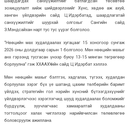
шаардагдах санхүүжилтийг батлагдсан төсөвтөө
зохицуулалт хийж шийдвэрлэхийг Хүнс, хөдөө аж ахуй,
хөнгөн үйлдвэрийн сайд Ц.Идэрбатад, шаардлагатай
санхүүжилтийг шуурхай олгохыг Сангийн сайд
З.Мэндсайхан нарт тус тус үүрэг болголоо.
“Нөөцийн мах худалдаалах хугацааг 15 хоногоор сунгаж
2026 оны долдугаар сарын 1 болголоо. Мөн нөөцийн махыг
анх гэрээнд тусгасан үнээр буюу 13-15 мянган төгрөгөөр
борлуулна” гэж ХХААХҮ-ийн сайд Ц.Идэрбат хэллээ.
Мөн нөөцийн махыг бэлтгэх, хадгалах, түгээх, худалдан
борлуулах зэрэг бүх үе шатанд цахим төлбөрийн баримт
үйлдэх, стратегийн гол нэрийн хүнсний бүтээгдэхүүнийг
үйлдвэрлэгчээс хэрэглэгчид шууд худалдаалах боломжийг
бүрдүүлж, зуучлагчаас хамааралтай худалдааны
тогтолцоог халах чиглэлээр нарийвчилсан төлөвлөгөө
боловсруулж ажиллана.