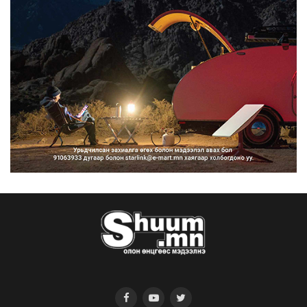
тэрбум ам.доллары...
2026/08/06
“Улаанбаатар трам” төсөл
хэрэгжсэнээр жилд 446...
2026/08/06
Автомашины улсын дугаар тэгш
тоогоор төгссөн бол ө...
2026/08/06