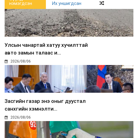
нэмэгдсэн
Их уншигдсан
Улсын чанартай хатуу хучилттай
авто замын талаас и...
2026/08/06
Засгийн газар энэ оныг дуустал
санхүүгийн хэмнэлти...
2026/08/06