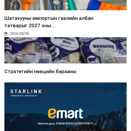
Шатахууны импортын гаалийн албан
татварыг 2027 оны...
2026/08/06
Стратегийн нөөцийн барааны
хяналтыг цахим системээ...
2026/08/06
Монгол Улс COP17 бага хуралд 6.5