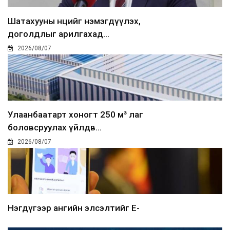
Шатахууны нөөцийг нэмэгдүүлэх,
доголдлыг арилгахад...
2026/08/07
Улаанбаатарт хоногт 250 м³ лаг
боловсруулах үйлдв...
2026/08/07
Нэгдүгээр ангийн элсэлтийг E-
Mongolia-аар зохион б...