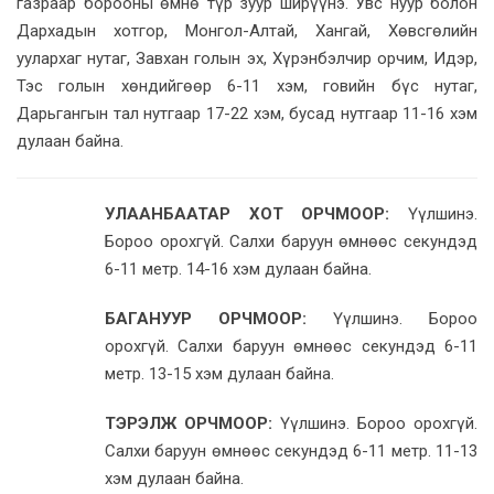
газраар борооны өмнө түр зуур ширүүнэ. Увс нуур болон
Дархадын хотгор, Монгол-Алтай, Хангай, Хөвсгөлийн
уулархаг нутаг, Завхан голын эх, Хүрэнбэлчир орчим, Идэр,
Тэс голын хөндийгөөр 6-11 хэм, говийн бүс нутаг,
Дарьгангын тал нутгаар 17-22 хэм, бусад нутгаар 11-16 хэм
дулаан байна.
УЛААНБААТАР ХОТ ОРЧМООР:
Үүлшинэ.
Бороо орохгүй. Салхи баруун өмнөөс секундэд
6-11 метр. 14-16 хэм дулаан байна.
БАГАНУУР ОРЧМООР:
Үүлшинэ. Бороо
орохгүй. Салхи баруун өмнөөс секундэд 6-11
метр. 13-15 хэм дулаан байна.
ТЭРЭЛЖ ОРЧМООР:
Үүлшинэ. Бороо орохгүй.
Салхи баруун өмнөөс секундэд 6-11 метр. 11-13
хэм дулаан байна.