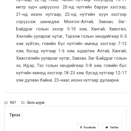
метр хүрч ширүүснэ. 20-нд нутгийн баруун хэсгээр,
21-нд ихэнх нутгаар, 22-нд нутгийн зүүн хэсгээр
сэрүүсэж шөнөдөө Монгол-Алтай, Завхан, Заг-
Байдраг голын эхээр 5-10 хэм, Хангай, Хөвсгөл,
Хэнтийн уулархаг нутаг, Тэрэлж голын хөндийгөөр 0-5
хэм хүйтэн, говийн бүс нутгийн өмнөд хэсгээр 7-12
хэм, бусад нутгаар 1-6 хэм, өдөртөө Алтай, Хангай,
Хөвсгөлийн уулархаг нутаг, Завхан, Заг-Байдраг голын
эх, Идэр, Тэс голын хөндийгөөр 3-8 хэм, говийн бүс
нутгийн өмнөд хэсгээр 18-23 хэм, бусад нутгаар 12-17
хэм дулаан байна. 23-наас ихэнх нутгаар дулаарна.
907
Зөвлөх шуум
Түгээх :
Facebook
Twitter