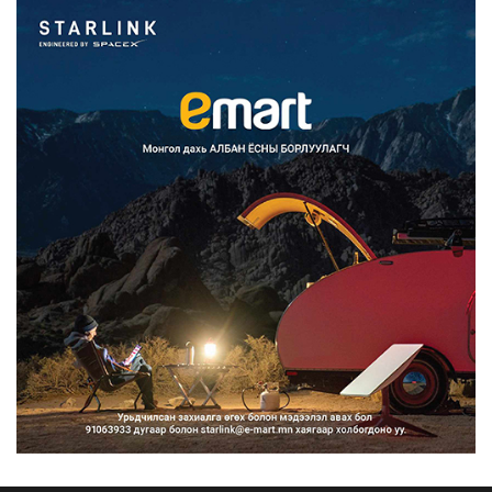
2026/08/07
Францад иргэд рүү зөвшөөрөлгүй
сурталчилгааны дууд...
2026/08/07
Нийтийн тээврийн Ч:19А чиглэлийн
замналд түр хугац...
2026/08/07