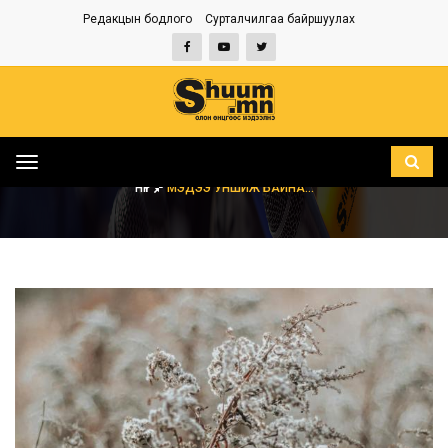
Редакцын бодлого
Сурталчилгаа байршуулах
Toggle
navigation
НҮҮР
МЭДЭЭ УНШИЖ БАЙНА...