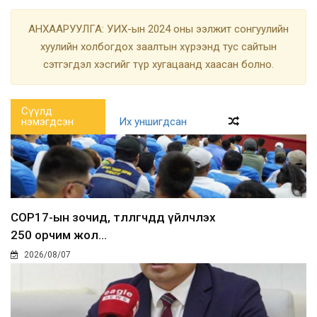
АНХААРУУЛГА: УИХ-ын 2024 оны ээлжит сонгуулийн
хуулийн холбогдох заалтын хүрээнд тус сайтын
сэтгэгдэл хэсгийг түр хугацаанд хаасан болно.
Сүүлд
нэмэгдсэн
Их уншигдсан
COP17-ын зочид, төлөөлөгчдөд үйлчлэх
250 орчим жол...
2026/08/07