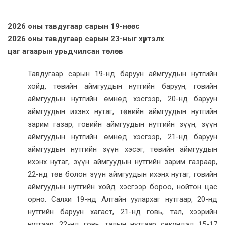
2026 оны тавдугаар сарын 19-нөөс
2026 оны тавдугаар сарын 23-ныг хүртэлх
цаг агаарын урьдчилсан төлөв
Тавдугаар сарын 19-нд баруун аймгуудын нутгийн
хойд, төвийн аймгуудын нутгийн баруун, говийн
аймгуудын нутгийн өмнөд хэсгээр, 20-нд баруун
аймгуудын ихэнх нутаг, төвийн аймгуудын нутгийн
зарим газар, говийн аймгуудын нутгийн зүүн, зүүн
аймгуудын нутгийн өмнөд хэсгээр, 21-нд баруун
аймгуудын нутгийн зүүн хэсэг, төвийн аймгуудын
ихэнх нутаг, зүүн аймгуудын нутгийн зарим газраар,
22-нд төв болон зүүн аймгуудын ихэнх нутаг, говийн
аймгуудын нутгийн хойд хэсгээр бороо, нойтон цас
орно. Салхи 19-нд Алтайн уулархаг нутгаар, 20-нд
нутгийн баруун хагаст, 21-нд говь, тал, хээрийн
нутгаар, 22-нд говь, талын нутгаар секундэд 15-17