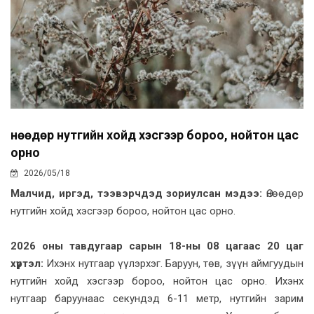
Өнөөдөр нутгийн хойд хэсгээр бороо, нойтон цас
орно
2026/05/18
Малчид, иргэд, тээвэрчдэд зориулсан мэдээ:
Өнөөдөр
нутгийн хойд хэсгээр бороо, нойтон цас орно.
2026 оны тавдугаар сарын 18-ны 08 цагаас 20 цаг
хүртэл:
Ихэнх нутгаар үүлэрхэг. Баруун, төв, зүүн аймгуудын
нутгийн хойд хэсгээр бороо, нойтон цас орно. Ихэнх
нутгаар баруунаас секундэд 6-11 метр, нутгийн зарим