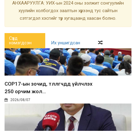
АНХААРУУЛГА: УИХ-ын 2024 оны ээлжит сонгуулийн
хуулийн холбогдох заалтын хүрээнд тус сайтын
сэтгэгдэл хэсгийг түр хугацаанд хаасан болно.
Сүүлд
нэмэгдсэн
Их уншигдсан
COP17-ын зочид, төлөөлөгчдөд үйлчлэх
250 орчим жол...
2026/08/07