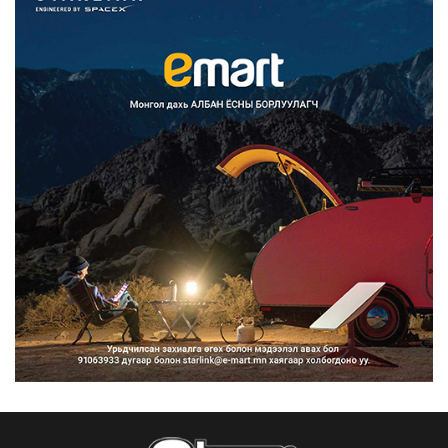
Францад иргэд рүү зөвшөөрөлгүй
сурталчилгааны дууд...
2026/08/07
Нийтийн тээврийн Ч:19А чиглэлийн
замналд түр хугац...
2026/08/07