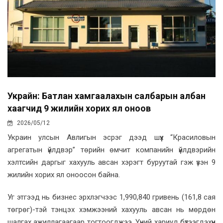
Украйн: Батлан хамгаалахын салбарын албан
хаагчид 9 жилийн хорих ял оноов
2026/05/12
Украин улсын Авлигын эсрэг дээд шүүх “Красиловын
агрегатын үйлдвэр” төрийн өмчит компанийн үйлдвэрийн
хэлтсийн даргыг хахууль авсан хэрэгт буруутай гэж үзэн 9
жилийн хорих ял оноосон байна.
Уг этгээд нь бизнес эрхлэгчээс 1,990,840 гривень (161,8 сая
төгрөг)-тэй тэнцэх хэмжээний хахууль авсан нь мөрдөн
шалгах ажиллагаагаар тогтоогджээ. Үүний хариуд бүтээгдэхүүн