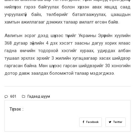
нийлүүлэх гэрээ байгуулах болон хүлээн авах явцад саад
учруулахгүй байх, төлбөрийг баталгаажуулах, цаашдын
хамтын ажиллагааг дэмжих талаар амлалт өгсөн байв.
Авлигын эсрэг дээд шүүхээс түүнийг Украины Эрүүгийн хуулийн
368 дугаар зүйлийн 4 дэх хэсэгт заасны дагуу хорих ялаас
гадна өмчийн тодорхой хэсгийг хураах, удирдах албан
тушаал эрхлэх эрхийг 3 жилийн хугацаагаар хасах шийдвэр
гаргасан байна. Мөн шүүхээс гарсан шийдвэрийг 30 хоногийн
дотор давж заалдах боломжтой талаар мэдэгджээ.
601
Гадаад шуум
Түгээх :
Facebook
Twitter