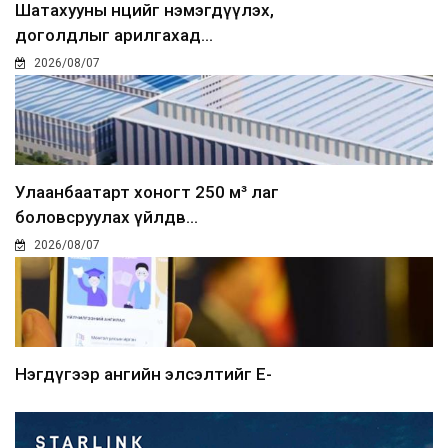
Шатахууны нөөцийг нэмэгдүүлэх,
доголдлыг арилгахад...
2026/08/07
Улаанбаатарт хоногт 250 м³ лаг
боловсруулах үйлдв...
2026/08/07
Нэгдүгээр ангийн элсэлтийг E-
Mongolia-аар зохион б...
2026/08/07