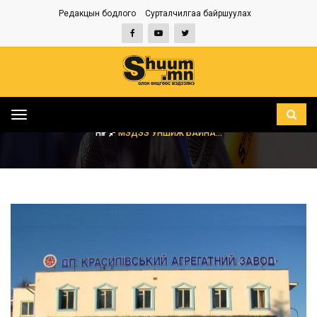
Редакцын бодлого
Сурталчилгаа байршуулах
Toggle
navigation
НҮҮР
МЭДЭЭ УНШИЖ БАЙНА...