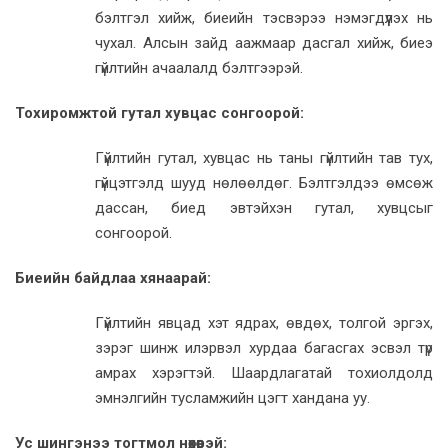
бэлтгэл хийж, биеийн тэсвэрээ нэмэгдүүлэх нь
чухал. Алсын зайд аажмаар дасгал хийж, биеэ
гүйлтийн ачаалалд бэлтгээрэй.
Тохиромжтой гутал хувцас сонгоорой:
Гүйлтийн гутал, хувцас нь таны гүйлтийн тав тух,
гүйцэтгэлд шууд нөлөөлдөг. Бэлтгэлдээ өмсөж
дассан, биед эвтэйхэн гутал, хувцсыг
сонгоорой.
Биеийн байдлаа хянаарай:
Гүйлтийн явцад хэт ядрах, өвдөх, толгой эргэх,
зэрэг шинж илэрвэл хурдаа багасгах эсвэл түр
амрах хэрэгтэй. Шаардлагатай тохиолдолд
эмнэлгийн тусламжийн цэгт хандана уу.
Ус шингэнээ тогтмол нөхөөрэй: