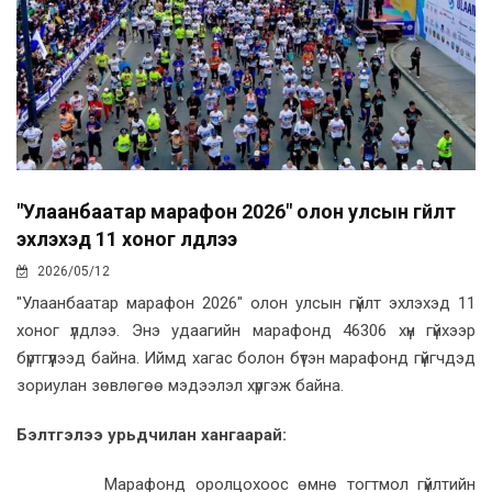
"Улаанбаатар марафон 2026" олон улсын гүйлт
эхлэхэд 11 хоног үлдлээ
2026/05/12
"Улаанбаатар марафон 2026" олон улсын гүйлт эхлэхэд 11
хоног үлдлээ. Энэ удаагийн марафонд 46306 хүн гүйхээр
бүртгүүлээд байна. Иймд хагас болон бүтэн марафонд гүйгчдэд
зориулан зөвлөгөө мэдээлэл хүргэж байна.
Бэлтгэлээ урьдчилан хангаарай:
Марафонд оролцохоос өмнө тогтмол гүйлтийн