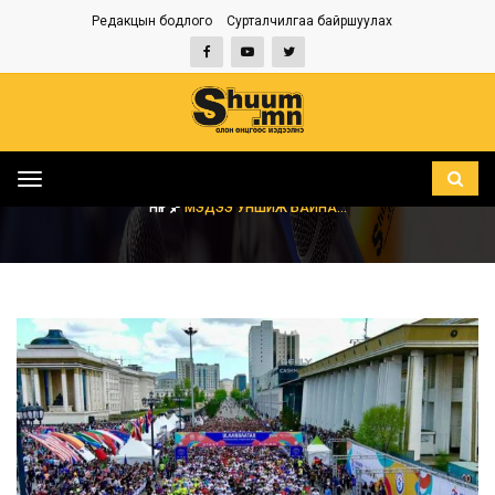
Редакцын бодлого
Сурталчилгаа байршуулах
Toggle
navigation
НҮҮР
МЭДЭЭ УНШИЖ БАЙНА...