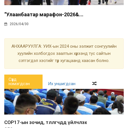
“Улаанбаатар марафон-2026&...
2026/04/30
АНХААРУУЛГА: УИХ-ын 2024 оны ээлжит сонгуулийн
хуулийн холбогдох заалтын хүрээнд тус сайтын
сэтгэгдэл хэсгийг түр хугацаанд хаасан болно.
Сүүлд
нэмэгдсэн
Их уншигдсан
COP17-ын зочид, төлөөлөгчдөд үйлчлэх