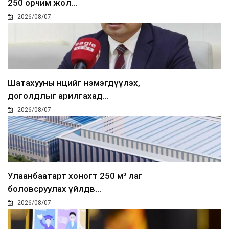
250 орчим жол...
2026/08/07
Шатахууны нөөцийг нэмэгдүүлэх,
доголдлыг арилгахад...
2026/08/07
Улаанбаатарт хоногт 250 м³ лаг
боловсруулах үйлдв...
2026/08/07