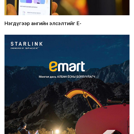
Нэгдүгээр ангийн элсэлтийг E-
Mongolia-аар зохион б...
2026/08/07
Францад иргэд рүү зөвшөөрөлгүй
сурталчилгааны дууд...
2026/08/07
Нийтийн тээврийн Ч:19А чиглэлийн