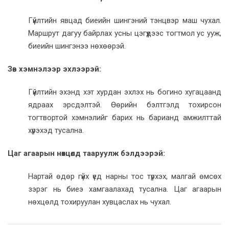
Гүйлтийн явцад биеийн шингэний тэнцвэр маш чухал.
Маршрут дагуу байрлах усны цэгүүдээс тогтмол ус ууж,
биеийн шингэнээ нөхөөрэй.
Зөв хэмнэлээр эхлээрэй:
Гүйлтийн эхэнд хэт хурдан эхлэх нь богино хугацаанд
ядраах эрсдэлтэй. Өөрийн бэлтгэлд тохирсон
тогтвортой хэмнэлийг барих нь барианд амжилттай
хүрэхэд тусална.
Цаг агаарын нөхцөлд тааруулж бэлдээрэй:
Нартай өдөр гүйх үед нарны тос түрхэх, малгай өмсөх
зэрэг нь биеэ хамгаалахад тусална. Цаг агаарын
нөхцөлд тохируулан хувцаслах нь чухал.